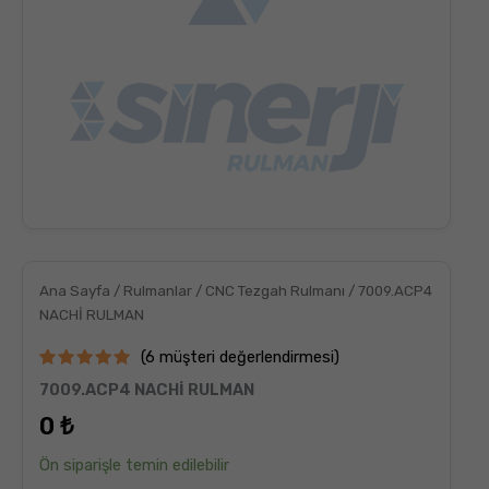
Ana Sayfa
/
Rulmanlar
/
CNC Tezgah Rulmanı
/ 7009.ACP4
NACHİ RULMAN
(
6
müşteri değerlendirmesi)
6
müşteri
7009.ACP4 NACHİ RULMAN
puanına
dayanarak
0
₺
5
üzerinden
5.00
puan
Ön siparişle temin edilebilir
aldı