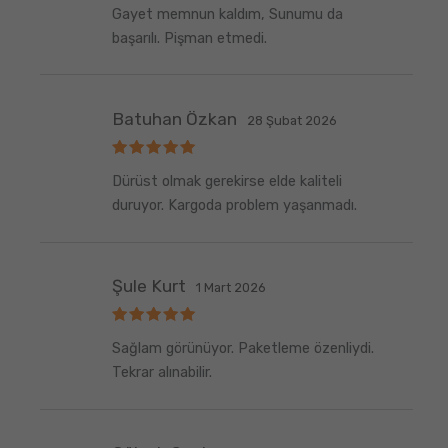
5
Gayet memnun kaldım, Sunumu da
üzerinden
5
oy aldı
başarılı. Pişman etmedi.
Batuhan Özkan
28 Şubat 2026
5
Dürüst olmak gerekirse elde kaliteli
üzerinden
5
oy aldı
duruyor. Kargoda problem yaşanmadı.
Şule Kurt
1 Mart 2026
5
Sağlam görünüyor. Paketleme özenliydi.
üzerinden
5
oy aldı
Tekrar alınabilir.