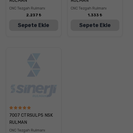
RULMAN
RULMAN
oy aldı
oy aldı
CNC Tezgah Rulmanı
CNC Tezgah Rulmanı
2.237
₺
1.333
₺
Sepete Ekle
Sepete Ekle
5
7007 CTRSULP5 NSK
üzerinden
5.00
RULMAN
oy aldı
CNC Tezgah Rulmanı