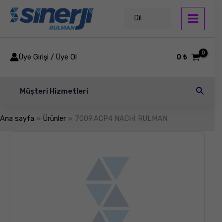
İçeriğe
atla
Dil
Üye Girişi / Üye Ol
0
₺
Arama
Müşteri Hizmetleri
Ana sayfa
Ürünler
7009.ACP4 NACHİ RULMAN
7009.ACP4
NACHİ
RULMAN
adet