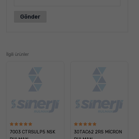
İlgili ürünler
5
5
7003 CTRSULP5 NSK
30TAC62 2RS MİCRON
üzerinden
üzerinden
5.00
5.00