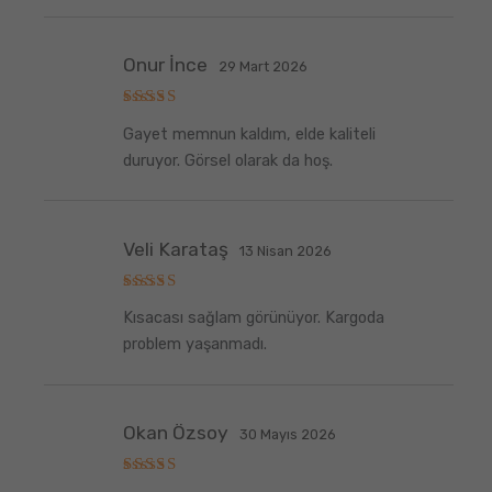
Onur İnce
29 Mart 2026
5
Gayet memnun kaldım, elde kaliteli
üzerinden
5
oy aldı
duruyor. Görsel olarak da hoş.
Veli Karataş
13 Nisan 2026
5
Kısacası sağlam görünüyor. Kargoda
üzerinden
5
oy aldı
problem yaşanmadı.
Okan Özsoy
30 Mayıs 2026
5