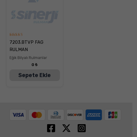
5
7203.BTVP FAG
üzerinden
5.00
RULMAN
oy aldı
Eğik Bilyalı Rulmanlar
0
₺
Sepete Ekle