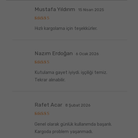
Mustafa Yıldırım
15 Nisan 2025
5
Hızlı kargolama için teşekkürler.
üzerinden
5
oy aldı
Nazım Erdoğan
6 Ocak 2026
5
Kutulama gayet iyiydi. işçiliği temiz.
üzerinden
5
oy aldı
Tekrar alınabilir.
Rafet Acar
8 Şubat 2026
5
Genel olarak günlük kullanımda başarılı.
üzerinden
5
oy aldı
Kargoda problem yaşanmadı.