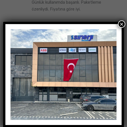
Günlük kullanımda başarılı. Paketleme
üzerinden
5
oy aldı
özenliydi. Fiyatına göre iyi.
×
Çağatay Bingöl
4 Haziran 2026
5
Beklentimi karşıladı, performansı tatmin
üzerinden
5
oy aldı
edici. Satıcı ilgiliydi.
Değerlendirme yap
E-posta adresiniz yayınlanmayacak.
Gerekli alanlar
*
ile işaretlenmişlerdir
Derecelendirmeniz
*
Değerlendirmeniz
*