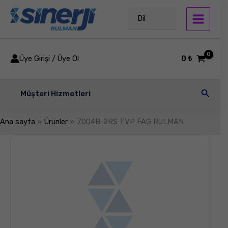
İçeriğe
atla
Dil
Üye Girişi / Üye Ol
0
₺
Arama
Müşteri Hizmetleri
Ana sayfa
Ürünler
7004B-2RS TVP FAG RULMAN
7004B-
2RS
TVP
FAG
RULMAN
adet