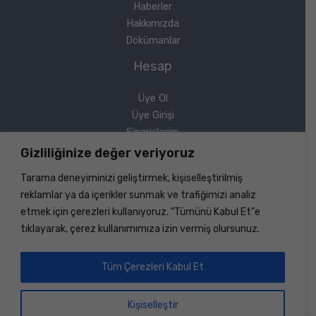
Haberler
Hakkımızda
Dökümanlar
Hesap
Üye Ol
Üye Girişi
Siparişlerim
Sipariş Takip
Gizliliğinize değer veriyoruz
Şifremi Unuttum
Tarama deneyiminizi geliştirmek, kişiselleştirilmiş
Yasal
reklamlar ya da içerikler sunmak ve trafiğimizi analiz
etmek için çerezleri kullanıyoruz. "Tümünü Kabul Et"e
Gizlilik Politikası
tıklayarak, çerez kullanımımıza izin vermiş olursunuz.
Geri Ödeme ve İade
Mesafeli Satış Sözleşmesi
Tüm Çerezleri Kabul Et
Kişiselleştir