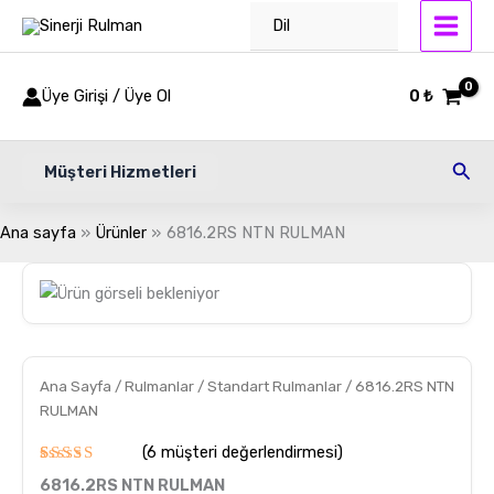
İçeriğe
Dil
atla
Üye Girişi / Üye Ol
0
₺
Ara
Müşteri Hizmetleri
Ana sayfa
Ürünler
6816.2RS NTN RULMAN
6816.2RS
NTN
RULMAN
adet
Ana Sayfa
/
Rulmanlar
/
Standart Rulmanlar
/ 6816.2RS NTN
RULMAN
(
6
müşteri değerlendirmesi)
6
müşteri
6816.2RS NTN RULMAN
puanına