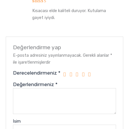
5
Kısacası elde kaliteli duruyor. Kutulama
üzerinden
5
oy aldı
gayet iyiydi.
Değerlendirme yap
E-posta adresiniz yayınlanmayacak.
Gerekli alanlar
*
ile işaretlenmişlerdir
Derecelendirmeniz
*
Değerlendirmeniz
*
İsim