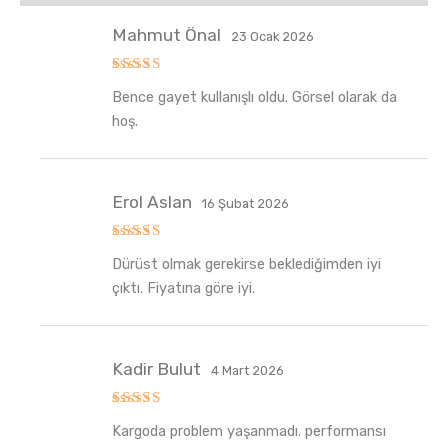
Mahmut Önal
23 Ocak 2026
5
Bence gayet kullanışlı oldu. Görsel olarak da
üzerinden
5
oy aldı
hoş.
Erol Aslan
16 Şubat 2026
5
Dürüst olmak gerekirse beklediğimden iyi
üzerinden
5
oy aldı
çıktı. Fiyatına göre iyi.
Kadir Bulut
4 Mart 2026
5
Kargoda problem yaşanmadı. performansı
üzerinden
5
oy aldı