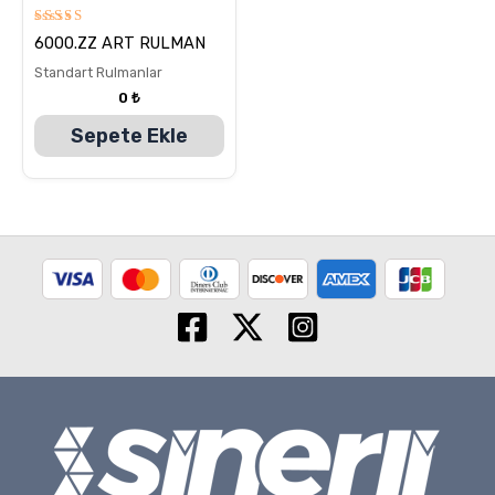
5
6000.ZZ ART RULMAN
üzerinden
5.00
Standart Rulmanlar
oy aldı
0
₺
Sepete Ekle