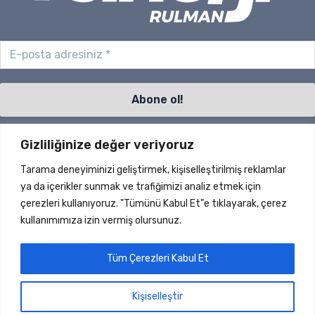
Gizliliğinize değer veriyoruz
Sayfalar
Tarama deneyiminizi geliştirmek, kişiselleştirilmiş reklamlar
S.S.S.
ya da içerikler sunmak ve trafiğimizi analiz etmek için
İletişim
çerezleri kullanıyoruz. "Tümünü Kabul Et"e tıklayarak, çerez
Ürünler
kullanımımıza izin vermiş olursunuz.
Haberler
Hakkımızda
Tüm Çerezleri Kabul Et
Dökümanlar
Hesap
Kişiselleştir