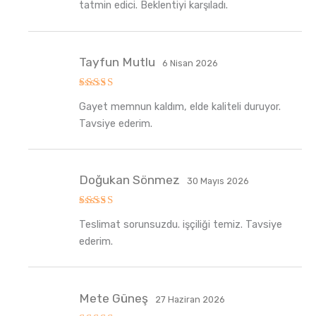
tatmin edici. Beklentiyi karşıladı.
Tayfun Mutlu
6 Nisan 2026
5
Gayet memnun kaldım, elde kaliteli duruyor.
üzerinden
5
oy aldı
Tavsiye ederim.
Doğukan Sönmez
30 Mayıs 2026
5
Teslimat sorunsuzdu. işçiliği temiz. Tavsiye
üzerinden
5
oy aldı
ederim.
Mete Güneş
27 Haziran 2026