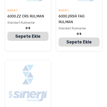
5
5
6000.ZZ CRS RULMAN
6000.2RSR FAG
üzerinden
üzerinden
5.00
5.00
RULMAN
Standart Rulmanlar
oy aldı
oy aldı
0
₺
Standart Rulmanlar
0
₺
Sepete Ekle
Sepete Ekle