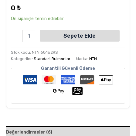
dayanarak
0
₺
5
üzerinden
5.00
puan
Ön siparişle temin edilebilir
aldı
Sepete Ekle
Stok kodu:
NTN 68162RS
Kategoriler:
Standart Rulmanlar
Marka:
NTN
Garantili Güvenli Ödeme
Değerlendirmeler (6)