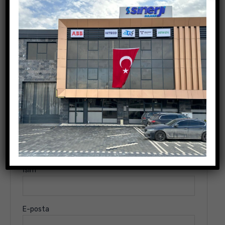
Değerlendirme yap
E-posta adresiniz yayınlanmayacak.
Gerekli alanlar
*
ile işaretlenmişlerdir
Derecelendirmeniz
*
Değerlendirmeniz
*
İsim
E-posta