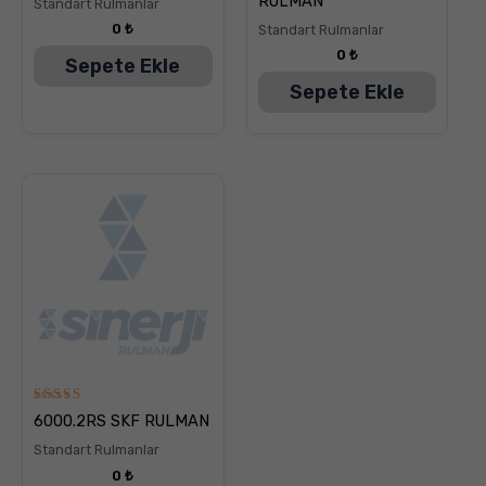
RULMAN
Standart Rulmanlar
oy aldı
oy aldı
0
₺
Standart Rulmanlar
0
₺
Sepete Ekle
Sepete Ekle
5
6000.2RS SKF RULMAN
üzerinden
5.00
Standart Rulmanlar
oy aldı
0
₺