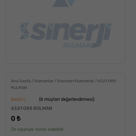
Ana Sayfa
/
Rulmanlar
/
Standart Rulmanlar
/ 6321 ORS
RULMAN
(
6
müşteri değerlendirmesi)
6
müşteri
6321 ORS RULMAN
puanına
dayanarak
0
₺
5
üzerinden
5.00
puan
Ön siparişle temin edilebilir
aldı