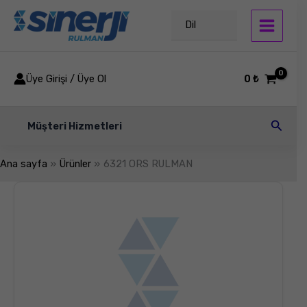
İçeriğe
atla
Dil
Üye Girişi / Üye Ol
0
₺
Arama
Müşteri Hizmetleri
Ana sayfa
Ürünler
6321 ORS RULMAN
6321
ORS
RULMAN
adet