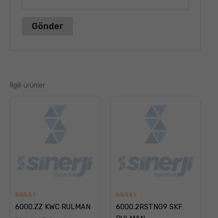
İlgili ürünler
5
5
6000.ZZ KWC RULMAN
6000.2RSTNG9 SKF
üzerinden
üzerinden
5.00
5.00