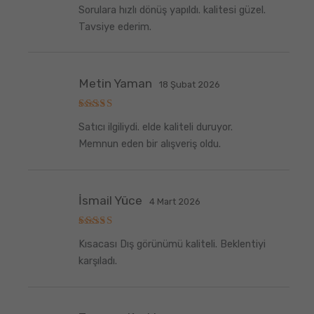
5
Sorulara hızlı dönüş yapıldı. kalitesi güzel.
üzerinden
5
oy aldı
Tavsiye ederim.
Metin Yaman
18 Şubat 2026
5
Satıcı ilgiliydi. elde kaliteli duruyor.
üzerinden
5
oy aldı
Memnun eden bir alışveriş oldu.
İsmail Yüce
4 Mart 2026
5
Kısacası Dış görünümü kaliteli. Beklentiyi
üzerinden
5
oy aldı
karşıladı.