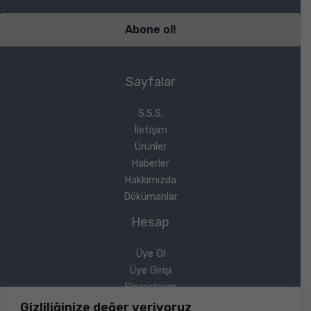
Sayfalar
S.S.S.
İletişim
Ürünler
Haberler
Hakkımızda
Dökümanlar
Hesap
Üye Ol
Üye Girişi
Siparişlerim
Sipariş Takip
Gizliliğinize değer veriyoruz