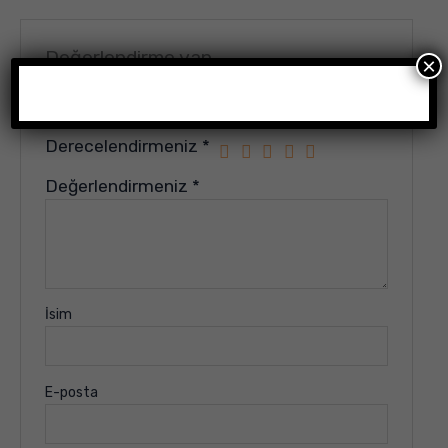
Değerlendirme yap
×
E-posta adresiniz yayınlanmayacak.
Gerekli alanlar
*
ile işaretlenmişlerdir
Derecelendirmeniz
*
Değerlendirmeniz
*
İsim
E-posta