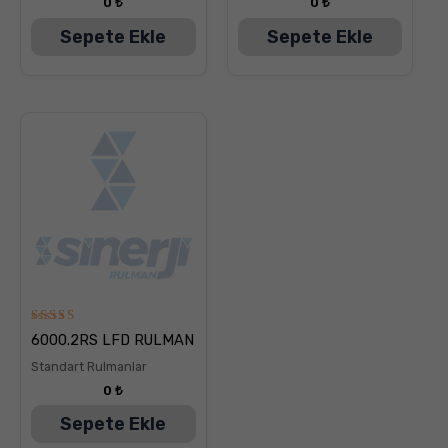
0
₺
0
₺
Sepete Ekle
Sepete Ekle
5
6000.2RS LFD RULMAN
üzerinden
5.00
Standart Rulmanlar
oy aldı
0
₺
Sepete Ekle