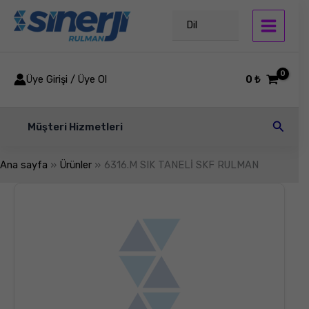
İçeriğe
atla
Dil
Üye Girişi / Üye Ol
0
₺
Arama
Müşteri Hizmetleri
Ana sayfa
Ürünler
6316.M SIK TANELİ SKF RULMAN
6316.M
SIK
TANELİ
SKF
RULMAN
adet