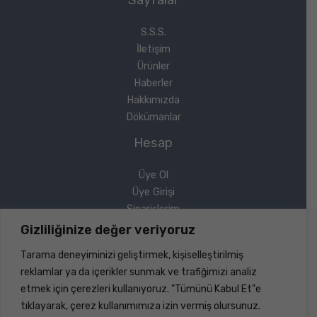
S.S.S.
İletişim
Ürünler
Haberler
Hakkımızda
Dökümanlar
Hesap
Üye Ol
Üye Girişi
Siparişlerim
Sipariş Takip
Gizliliğinize değer veriyoruz
Şifremi Unuttum
Tarama deneyiminizi geliştirmek, kişiselleştirilmiş
Yasal
reklamlar ya da içerikler sunmak ve trafiğimizi analiz
etmek için çerezleri kullanıyoruz. "Tümünü Kabul Et"e
Gizlilik Politikası
tıklayarak, çerez kullanımımıza izin vermiş olursunuz.