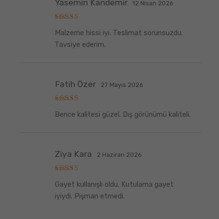
Yasemin Kandemir
12 Nisan 2026
5
Malzeme hissi iyi. Teslimat sorunsuzdu.
üzerinden
5
oy aldı
Tavsiye ederim.
Fatih Özer
27 Mayıs 2026
5
Bence kalitesi güzel. Dış görünümü kaliteli.
üzerinden
5
oy aldı
Ziya Kara
2 Haziran 2026
5
Gayet kullanışlı oldu. Kutulama gayet
üzerinden
5
oy aldı
iyiydi. Pişman etmedi.