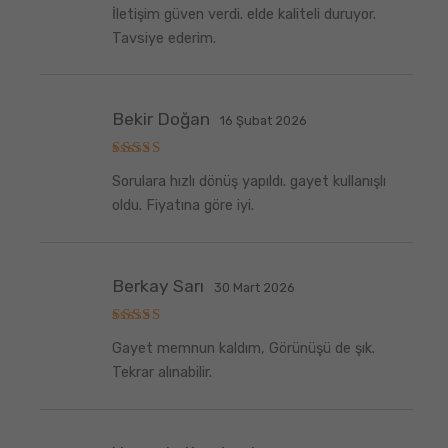
5
İletişim güven verdi. elde kaliteli duruyor.
üzerinden
5
oy aldı
Tavsiye ederim.
Bekir Doğan
16 Şubat 2026
5
Sorulara hızlı dönüş yapıldı. gayet kullanışlı
üzerinden
5
oy aldı
oldu. Fiyatına göre iyi.
Berkay Sarı
30 Mart 2026
5
Gayet memnun kaldım, Görünüşü de şık.
üzerinden
5
oy aldı
Tekrar alınabilir.