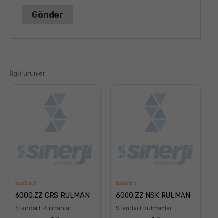
İlgili ürünler
5
5
6000.ZZ CRS RULMAN
6000.ZZ NSK RULMAN
üzerinden
üzerinden
5.00
5.00
Standart Rulmanlar
Standart Rulmanlar
oy aldı
oy aldı