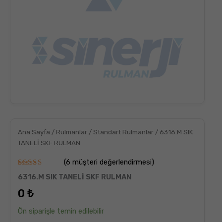
Ana Sayfa
/
Rulmanlar
/
Standart Rulmanlar
/ 6316.M SIK
TANELİ SKF RULMAN
(
6
müşteri değerlendirmesi)
6
müşteri
6316.M SIK TANELİ SKF RULMAN
puanına
dayanarak
0
₺
5
üzerinden
5.00
puan
Ön siparişle temin edilebilir
aldı