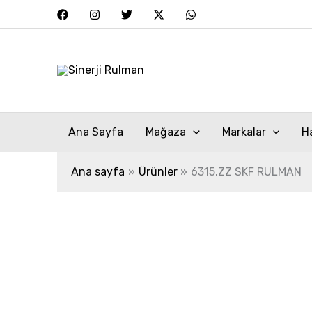
İçeriğe
atla
Ana Sayfa
Mağaza
Markalar
H
Ana sayfa
Ürünler
6315.ZZ SKF RULMAN