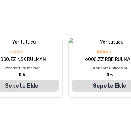
5
5
6000.ZZ NSK RULMAN
6000.ZZ RBE RULMA
üzerinden
üzerinden
5.00
5.00
Standart Rulmanlar
Standart Rulmanlar
oy aldı
oy aldı
0
₺
0
₺
Sepete Ekle
Sepete Ekle