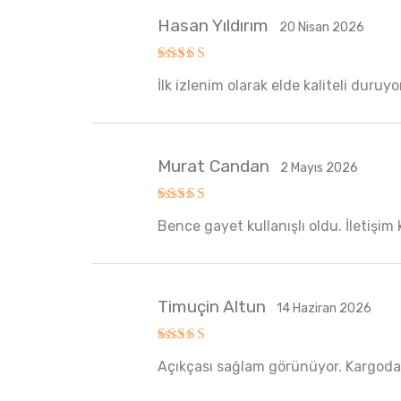
Hasan Yıldırım
20 Nisan 2026
5 üzerinden
İlk izlenim olarak elde kaliteli duruy
5
oy aldı
Murat Candan
2 Mayıs 2026
5 üzerinden
Bence gayet kullanışlı oldu. İletişim k
5
oy aldı
Timuçin Altun
14 Haziran 2026
5 üzerinden
Açıkçası sağlam görünüyor. Kargod
5
oy aldı