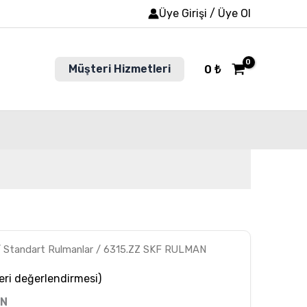
Üye Girişi / Üye Ol
Müşteri Hizmetleri
0
₺
/
Standart Rulmanlar
/ 6315.ZZ SKF RULMAN
ri değerlendirmesi)
AN