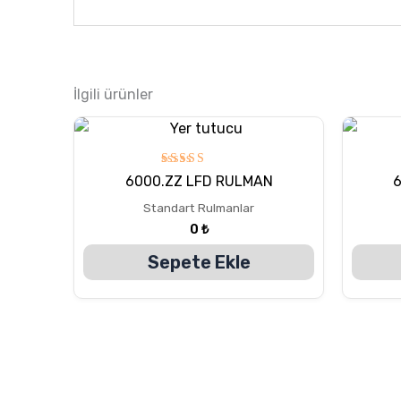
İlgili ürünler
5
6000.ZZ LFD RULMAN
üzerinden
5.00
Standart Rulmanlar
oy aldı
0
₺
Sepete Ekle