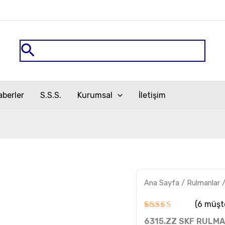
Arama
aberler
S.S.S.
Kurumsal
İletişim
6315.ZZ
Ana Sayfa
/
Rulmanlar
SKF
RULMAN
adet
(
6
müşte
6
müşteri
6315.ZZ SKF RULM
puanına