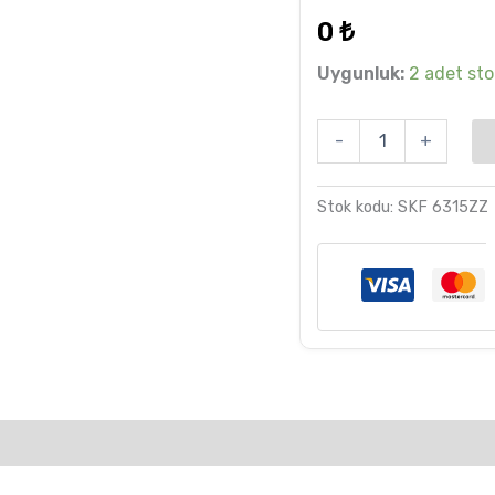
dayanarak
0
₺
5 üzerinden
5.00
puan
aldı
Uygunluk:
2 adet stok
-
+
Stok kodu:
SKF 6315ZZ