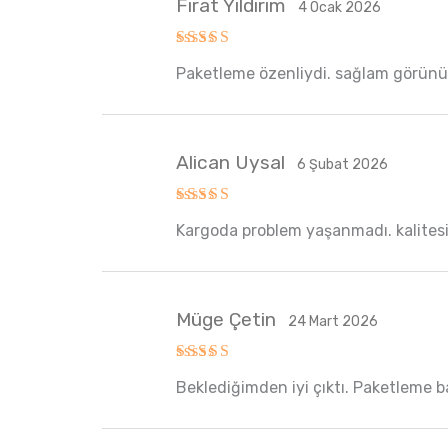
Fırat Yıldırım
4 Ocak 2026
5 üzerinden
Paketleme özenliydi. sağlam görünüy
5
oy aldı
Alican Uysal
6 Şubat 2026
5 üzerinden
Kargoda problem yaşanmadı. kalitesi
5
oy aldı
Müge Çetin
24 Mart 2026
5 üzerinden
Beklediğimden iyi çıktı. Paketleme başa
5
oy aldı