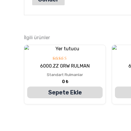
İlgili ürünler
5
6000.ZZ GRW RULMAN
6
üzerinden
5.00
Standart Rulmanlar
oy aldı
0
₺
Sepete Ekle