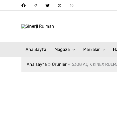
İçeriğe
atla
Ana Sayfa
Mağaza
Markalar
H
Ana sayfa
Ürünler
6308 AÇIK KINEX RUL