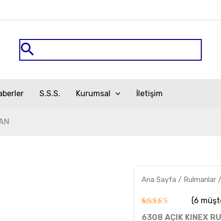
Arama
aberler
S.S.S.
Kurumsal
İletişim
MAN
6308
Ana Sayfa
/
Rulmanlar
AÇIK
KINEX
RULMAN
(
6
müşte
adet
6
müşteri
6308 AÇIK KINEX R
puanına