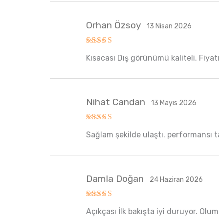
Orhan Özsoy
13 Nisan 2026
5 üzerinden
Kısacası Dış görünümü kaliteli. Fiyatı
5
oy aldı
Nihat Candan
13 Mayıs 2026
5 üzerinden
Sağlam şekilde ulaştı. performansı ta
5
oy aldı
Damla Doğan
24 Haziran 2026
5 üzerinden
Açıkçası İlk bakışta iyi duruyor. Olu
5
oy aldı