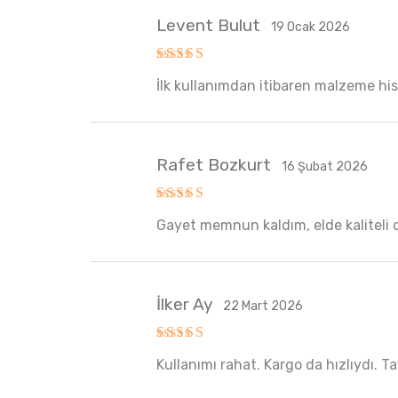
Levent Bulut
19 Ocak 2026
5 üzerinden
İlk kullanımdan itibaren malzeme hiss
5
oy aldı
Rafet Bozkurt
16 Şubat 2026
5 üzerinden
Gayet memnun kaldım, elde kaliteli 
5
oy aldı
İlker Ay
22 Mart 2026
5 üzerinden
Kullanımı rahat. Kargo da hızlıydı. T
5
oy aldı