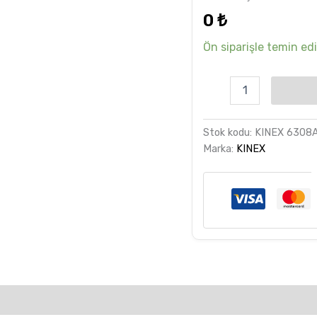
dayanarak
0
₺
5 üzerinden
5.00
puan
aldı
Ön siparişle temin edil
Stok kodu:
KINEX 6308
Marka:
KINEX