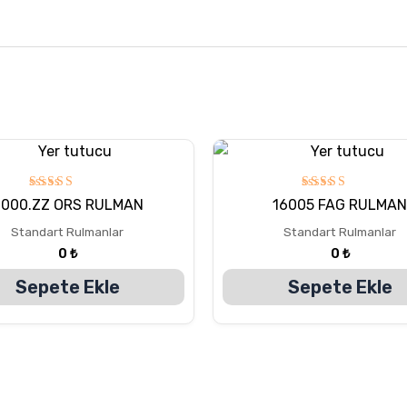
5
5
000.ZZ ORS RULMAN
16005 FAG RULMAN
üzerinden
üzerinden
5.00
5.00
Standart Rulmanlar
Standart Rulmanlar
oy aldı
oy aldı
0
₺
0
₺
Sepete Ekle
Sepete Ekle