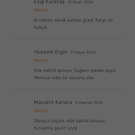
Ezgi Karataş
10 Nisan 2026
5
İlk izlenim olarak kalitesi güzel. Kargo da
üzerinden
5
oy aldı
hızlıydı.
Hüseyin Ergin
31 Mayıs 2026
5
Elde kaliteli duruyor. Sağlam şekilde ulaştı.
üzerinden
5
oy aldı
Memnun eden bir alışveriş oldu.
Mücahit Karaca
5 Haziran 2026
5
Oldukça başarılı, elde kaliteli duruyor.
üzerinden
5
oy aldı
Kutulama gayet iyiydi.