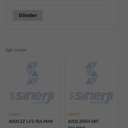
İlgili ürünler
5
5
6000.ZZ LFD RULMAN
6000.2RSH SKF
üzerinden
üzerinden
5.00
5.00