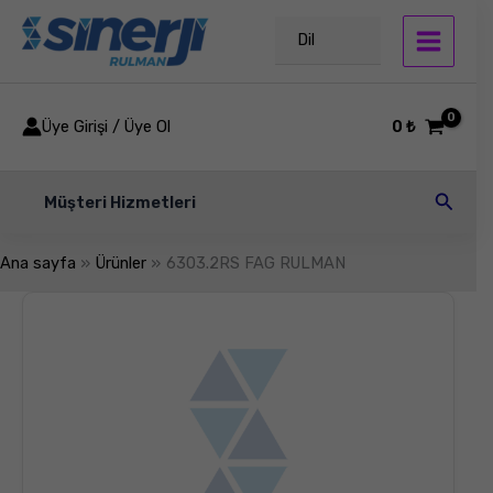
İçeriğe
atla
Dil
Üye Girişi / Üye Ol
0
₺
Arama
Müşteri Hizmetleri
Ana sayfa
Ürünler
6303.2RS FAG RULMAN
6303.2RS
FAG
RULMAN
adet