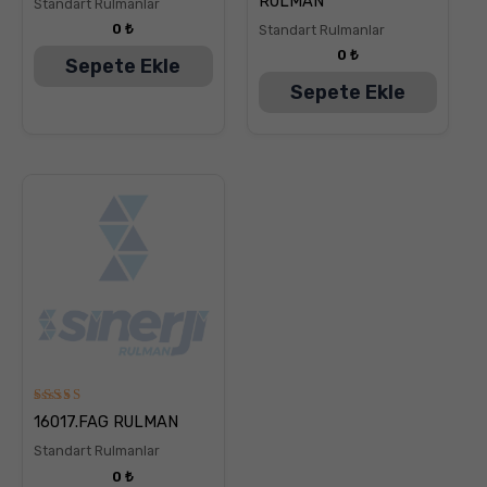
RULMAN
Standart Rulmanlar
oy aldı
oy aldı
0
₺
Standart Rulmanlar
0
₺
Sepete Ekle
Sepete Ekle
5
16017.FAG RULMAN
üzerinden
5.00
Standart Rulmanlar
oy aldı
0
₺