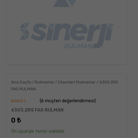
Ana Sayfa
/
Rulmanlar
/
Standart Rulmanlar
/ 6303.2RS
FAG RULMAN
(
6
müşteri değerlendirmesi)
6
müşteri
6303.2RS FAG RULMAN
puanına
dayanarak
0
₺
5
üzerinden
5.00
puan
Ön siparişle temin edilebilir
aldı