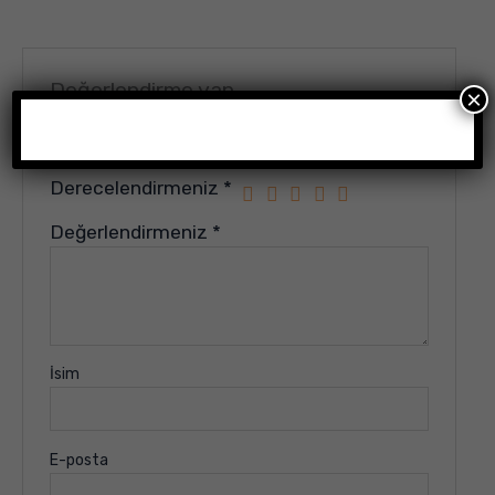
Değerlendirme yap
×
E-posta adresiniz yayınlanmayacak.
Gerekli alanlar
*
ile işaretlenmişlerdir
Derecelendirmeniz
*
Değerlendirmeniz
*
İsim
E-posta