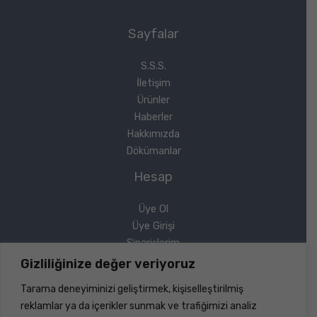
Sayfalar
S.S.S.
İletişim
Ürünler
Haberler
Hakkımızda
Dökümanlar
Hesap
Üye Ol
Üye Girişi
Siparişlerim
Sipariş Takip
Gizliliğinize değer veriyoruz
Şifremi Unuttum
Tarama deneyiminizi geliştirmek, kişiselleştirilmiş
Yasal
reklamlar ya da içerikler sunmak ve trafiğimizi analiz