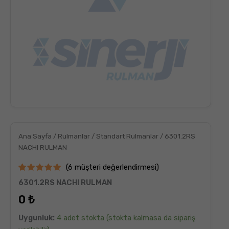
Ana Sayfa
/
Rulmanlar
/
Standart Rulmanlar
/ 6301.2RS
NACHI RULMAN
(
6
müşteri değerlendirmesi)
6
müşteri
6301.2RS NACHI RULMAN
puanına
dayanarak
0
₺
5
üzerinden
5.00
puan
Uygunluk:
4 adet stokta (stokta kalmasa da sipariş
aldı