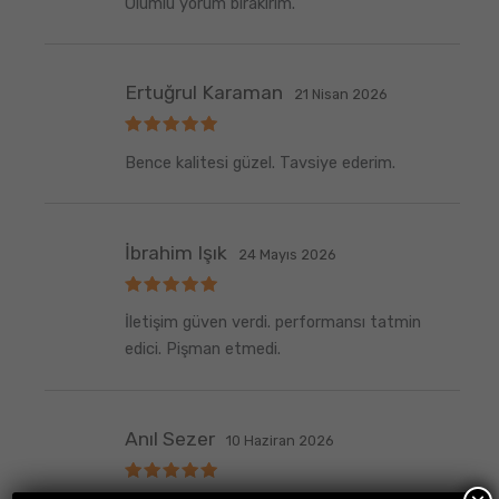
Olumlu yorum bırakırım.
Ertuğrul Karaman
21 Nisan 2026
5
Bence kalitesi güzel. Tavsiye ederim.
üzerinden
5
oy aldı
İbrahim Işık
24 Mayıs 2026
5
İletişim güven verdi. performansı tatmin
üzerinden
5
oy aldı
edici. Pişman etmedi.
Anıl Sezer
10 Haziran 2026
5