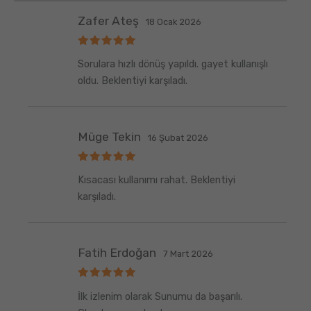
Zafer Ateş
18 Ocak 2026
5
Sorulara hızlı dönüş yapıldı. gayet kullanışlı
üzerinden
5
oy aldı
oldu. Beklentiyi karşıladı.
Müge Tekin
16 Şubat 2026
5
Kısacası kullanımı rahat. Beklentiyi
üzerinden
5
oy aldı
karşıladı.
Fatih Erdoğan
7 Mart 2026
5
İlk izlenim olarak Sunumu da başarılı.
üzerinden
5
oy aldı