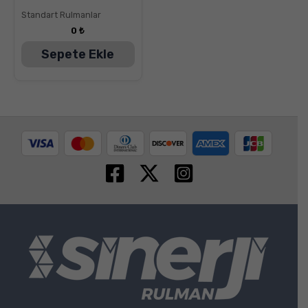
üzerinden
5.00
Standart Rulmanlar
oy aldı
0
₺
Sepete Ekle