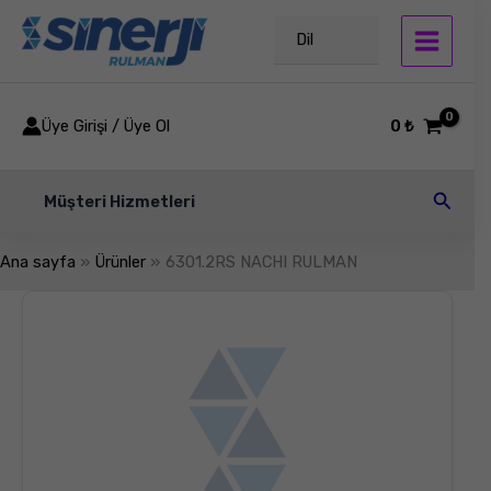
İçeriğe
atla
Dil
Üye Girişi / Üye Ol
0
₺
Arama
Müşteri Hizmetleri
Ana sayfa
Ürünler
6301.2RS NACHI RULMAN
6301.2RS
NACHI
RULMAN
adet