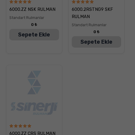
5
5
6000.ZZ NSK RULMAN
6000.2RSTNG9 SKF
üzerinden
üzerinden
5.00
5.00
RULMAN
Standart Rulmanlar
oy aldı
oy aldı
0
₺
Standart Rulmanlar
0
₺
Sepete Ekle
Sepete Ekle
5
6000.ZZ CRS RULMAN