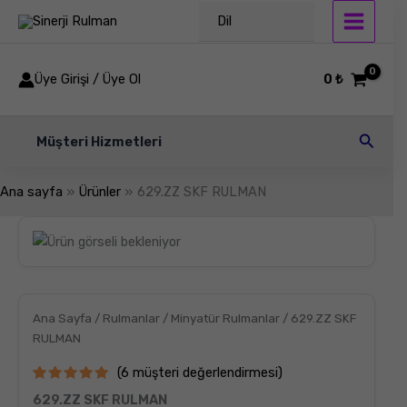
İçeriğe
Dil
atla
Üye Girişi / Üye Ol
0
₺
Arama
Müşteri Hizmetleri
Ana sayfa
Ürünler
629.ZZ SKF RULMAN
629.ZZ
SKF
RULMAN
adet
Ana Sayfa
/
Rulmanlar
/
Minyatür Rulmanlar
/ 629.ZZ SKF
RULMAN
(
6
müşteri değerlendirmesi)
6
müşteri
629.ZZ SKF RULMAN
puanına