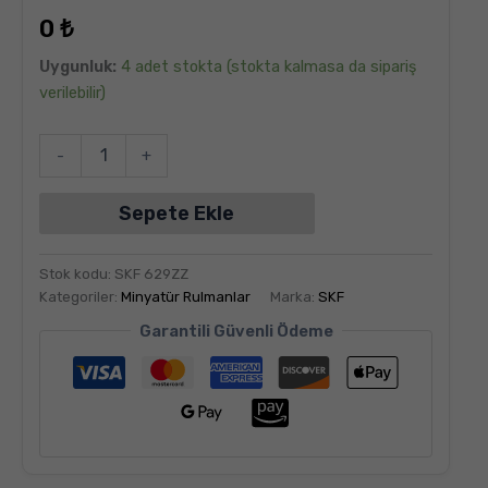
dayanarak
0
₺
5
üzerinden
5.00
puan
Uygunluk:
4 adet stokta (stokta kalmasa da sipariş
aldı
verilebilir)
-
+
Sepete Ekle
Stok kodu:
SKF 629ZZ
Kategoriler:
Minyatür Rulmanlar
Marka:
SKF
Garantili Güvenli Ödeme