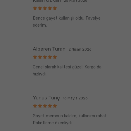
25 Mart 2026
5
Bence gayet kullanışlı oldu. Tavsiye
üzerinden
5
oy aldı
ederim.
Alperen Turan
2 Nisan 2026
5
Genel olarak kalitesi güzel. Kargo da
üzerinden
5
oy aldı
hızlıydı.
Yunus Tunç
16 Mayıs 2026
5
Gayet memnun kaldım, kullanımı rahat.
üzerinden
5
oy aldı
Paketleme özenliydi.