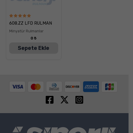
5
608.ZZ LFD RULMAN
üzerinden
5.00
Minyatür Rulmanlar
oy aldı
0
₺
Sepete Ekle