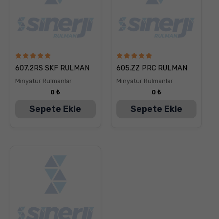
5
5
607.2RS SKF RULMAN
605.ZZ PRC RULMAN
üzerinden
üzerinden
5.00
5.00
Minyatür Rulmanlar
Minyatür Rulmanlar
oy aldı
oy aldı
0
₺
0
₺
Sepete Ekle
Sepete Ekle