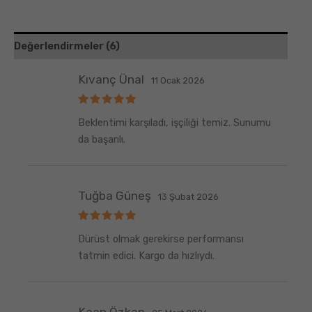
Değerlendirmeler (6)
Kıvanç Ünal
11 Ocak 2026
5
Beklentimi karşıladı, işçiliği temiz. Sunumu
üzerinden
5
oy aldı
da başarılı.
Tuğba Güneş
13 Şubat 2026
5
Dürüst olmak gerekirse performansı
üzerinden
5
oy aldı
tatmin edici. Kargo da hızlıydı.
Kaan Özkan