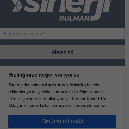
Sayfalar
Gizliliğinize değer veriyoruz
Tarama deneyiminizi geliştirmek, kişiselleştirilmiş
S.S.S.
reklamlar ya da içerikler sunmak ve trafiğimizi analiz
İletişim
etmek için çerezleri kullanıyoruz. "Tümünü Kabul Et"e
Ürünler
tıklayarak, çerez kullanımımıza izin vermiş olursunuz.
Haberler
Hakkımızda
Dökümanlar
Tüm Çerezleri Kabul Et