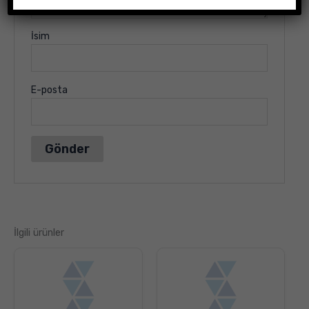
İsim
E-posta
İlgili ürünler