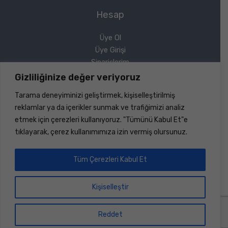
Hesap
Üye Ol
Üye Girişi
Siparişlerim
Sipariş Takip
Gizliliğinize değer veriyoruz
Şifremi Unuttum
Tarama deneyiminizi geliştirmek, kişiselleştirilmiş
Yasal
reklamlar ya da içerikler sunmak ve trafiğimizi analiz
etmek için çerezleri kullanıyoruz. "Tümünü Kabul Et"e
Gizlilik Politikası
tıklayarak, çerez kullanımımıza izin vermiş olursunuz.
Geri Ödeme ve İade
Mesafeli Satış Sözleşmesi
Tüm Çerezleri Kabul Et
Kişiselleştir
Copyright © 2026 Sinerji Rulman | Her Hakkı Saklıdır |
Dizayn ve Kodlama
Bilişim Marketi
Reddet