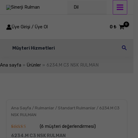
İçeriğe
Dil
atla
Üye Girişi / Üye Ol
0
₺
Arama
Müşteri Hizmetleri
Ana sayfa
Ürünler
6234.M C3 NSK RULMAN
6234.M
C3
NSK
RULMAN
adet
Ana Sayfa
/
Rulmanlar
/
Standart Rulmanlar
/ 6234.M C3
NSK RULMAN
(
6
müşteri değerlendirmesi)
6
müşteri
6234.M C3 NSK RULMAN
puanına