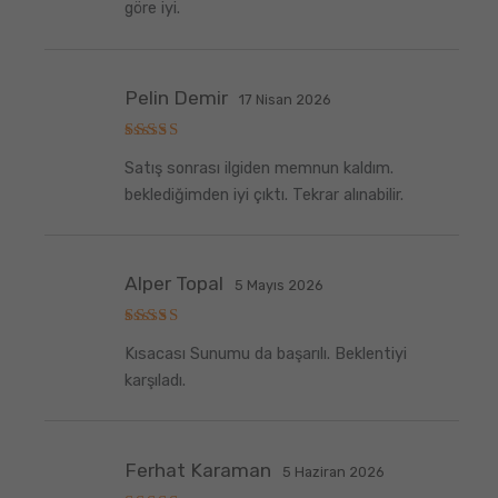
göre iyi.
Pelin Demir
17 Nisan 2026
5
Satış sonrası ilgiden memnun kaldım.
üzerinden
5
oy aldı
beklediğimden iyi çıktı. Tekrar alınabilir.
Alper Topal
5 Mayıs 2026
5
Kısacası Sunumu da başarılı. Beklentiyi
üzerinden
5
oy aldı
karşıladı.
Ferhat Karaman
5 Haziran 2026