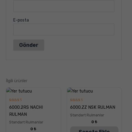
E-posta
İlgili ürünler
5
5
6000.2RS NACHI
6000.ZZ NSK RULMAN
üzerinden
üzerinden
5.00
5.00
RULMAN
Standart Rulmanlar
oy aldı
oy aldı
0
₺
Standart Rulmanlar
0
₺
Sepete Ekle