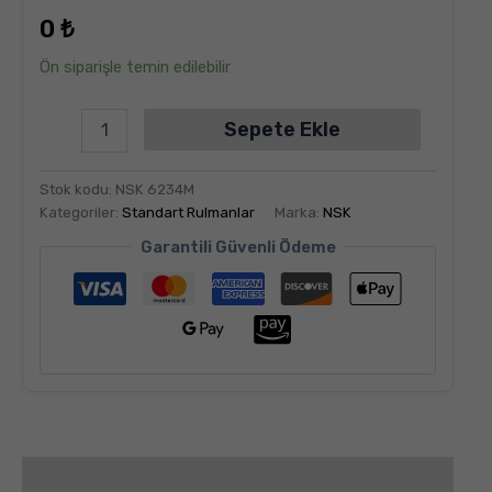
dayanarak
0
₺
5
üzerinden
5.00
puan
Ön siparişle temin edilebilir
aldı
Sepete Ekle
Stok kodu:
NSK 6234M
Kategoriler:
Standart Rulmanlar
Marka:
NSK
Garantili Güvenli Ödeme
Değerlendirmeler (6)