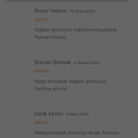
Ömer Yıldırım
19 Ocak 2026
5
Sağlam görünüyor. Paketleme başarılıydı.
üzerinden
5
oy aldı
Pişman etmedi.
Rıdvan Şimşek
6 Şubat 2026
5
Kargo da hızlıydı. sağlam görünüyor.
üzerinden
5
oy aldı
Fiyatına göre iyi.
Cenk Ekinci
9 Mart 2026
5
Oldukça başarılı, Görünüşü de şık. Fiyatına
üzerinden
5
oy aldı