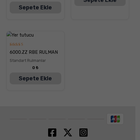
Sepete Ekle
5
6000.ZZ RBE RULMAN
üzerinden
5.00
Standart Rulmanlar
oy aldı
0
₺
Sepete Ekle