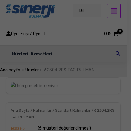
İçeriğe
atla
Dil
Üye Girişi / Üye Ol
0
₺
Arama
Müşteri Hizmetleri
Ana sayfa
Ürünler
62304.2RS FAG RULMAN
62304.2RS
FAG
RULMAN
adet
Ana Sayfa
/
Rulmanlar
/
Standart Rulmanlar
/ 62304.2RS
FAG RULMAN
(
6
müşteri değerlendirmesi)