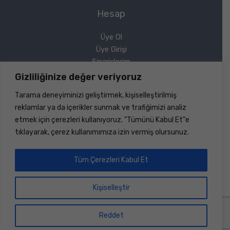
Hesap
Üye Ol
Üye Girişi
Siparişlerim
Sipariş Takip
Gizliliğinize değer veriyoruz
Şifremi Unuttum
Tarama deneyiminizi geliştirmek, kişiselleştirilmiş
Yasal
reklamlar ya da içerikler sunmak ve trafiğimizi analiz
etmek için çerezleri kullanıyoruz. "Tümünü Kabul Et"e
Gizlilik Politikası
tıklayarak, çerez kullanımımıza izin vermiş olursunuz.
Geri Ödeme ve İade
Mesafeli Satış Sözleşmesi
Tüm Çerezleri Kabul Et
Kişiselleştir
Copyright © 2026 Sinerji Rulman | Her Hakkı Saklıdır |
Dizayn ve Kodlama
Bilişim Marketi
Reddet