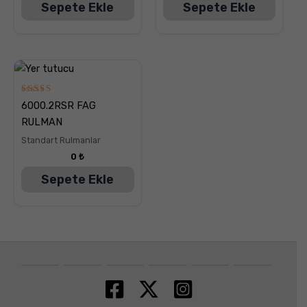
Sepete Ekle
Sepete Ekle
5
6000.2RSR FAG
üzerinden
5.00
RULMAN
oy aldı
Standart Rulmanlar
0
₺
Sepete Ekle