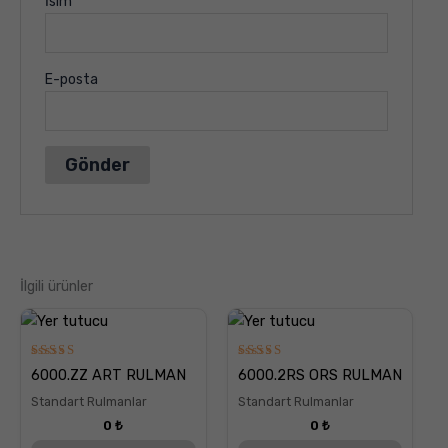
İsim
E-posta
İlgili ürünler
5
5
6000.ZZ ART RULMAN
6000.2RS ORS RULMAN
üzerinden
üzerinden
5.00
5.00
Standart Rulmanlar
Standart Rulmanlar
oy aldı
oy aldı
0
₺
0
₺