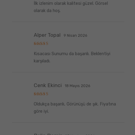
İlk izlenim olarak kalitesi güzel. Görsel
üzerinden
5
oy aldı
olarak da hoş.
Alper Topal
9 Nisan 2026
5
Kısacası Sunumu da başarılı. Beklentiyi
üzerinden
5
oy aldı
karşıladı.
Cenk Ekinci
18 Mayıs 2026
5
Oldukça başarılı, Görünüşü de şık. Fiyatına
üzerinden
5
oy aldı
göre iyi.