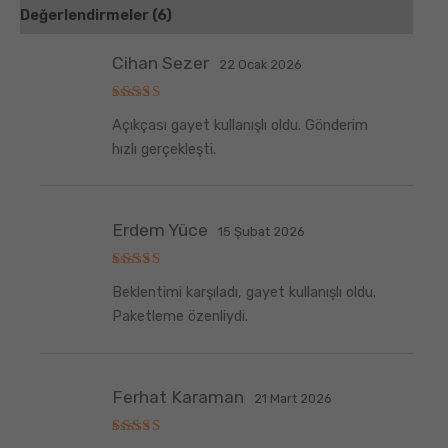
Değerlendirmeler (6)
Cihan Sezer
22 Ocak 2026
5
Açıkçası gayet kullanışlı oldu. Gönderim
üzerinden
5
oy aldı
hızlı gerçekleşti.
Erdem Yüce
15 Şubat 2026
5
Beklentimi karşıladı, gayet kullanışlı oldu.
üzerinden
5
oy aldı
Paketleme özenliydi.
Ferhat Karaman
21 Mart 2026
5