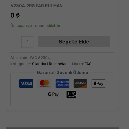
6
müşteri
62304.2RS FAG RULMAN
puanına
dayanarak
0
₺
5
üzerinden
5.00
puan
Ön siparişle temin edilebilir
aldı
Sepete Ekle
Stok kodu:
FAG 62304
Kategoriler:
Standart Rulmanlar
Marka:
FAG
Garantili Güvenli Ödeme