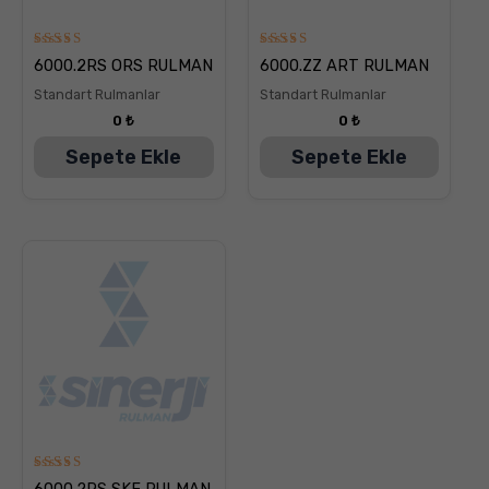
5
5
6000.2RS ORS RULMAN
6000.ZZ ART RULMAN
üzerinden
üzerinden
5.00
5.00
Standart Rulmanlar
Standart Rulmanlar
oy aldı
oy aldı
0
₺
0
₺
Sepete Ekle
Sepete Ekle
5
6000.2RS SKF RULMAN