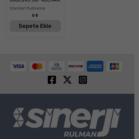
üzerinden
5.00
Standart Rulmanlar
oy aldı
0
₺
Sepete Ekle