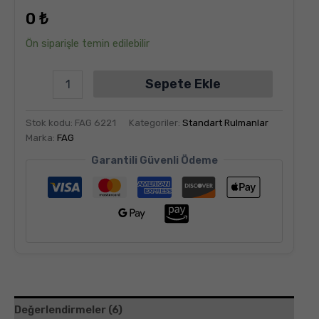
dayanarak
0
₺
5
üzerinden
5.00
puan
Ön siparişle temin edilebilir
aldı
Sepete Ekle
Stok kodu:
FAG 6221
Kategoriler:
Standart Rulmanlar
Marka:
FAG
Garantili Güvenli Ödeme
Değerlendirmeler (6)