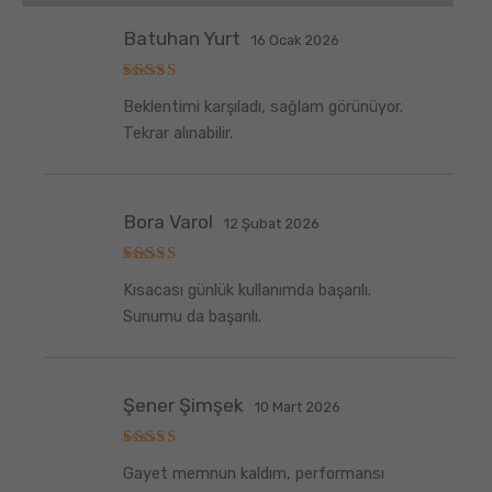
Batuhan Yurt
16 Ocak 2026
5
Beklentimi karşıladı, sağlam görünüyor.
üzerinden
5
oy aldı
Tekrar alınabilir.
Bora Varol
12 Şubat 2026
5
Kısacası günlük kullanımda başarılı.
üzerinden
5
oy aldı
Sunumu da başarılı.
Şener Şimşek
10 Mart 2026
5
Gayet memnun kaldım, performansı
üzerinden
5
oy aldı