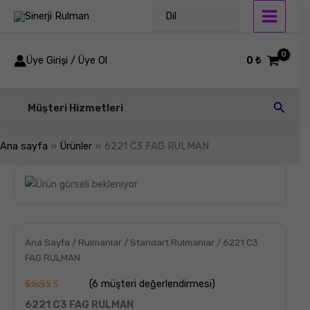
İçeriğe
Dil
atla
Üye Girişi / Üye Ol
0
₺
Arama
Müşteri Hizmetleri
Ana sayfa
Ürünler
6221 C3 FAG RULMAN
6221
C3
FAG
RULMAN
adet
Ana Sayfa
/
Rulmanlar
/
Standart Rulmanlar
/ 6221 C3
FAG RULMAN
(
6
müşteri değerlendirmesi)
6
müşteri
6221 C3 FAG RULMAN
puanına