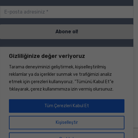
Sayfalar
Gizliliğinize değer veriyoruz
Tarama deneyiminizi geliştirmek, kişiselleştirilmiş
S.S.S.
reklamlar ya da içerikler sunmak ve trafiğimizi analiz
İletişim
etmek için çerezleri kullanıyoruz. "Tümünü Kabul Et"e
Ürünler
tıklayarak, çerez kullanımımıza izin vermiş olursunuz.
Haberler
Hakkımızda
Dökümanlar
Tüm Çerezleri Kabul Et
Hesap
Kişiselleştir
Üye Ol