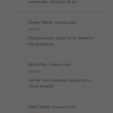
tatmin edici. Görünüşü de şık.
Sinan Yalçın
15 Nisan 2026
5
Oldukça başarılı, işçiliği temiz. Gönderim
üzerinden
5
oy aldı
hızlı gerçekleşti.
Anıl Ateş
31 Mayıs 2026
5
Destek tarafı başarılıydı. işçiliği temiz.
üzerinden
5
oy aldı
Tekrar alınabilir.
Cem Yücel
3 Haziran 2026