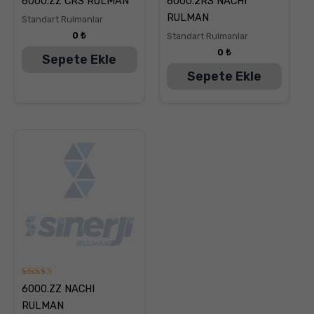
6000.ZZ CRS RULMAN
6000.2RS NACHI
üzerinden
üzerinden
5.00
5.00
RULMAN
Standart Rulmanlar
oy aldı
oy aldı
0
₺
Standart Rulmanlar
0
₺
Sepete Ekle
Sepete Ekle
5
6000.ZZ NACHI
üzerinden
5.00
RULMAN
oy aldı