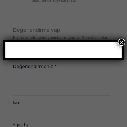
oldu. Beklentiyi karşıladı.
Değerlendirme yap
E-posta adresiniz yayınlanmayacak.
Gerekli alanlar
×
*
ile işaretlenmişlerdir
Derecelendirmeniz
*
Değerlendirmeniz
*
İsim
E-posta