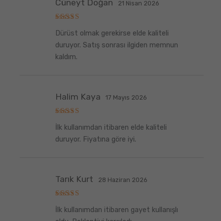
Cüneyt Doğan
21 Nisan 2026
5
Dürüst olmak gerekirse elde kaliteli
üzerinden
5
oy aldı
duruyor. Satış sonrası ilgiden memnun
kaldım.
Halim Kaya
17 Mayıs 2026
5
İlk kullanımdan itibaren elde kaliteli
üzerinden
5
oy aldı
duruyor. Fiyatına göre iyi.
Tarık Kurt
28 Haziran 2026
5
İlk kullanımdan itibaren gayet kullanışlı
üzerinden
5
oy aldı