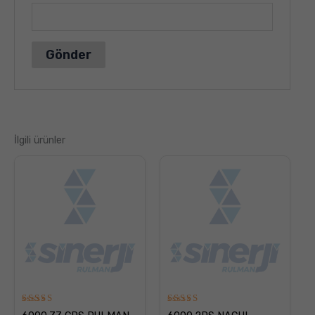
İlgili ürünler
5
5