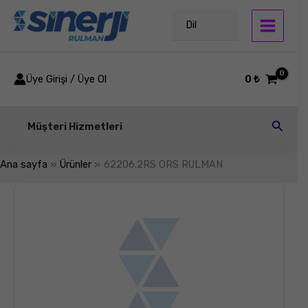
İçeriğe
atla
Dil
Üye Girişi / Üye Ol
0
₺
Arama
Müşteri Hizmetleri
Ana sayfa
Ürünler
62206.2RS ORS RULMAN
62206.2RS
ORS
RULMAN
adet