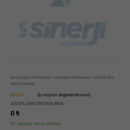
Ana Sayfa
/
Rulmanlar
/
Standart Rulmanlar
/ 62206.2RS
ORS RULMAN
(
6
müşteri değerlendirmesi)
6
müşteri
62206.2RS ORS RULMAN
puanına
dayanarak
0
₺
5
üzerinden
5.00
puan
Ön siparişle temin edilebilir
aldı