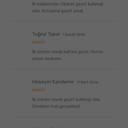
5
İlk kullanımdan itibaren gayet kullanışlı
üzerinden
5
oy aldı
oldu. Kutulama gayet iyiydi.
Tuğrul Topal
1 Şubat 2026
5
İlk izlenim olarak kalitesi güzel. Olumlu
üzerinden
5
oy aldı
yorum bırakırım.
Hüseyin Kandemir
11 Mart 2026
5
İlk izlenim olarak gayet kullanışlı oldu.
üzerinden
5
oy aldı
Gönderim hızlı gerçekleşti.