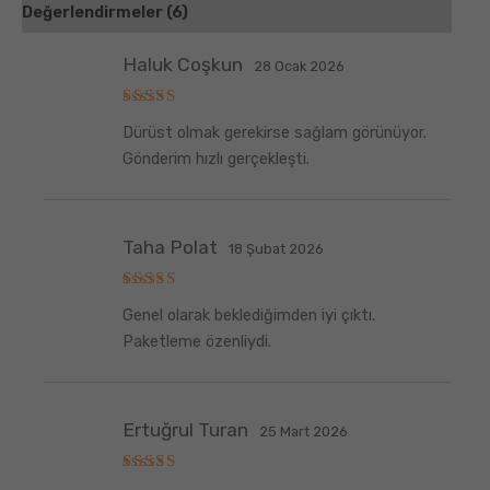
Değerlendirmeler (6)
Haluk Coşkun
28 Ocak 2026
5
Dürüst olmak gerekirse sağlam görünüyor.
üzerinden
5
oy aldı
Gönderim hızlı gerçekleşti.
Taha Polat
18 Şubat 2026
5
Genel olarak beklediğimden iyi çıktı.
üzerinden
5
oy aldı
Paketleme özenliydi.
Ertuğrul Turan
25 Mart 2026
5