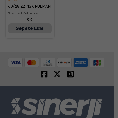
5
60/28 ZZ NSK RULMAN
üzerinden
5.00
Standart Rulmanlar
oy aldı
0
₺
Sepete Ekle