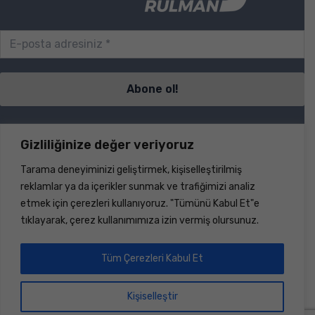
Sayfalar
Gizliliğinize değer veriyoruz
Tarama deneyiminizi geliştirmek, kişiselleştirilmiş
S.S.S.
reklamlar ya da içerikler sunmak ve trafiğimizi analiz
İletişim
etmek için çerezleri kullanıyoruz. "Tümünü Kabul Et"e
Ürünler
tıklayarak, çerez kullanımımıza izin vermiş olursunuz.
Haberler
Hakkımızda
Dökümanlar
Tüm Çerezleri Kabul Et
Hesap
Kişiselleştir