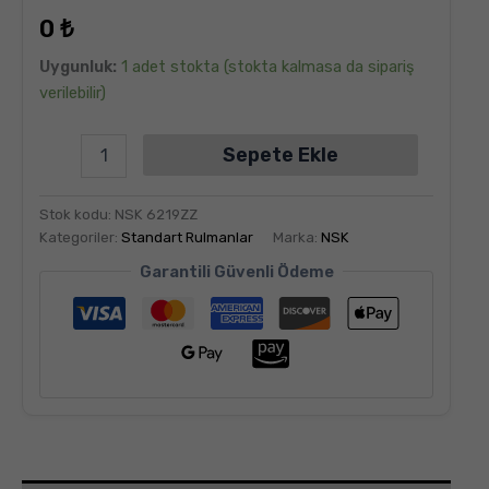
dayanarak
0
₺
5
üzerinden
5.00
puan
Uygunluk:
1 adet stokta (stokta kalmasa da sipariş
aldı
verilebilir)
Sepete Ekle
Stok kodu:
NSK 6219ZZ
Kategoriler:
Standart Rulmanlar
Marka:
NSK
Garantili Güvenli Ödeme