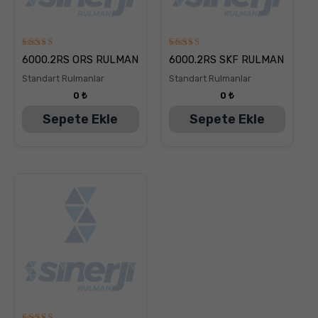
5
5
6000.2RS ORS RULMAN
6000.2RS SKF RULMAN
üzerinden
üzerinden
5.00
5.00
Standart Rulmanlar
Standart Rulmanlar
oy aldı
oy aldı
0
₺
0
₺
Sepete Ekle
Sepete Ekle