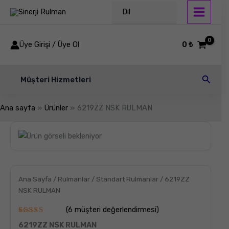
İçeriğe
Dil
atla
Üye Girişi / Üye Ol
0
₺
Arama
Müşteri Hizmetleri
Ana sayfa
Ürünler
6219ZZ NSK RULMAN
6219ZZ
NSK
RULMAN
adet
Ana Sayfa
/
Rulmanlar
/
Standart Rulmanlar
/ 6219ZZ
NSK RULMAN
(
6
müşteri değerlendirmesi)
6
müşteri
6219ZZ NSK RULMAN
puanına