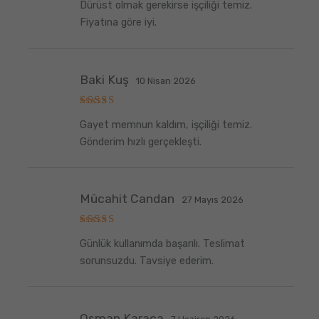
Dürüst olmak gerekirse işçiliği temiz.
üzerinden
5
oy aldı
Fiyatına göre iyi.
Baki Kuş
10 Nisan 2026
5
Gayet memnun kaldım, işçiliği temiz.
üzerinden
5
oy aldı
Gönderim hızlı gerçekleşti.
Mücahit Candan
27 Mayıs 2026
5
Günlük kullanımda başarılı. Teslimat
üzerinden
5
oy aldı
sorunsuzdu. Tavsiye ederim.
Osman Karaca