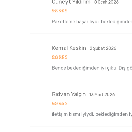
Cüneyt Yıldırım
8 Ocak 2026
5 üzerinden
Paketleme başarılıydı. beklediğimden 
5
oy aldı
Kemal Keskin
2 Şubat 2026
5 üzerinden
Bence beklediğimden iyi çıktı. Dış g
5
oy aldı
Rıdvan Yalçın
13 Mart 2026
5 üzerinden
İletişim kısmı iyiydi. beklediğimden i
5
oy aldı