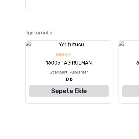
İlgili ürünler
5
16005 FAG RULMAN
üzerinden
5.00
Standart Rulmanlar
oy aldı
0
₺
Sepete Ekle