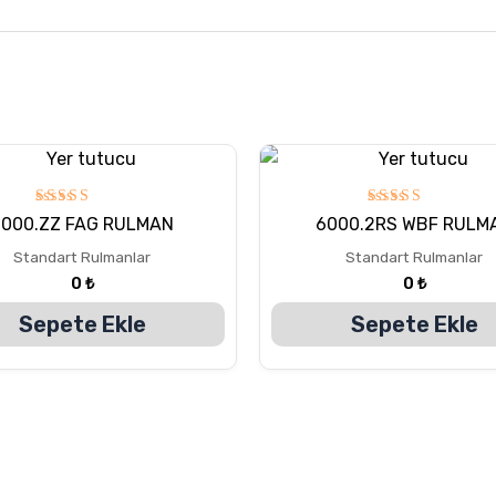
5
5
6000.ZZ FAG RULMAN
6000.2RS WBF RULM
üzerinden
üzerinden
5.00
5.00
Standart Rulmanlar
Standart Rulmanlar
oy aldı
oy aldı
0
₺
0
₺
Sepete Ekle
Sepete Ekle