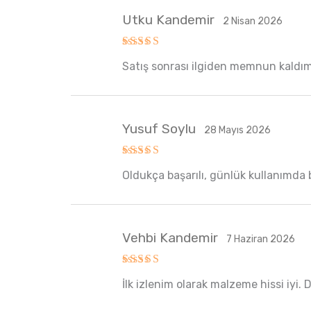
Utku Kandemir
2 Nisan 2026
5 üzerinden
Satış sonrası ilgiden memnun kaldım.
5
oy aldı
Yusuf Soylu
28 Mayıs 2026
5 üzerinden
Oldukça başarılı, günlük kullanımda b
5
oy aldı
Vehbi Kandemir
7 Haziran 2026
5 üzerinden
İlk izlenim olarak malzeme hissi iyi. 
5
oy aldı