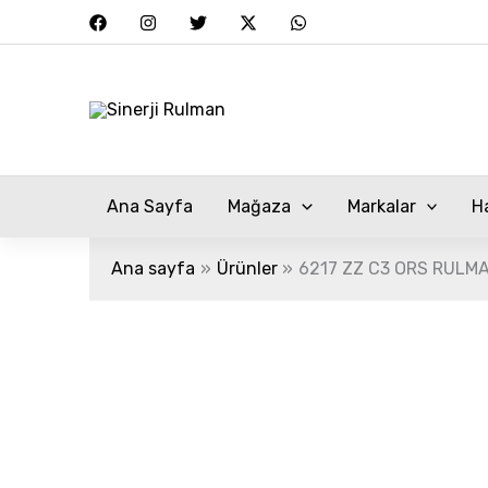
İçeriğe
atla
Ana Sayfa
Mağaza
Markalar
H
Ana sayfa
Ürünler
6217 ZZ C3 ORS RULM