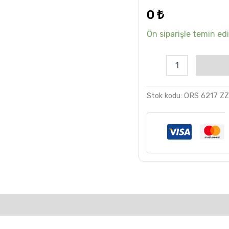
dayanarak
0
₺
5 üzerinden
5.00
puan
aldı
Ön siparişle temin edil
Stok kodu:
ORS 6217 Z