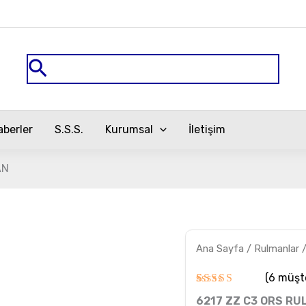
Arama
aberler
S.S.S.
Kurumsal
İletişim
AN
6217
Ana Sayfa
/
Rulmanlar
ZZ
C3
ORS
(
6
müşte
RULMAN
6
müşteri
6217 ZZ C3 ORS R
adet
puanına