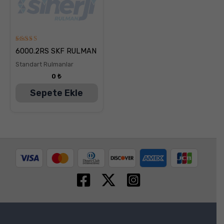
5
6000.2RS SKF RULMAN
üzerinden
5.00
Standart Rulmanlar
oy aldı
0
₺
Sepete Ekle