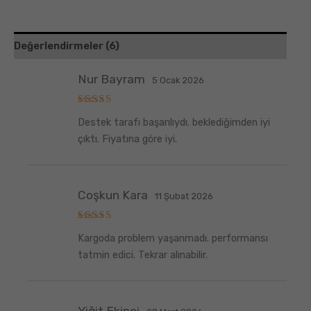
Değerlendirmeler (6)
Nur Bayram
5 Ocak 2026
5
Destek tarafı başarılıydı. beklediğimden iyi
üzerinden
5
oy aldı
çıktı. Fiyatına göre iyi.
Coşkun Kara
11 Şubat 2026
5
Kargoda problem yaşanmadı. performansı
üzerinden
5
oy aldı
tatmin edici. Tekrar alınabilir.
Yiğit Ekinci