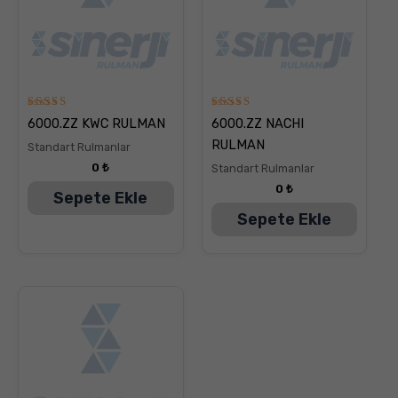
5
5
6000.ZZ KWC RULMAN
6000.ZZ NACHI
üzerinden
üzerinden
5.00
5.00
RULMAN
Standart Rulmanlar
oy aldı
oy aldı
0
₺
Standart Rulmanlar
0
₺
Sepete Ekle
Sepete Ekle