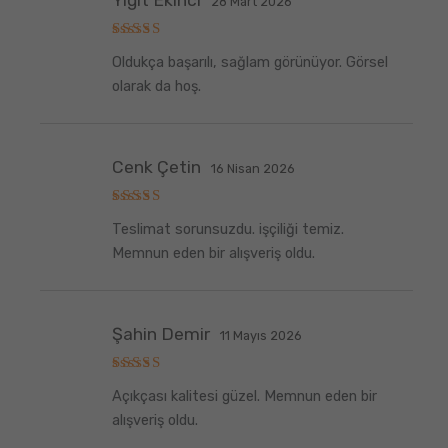
28 Mart 2026
5
Oldukça başarılı, sağlam görünüyor. Görsel
üzerinden
5
oy aldı
olarak da hoş.
Cenk Çetin
16 Nisan 2026
5
Teslimat sorunsuzdu. işçiliği temiz.
üzerinden
5
oy aldı
Memnun eden bir alışveriş oldu.
Şahin Demir
11 Mayıs 2026
5
Açıkçası kalitesi güzel. Memnun eden bir
üzerinden
5
oy aldı
alışveriş oldu.