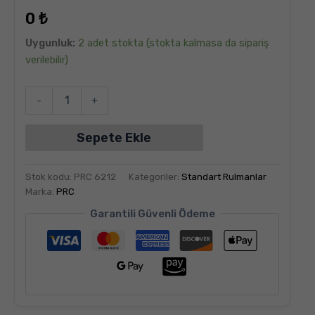
dayanarak
0
₺
5
üzerinden
5.00
puan
Uygunluk:
2 adet stokta (stokta kalmasa da sipariş
aldı
verilebilir)
-
+
Sepete Ekle
Stok kodu:
PRC 6212
Kategoriler:
Standart Rulmanlar
Marka:
PRC
Garantili Güvenli Ödeme