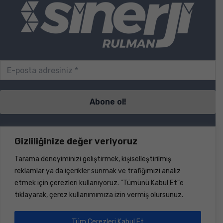
Sayfalar
Gizliliğinize değer veriyoruz
Tarama deneyiminizi geliştirmek, kişiselleştirilmiş
S.S.S.
reklamlar ya da içerikler sunmak ve trafiğimizi analiz
İletişim
etmek için çerezleri kullanıyoruz. "Tümünü Kabul Et"e
Ürünler
tıklayarak, çerez kullanımımıza izin vermiş olursunuz.
Haberler
Hakkımızda
Dökümanlar
Tüm Çerezleri Kabul Et