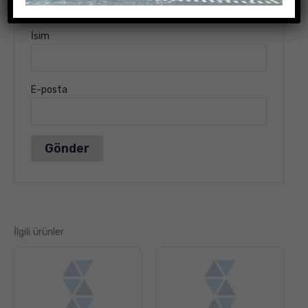
İsim
E-posta
İlgili ürünler