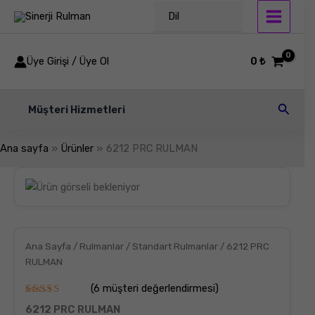
İçeriğe
Dil
atla
Üye Girişi / Üye Ol
0
₺
Arama
Müşteri Hizmetleri
Ana sayfa
Ürünler
6212 PRC RULMAN
6212
PRC
RULMAN
adet
Ana Sayfa
/
Rulmanlar
/
Standart Rulmanlar
/ 6212 PRC
RULMAN
(
6
müşteri değerlendirmesi)
6
müşteri
6212 PRC RULMAN
puanına