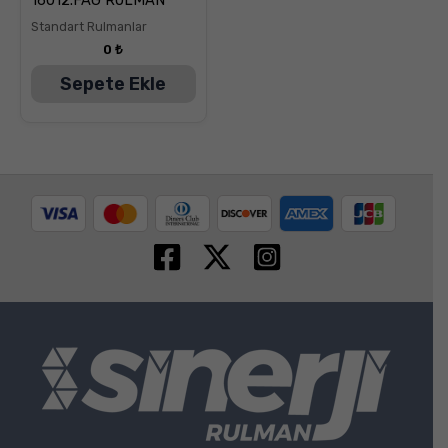
üzerinden
5.00
Standart Rulmanlar
oy aldı
0
₺
Sepete Ekle