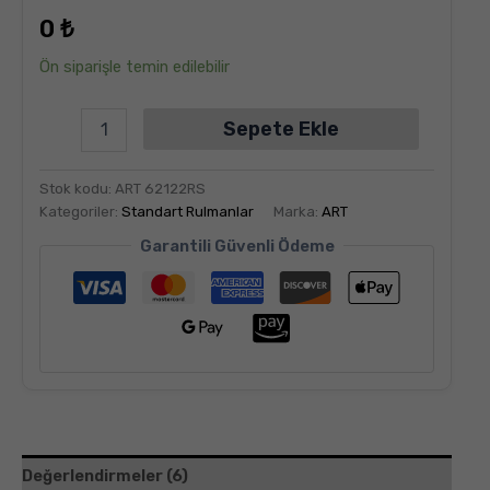
dayanarak
0
₺
5
üzerinden
5.00
puan
Ön siparişle temin edilebilir
aldı
Sepete Ekle
Stok kodu:
ART 62122RS
Kategoriler:
Standart Rulmanlar
Marka:
ART
Garantili Güvenli Ödeme
Değerlendirmeler (6)