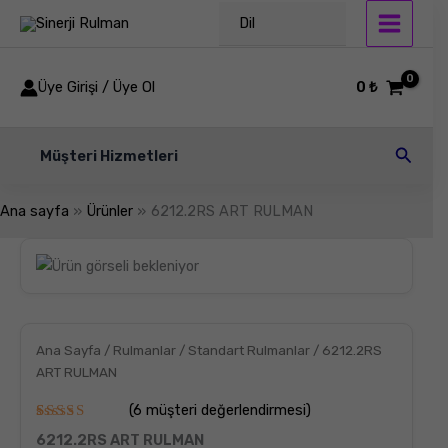
İçeriğe
Dil
atla
Üye Girişi / Üye Ol
0
₺
Arama
Müşteri Hizmetleri
Ana sayfa
Ürünler
6212.2RS ART RULMAN
6212.2RS
ART
RULMAN
adet
Ana Sayfa
/
Rulmanlar
/
Standart Rulmanlar
/ 6212.2RS
ART RULMAN
(
6
müşteri değerlendirmesi)
6
müşteri
6212.2RS ART RULMAN
puanına