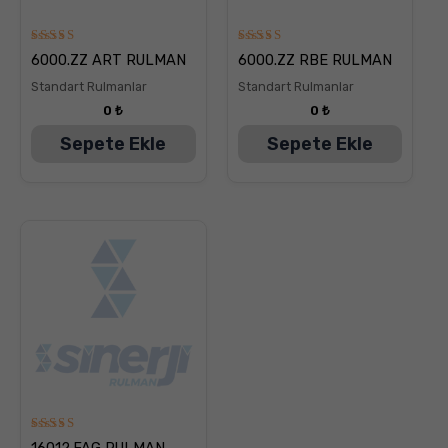
5
5
6000.ZZ ART RULMAN
6000.ZZ RBE RULMAN
üzerinden
üzerinden
5.00
5.00
Standart Rulmanlar
Standart Rulmanlar
oy aldı
oy aldı
0
₺
0
₺
Sepete Ekle
Sepete Ekle
5
16012.FAG RULMAN