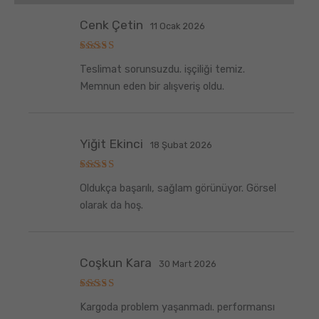
Cenk Çetin
11 Ocak 2026
5
Teslimat sorunsuzdu. işçiliği temiz.
üzerinden
5
oy aldı
Memnun eden bir alışveriş oldu.
Yiğit Ekinci
18 Şubat 2026
5
Oldukça başarılı, sağlam görünüyor. Görsel
üzerinden
5
oy aldı
olarak da hoş.
Coşkun Kara
30 Mart 2026
5
Kargoda problem yaşanmadı. performansı
üzerinden
5
oy aldı