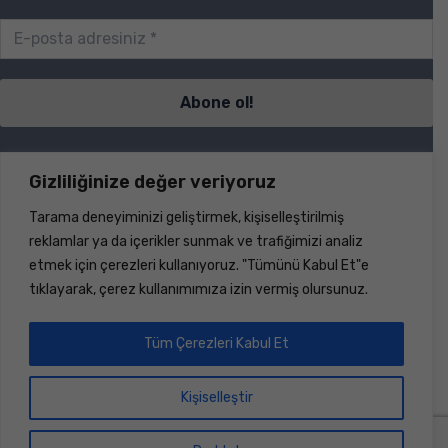
Sayfalar
Gizliliğinize değer veriyoruz
Tarama deneyiminizi geliştirmek, kişiselleştirilmiş
S.S.S.
reklamlar ya da içerikler sunmak ve trafiğimizi analiz
İletişim
etmek için çerezleri kullanıyoruz. "Tümünü Kabul Et"e
Ürünler
tıklayarak, çerez kullanımımıza izin vermiş olursunuz.
Haberler
Hakkımızda
Dökümanlar
Tüm Çerezleri Kabul Et
Hesap
Kişiselleştir
Üye Ol