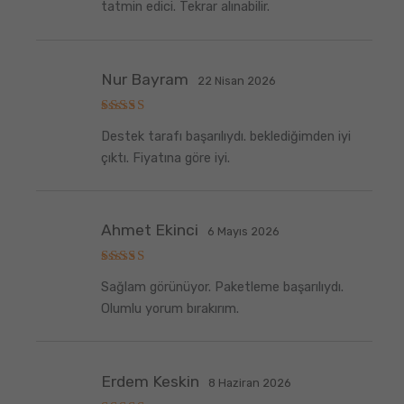
tatmin edici. Tekrar alınabilir.
Nur Bayram
22 Nisan 2026
5
Destek tarafı başarılıydı. beklediğimden iyi
üzerinden
5
oy aldı
çıktı. Fiyatına göre iyi.
Ahmet Ekinci
6 Mayıs 2026
5
Sağlam görünüyor. Paketleme başarılıydı.
üzerinden
5
oy aldı
Olumlu yorum bırakırım.
Erdem Keskin
8 Haziran 2026