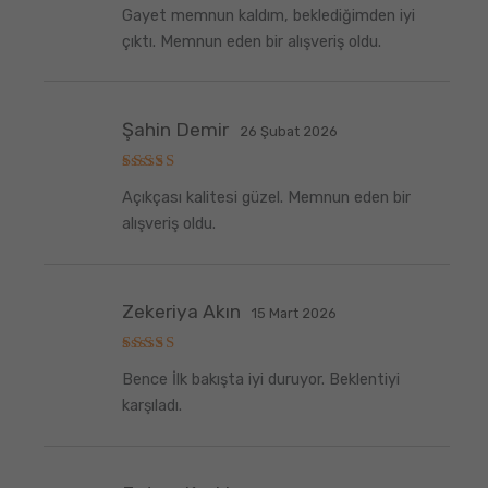
5
Gayet memnun kaldım, beklediğimden iyi
üzerinden
5
oy aldı
çıktı. Memnun eden bir alışveriş oldu.
Şahin Demir
26 Şubat 2026
5
Açıkçası kalitesi güzel. Memnun eden bir
üzerinden
5
oy aldı
alışveriş oldu.
Zekeriya Akın
15 Mart 2026
5
Bence İlk bakışta iyi duruyor. Beklentiyi
üzerinden
5
oy aldı
karşıladı.