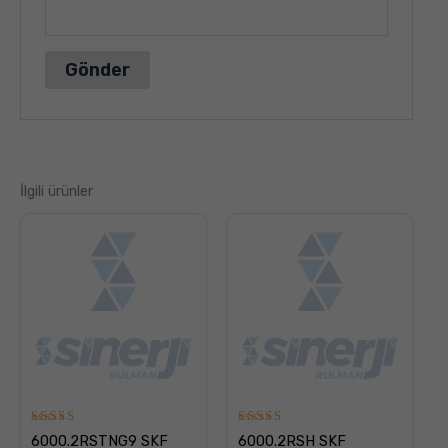
İlgili ürünler
5
5
6000.2RSTNG9 SKF
6000.2RSH SKF
üzerinden
üzerinden