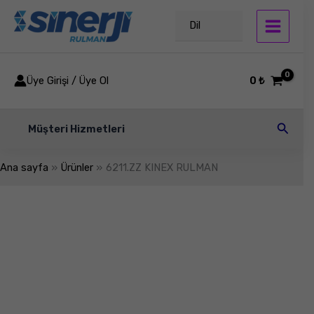
İçeriğe
atla
Dil
Üye Girişi / Üye Ol
0
₺
Arama
Müşteri Hizmetleri
Ana sayfa
Ürünler
6211.ZZ KINEX RULMAN
6211.ZZ
KINEX
RULMAN
adet