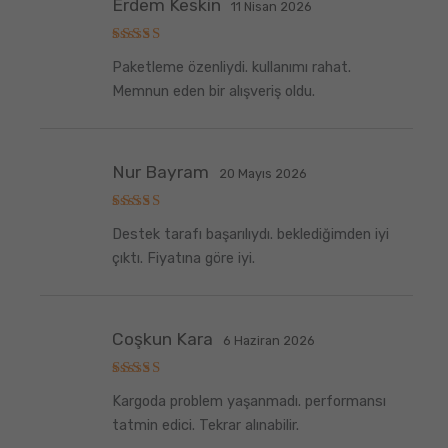
Erdem Keskin
11 Nisan 2026
5
Paketleme özenliydi. kullanımı rahat.
üzerinden
5
oy aldı
Memnun eden bir alışveriş oldu.
Nur Bayram
20 Mayıs 2026
5
Destek tarafı başarılıydı. beklediğimden iyi
üzerinden
5
oy aldı
çıktı. Fiyatına göre iyi.
Coşkun Kara
6 Haziran 2026
5
Kargoda problem yaşanmadı. performansı
üzerinden
5
oy aldı
tatmin edici. Tekrar alınabilir.