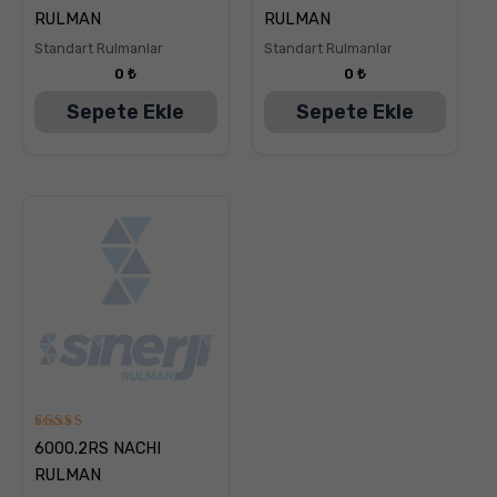
5.00
5.00
RULMAN
RULMAN
oy aldı
oy aldı
Standart Rulmanlar
Standart Rulmanlar
0
₺
0
₺
Sepete Ekle
Sepete Ekle
5
6000.2RS NACHI
üzerinden
5.00
RULMAN
oy aldı