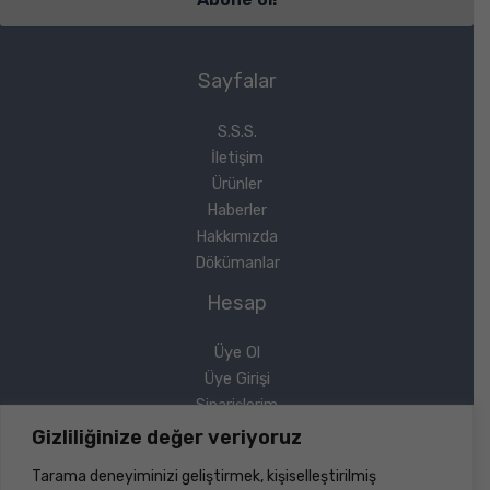
Sayfalar
S.S.S.
İletişim
Ürünler
Haberler
Hakkımızda
Dökümanlar
Hesap
Üye Ol
Üye Girişi
Siparişlerim
Sipariş Takip
Gizliliğinize değer veriyoruz
Şifremi Unuttum
Tarama deneyiminizi geliştirmek, kişiselleştirilmiş