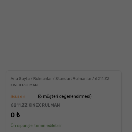
Ana Sayfa
/
Rulmanlar
/
Standart Rulmanlar
/ 6211.ZZ
KINEX RULMAN
(
6
müşteri değerlendirmesi)
6
müşteri
6211.ZZ KINEX RULMAN
puanına
dayanarak
0
₺
5
üzerinden
5.00
puan
Ön siparişle temin edilebilir
aldı