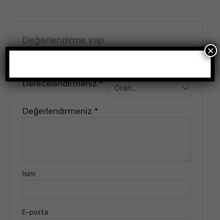
Değerlendirme yap
×
E-posta adresiniz yayınlanmayacak.
Gerekli alanlar
*
ile işaretlenmişlerdir
Derecelendirmeniz
*
Değerlendirmeniz
*
İsim
E-posta