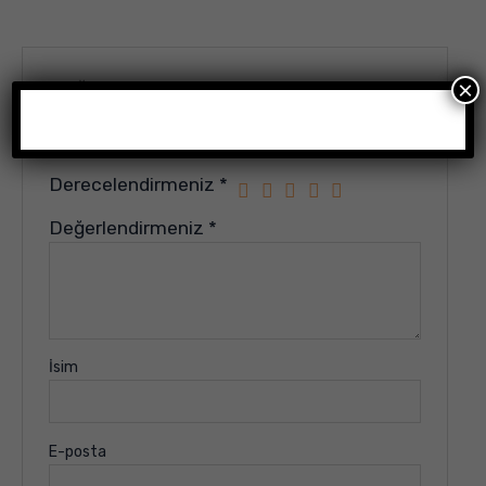
Değerlendirme yap
×
E-posta adresiniz yayınlanmayacak.
Gerekli alanlar
*
ile işaretlenmişlerdir
Derecelendirmeniz
*
Değerlendirmeniz
*
İsim
E-posta