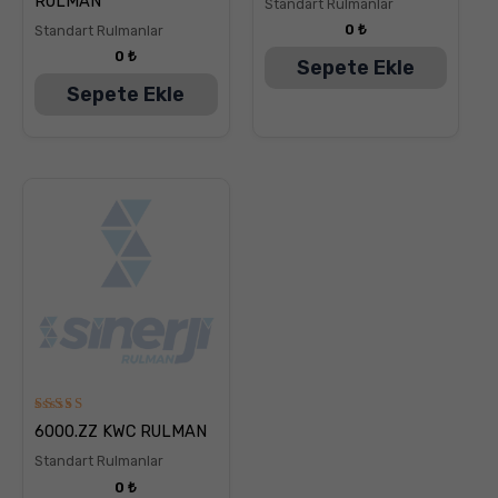
RULMAN
Standart Rulmanlar
oy aldı
oy aldı
0
₺
Standart Rulmanlar
0
₺
Sepete Ekle
Sepete Ekle
5
6000.ZZ KWC RULMAN
üzerinden
5.00
Standart Rulmanlar
oy aldı
0
₺