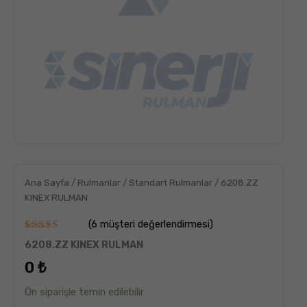
Ana Sayfa
/
Rulmanlar
/
Standart Rulmanlar
/ 6208.ZZ
KINEX RULMAN
(
6
müşteri değerlendirmesi)
6
müşteri
6208.ZZ KINEX RULMAN
puanına
dayanarak
0
₺
5
üzerinden
5.00
puan
Ön siparişle temin edilebilir
aldı