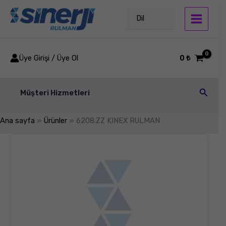
İçeriğe
atla
Dil
Üye Girişi / Üye Ol
0
₺
Arama
Müşteri Hizmetleri
Ana sayfa
Ürünler
6208.ZZ KINEX RULMAN
6208.ZZ
KINEX
RULMAN
adet