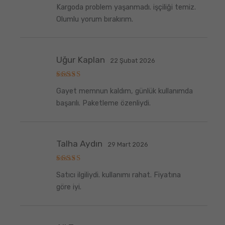
5
Kargoda problem yaşanmadı. işçiliği temiz.
üzerinden
5
oy aldı
Olumlu yorum bırakırım.
Uğur Kaplan
22 Şubat 2026
5
Gayet memnun kaldım, günlük kullanımda
üzerinden
5
oy aldı
başarılı. Paketleme özenliydi.
Talha Aydın
29 Mart 2026
5
Satıcı ilgiliydi. kullanımı rahat. Fiyatına
üzerinden
5
oy aldı
göre iyi.