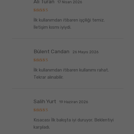
Ali Turan
17 Nisan 2026
5
İlk kullanımdan itibaren işçiliği temiz.
üzerinden
5
oy aldı
İletişim kısmı iyiydi.
Bülent Candan
26 Mayıs 2026
5
İlk kullanımdan itibaren kullanımı rahat.
üzerinden
5
oy aldı
Tekrar alınabilir.
Salih Yurt
19 Haziran 2026
5
Kısacası İlk bakışta iyi duruyor. Beklentiyi
üzerinden
5
oy aldı
karşıladı.