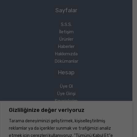
Sayfalar
S.S.S.
İletişim
Ürünler
Haberler
Hakkımızda
Dökümanlar
Hesap
Üye Ol
Üye Girişi
Siparişlerim
Sipariş Takip
Gizliliğinize değer veriyoruz
Şifremi Unuttum
Tarama deneyiminizi geliştirmek, kişiselleştirilmiş
Yasal
reklamlar ya da içerikler sunmak ve trafiğimizi analiz
etmek için çerezleri kullanıyoruz. "Tümünü Kabul Et"e