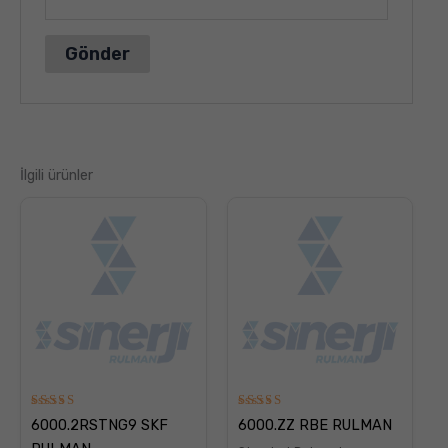
İlgili ürünler
5
5
6000.2RSTNG9 SKF
6000.ZZ RBE RULMAN
üzerinden
üzerinden
5.00
5.00