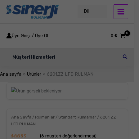
İçeriğe
atla
Dil
Üye Girişi / Üye Ol
0
₺
Arama
Müşteri Hizmetleri
Ana sayfa
Ürünler
6201.ZZ LFD RULMAN
6201.ZZ
LFD
RULMAN
adet
Ana Sayfa
/
Rulmanlar
/
Standart Rulmanlar
/ 6201.ZZ
LFD RULMAN
(
6
müşteri değerlendirmesi)