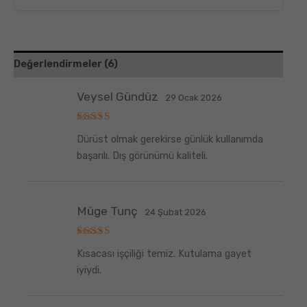
Değerlendirmeler (6)
Veysel Gündüz
29 Ocak 2026
5
Dürüst olmak gerekirse günlük kullanımda
üzerinden
5
oy aldı
başarılı. Dış görünümü kaliteli.
Müge Tunç
24 Şubat 2026
5
Kısacası işçiliği temiz. Kutulama gayet
üzerinden
5
oy aldı
iyiydi.