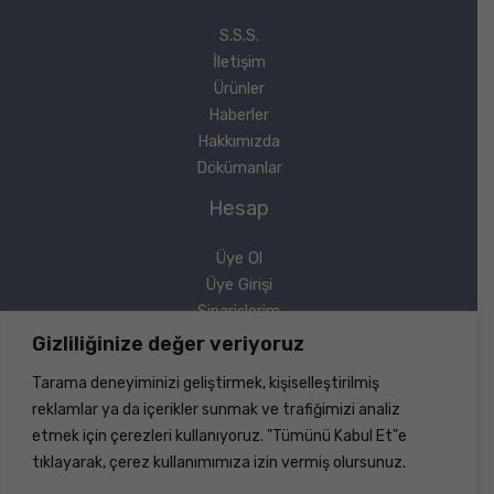
S.S.S.
İletişim
Ürünler
Haberler
Hakkımızda
Dökümanlar
Hesap
Üye Ol
Üye Girişi
Siparişlerim
Sipariş Takip
Gizliliğinize değer veriyoruz
Şifremi Unuttum
Tarama deneyiminizi geliştirmek, kişiselleştirilmiş
Yasal
reklamlar ya da içerikler sunmak ve trafiğimizi analiz
etmek için çerezleri kullanıyoruz. "Tümünü Kabul Et"e
Gizlilik Politikası
tıklayarak, çerez kullanımımıza izin vermiş olursunuz.
Geri Ödeme ve İade