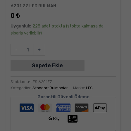
6
müşteri
6201.ZZ LFD RULMAN
puanına
dayanarak
0
₺
5
üzerinden
5.00
puan
Uygunluk:
228 adet stokta (stokta kalmasa da
aldı
sipariş verilebilir)
-
+
Sepete Ekle
Stok kodu:
LFS 6201ZZ
Kategoriler:
Standart Rulmanlar
Marka:
LFS
Garantili Güvenli Ödeme