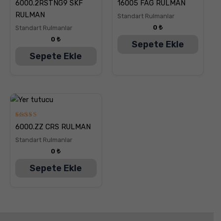
6000.2RSTNG9 SKF
16005 FAG RULMAN
üzerinden
üzerinden
5.00
5.00
RULMAN
Standart Rulmanlar
oy aldı
oy aldı
0
₺
Standart Rulmanlar
0
₺
Sepete Ekle
Sepete Ekle
5
6000.ZZ CRS RULMAN
üzerinden
5.00
Standart Rulmanlar
oy aldı
0
₺
Sepete Ekle