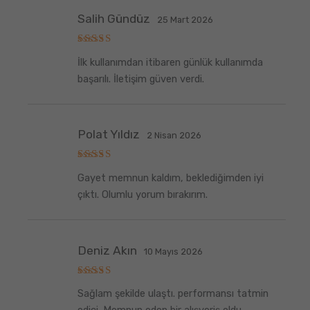
Salih Gündüz
25 Mart 2026
5
İlk kullanımdan itibaren günlük kullanımda
üzerinden
5
oy aldı
başarılı. İletişim güven verdi.
Polat Yıldız
2 Nisan 2026
5
Gayet memnun kaldım, beklediğimden iyi
üzerinden
5
oy aldı
çıktı. Olumlu yorum bırakırım.
Deniz Akın
10 Mayıs 2026
5
Sağlam şekilde ulaştı. performansı tatmin
üzerinden
5
oy aldı
edici. Memnun eden bir alışveriş oldu.