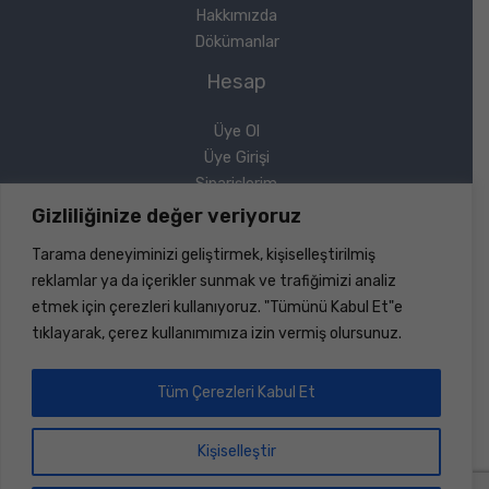
Hakkımızda
Dökümanlar
Hesap
Üye Ol
Üye Girişi
Siparişlerim
Sipariş Takip
Gizliliğinize değer veriyoruz
Şifremi Unuttum
Tarama deneyiminizi geliştirmek, kişiselleştirilmiş
Yasal
reklamlar ya da içerikler sunmak ve trafiğimizi analiz
etmek için çerezleri kullanıyoruz. "Tümünü Kabul Et"e
Gizlilik Politikası
tıklayarak, çerez kullanımımıza izin vermiş olursunuz.
Geri Ödeme ve İade
Mesafeli Satış Sözleşmesi
Tüm Çerezleri Kabul Et
Kişiselleştir
Copyright © 2026 Sinerji Rulman | Her Hakkı Saklıdır |