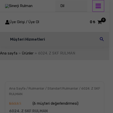
İçeriğe
Dil
atla
Üye Girişi / Üye Ol
0
₺
Arama
Müşteri Hizmetleri
Ana sayfa
Ürünler
6024. Z SKF RULMAN
6024.
Z
SKF
RULMAN
adet
Ana Sayfa
/
Rulmanlar
/
Standart Rulmanlar
/ 6024. Z SKF
RULMAN
(
6
müşteri değerlendirmesi)
6
müşteri
6024. Z SKF RULMAN
puanına