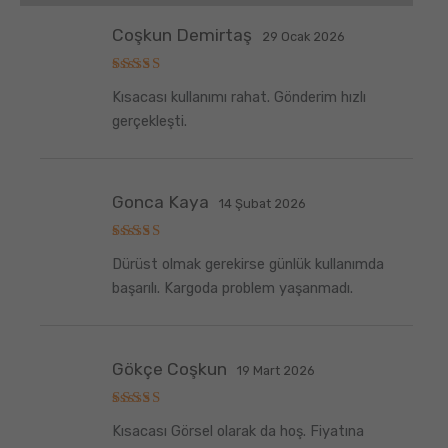
Coşkun Demirtaş
29 Ocak 2026
5
Kısacası kullanımı rahat. Gönderim hızlı
üzerinden
5
oy aldı
gerçekleşti.
Gonca Kaya
14 Şubat 2026
5
Dürüst olmak gerekirse günlük kullanımda
üzerinden
5
oy aldı
başarılı. Kargoda problem yaşanmadı.
Gökçe Coşkun
19 Mart 2026
5
Kısacası Görsel olarak da hoş. Fiyatına
üzerinden
5
oy aldı