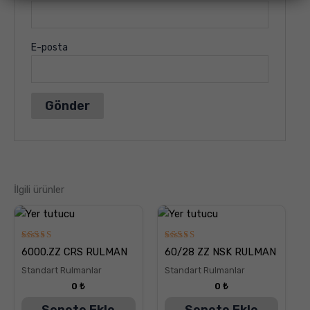
E-posta
İlgili ürünler
5
5
6000.ZZ CRS RULMAN
60/28 ZZ NSK RULMAN
üzerinden
üzerinden
5.00
5.00
Standart Rulmanlar
Standart Rulmanlar
oy aldı
oy aldı
0
₺
0
₺
Sepete Ekle
Sepete Ekle