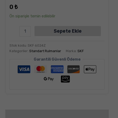
dayanarak
0
₺
5
üzerinden
5.00
puan
Ön siparişle temin edilebilir
aldı
Sepete Ekle
Stok kodu:
SKF 6024Z
Kategoriler:
Standart Rulmanlar
Marka:
SKF
Garantili Güvenli Ödeme
Değerlendirmeler (6)