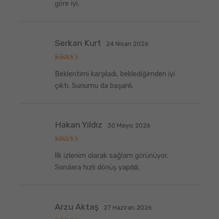
göre iyi.
Serkan Kurt
24 Nisan 2026
5
Beklentimi karşıladı, beklediğimden iyi
üzerinden
5
oy aldı
çıktı. Sunumu da başarılı.
Hakan Yıldız
30 Mayıs 2026
5
İlk izlenim olarak sağlam görünüyor.
üzerinden
5
oy aldı
Sorulara hızlı dönüş yapıldı.
Arzu Aktaş
27 Haziran 2026