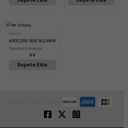
5
6000.2RS NSK RULMAN
üzerinden
5.00
Standart Rulmanlar
oy aldı
0
₺
Sepete Ekle