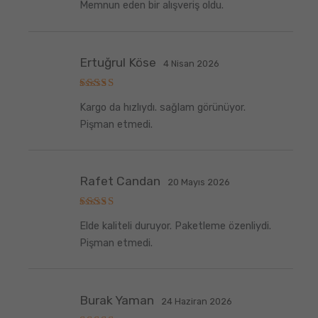
Memnun eden bir alışveriş oldu.
Ertuğrul Köse
4 Nisan 2026
5
Kargo da hızlıydı. sağlam görünüyor.
üzerinden
5
oy aldı
Pişman etmedi.
Rafet Candan
20 Mayıs 2026
5
Elde kaliteli duruyor. Paketleme özenliydi.
üzerinden
5
oy aldı
Pişman etmedi.
Burak Yaman
24 Haziran 2026