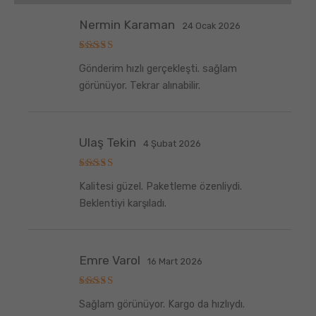
Nermin Karaman
24 Ocak 2026
5
Gönderim hızlı gerçekleşti. sağlam
üzerinden
5
oy aldı
görünüyor. Tekrar alınabilir.
Ulaş Tekin
4 Şubat 2026
5
Kalitesi güzel. Paketleme özenliydi.
üzerinden
5
oy aldı
Beklentiyi karşıladı.
Emre Varol
16 Mart 2026
5
Sağlam görünüyor. Kargo da hızlıydı.
üzerinden
5
oy aldı