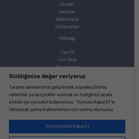
Ürünler
Haberler
Hakkımızda
Dökümanlar
Hesap
Üye Ol
Üye Girişi
Siparişlerim
Sipariş Takip
Gizliliğinize değer veriyoruz
Şifremi Unuttum
Tarama deneyiminizi geliştirmek, kişiselleştirilmiş
Yasal
reklamlar ya da içerikler sunmak ve trafiğimizi analiz
etmek için çerezleri kullanıyoruz. "Tümünü Kabul Et"e
Gizlilik Politikası
tıklayarak, çerez kullanımımıza izin vermiş olursunuz.
Geri Ödeme ve İade
Mesafeli Satış Sözleşmesi
Tüm Çerezleri Kabul Et