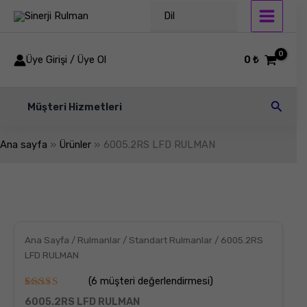
İçeriğe
Dil
atla
Üye Girişi / Üye Ol
0
₺
Arama
Müşteri Hizmetleri
Ana sayfa
Ürünler
6005.2RS LFD RULMAN
6005.2RS
LFD
RULMAN
adet
Ana Sayfa
/
Rulmanlar
/
Standart Rulmanlar
/ 6005.2RS
LFD RULMAN
(
6
müşteri değerlendirmesi)
6
müşteri
6005.2RS LFD RULMAN
puanına