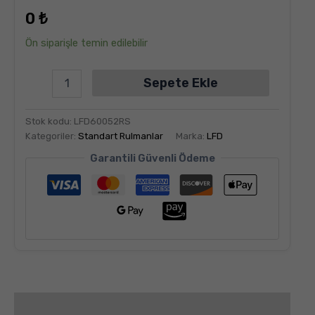
dayanarak
0
₺
5
üzerinden
5.00
puan
Ön siparişle temin edilebilir
aldı
Sepete Ekle
Stok kodu:
LFD60052RS
Kategoriler:
Standart Rulmanlar
Marka:
LFD
Garantili Güvenli Ödeme
Değerlendirmeler (6)