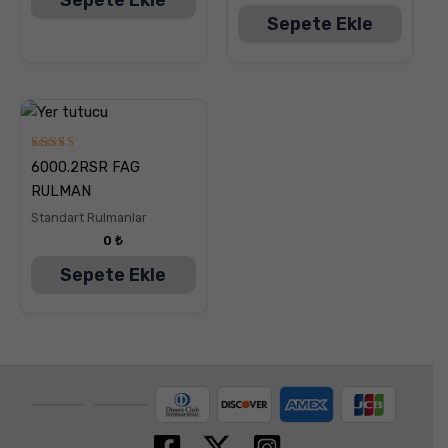
Sepete Ekle
5
6000.2RSR FAG
üzerinden
5.00
RULMAN
oy aldı
Standart Rulmanlar
0
₺
Sepete Ekle