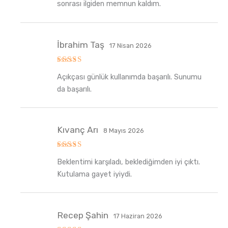
sonrası ilgiden memnun kaldım.
İbrahim Taş
17 Nisan 2026
5
Açıkçası günlük kullanımda başarılı. Sunumu
üzerinden
5
oy aldı
da başarılı.
Kıvanç Arı
8 Mayıs 2026
5
Beklentimi karşıladı, beklediğimden iyi çıktı.
üzerinden
5
oy aldı
Kutulama gayet iyiydi.
Recep Şahin
17 Haziran 2026