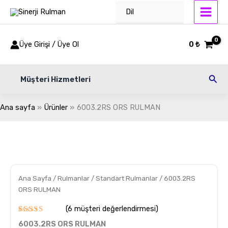
İçeriğe
Dil
atla
Üye Girişi / Üye Ol
0
₺
Ara
Müşteri Hizmetleri
Ana sayfa
Ürünler
6003.2RS ORS RULMAN
6003.2RS
ORS
RULMAN
adet
Ana Sayfa
/
Rulmanlar
/
Standart Rulmanlar
/ 6003.2RS
ORS RULMAN
(
6
müşteri değerlendirmesi)
6
müşteri
6003.2RS ORS RULMAN
puanına