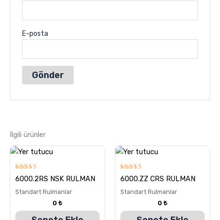
E-posta
İlgili ürünler
5
5
6000.2RS NSK RULMAN
6000.ZZ CRS RULMAN
üzerinden
üzerinden
5.00
5.00
Standart Rulmanlar
Standart Rulmanlar
oy aldı
oy aldı
0
₺
0
₺
Sepete Ekle
Sepete Ekle