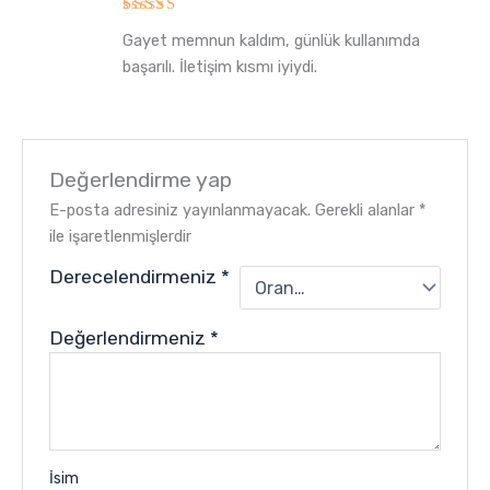
5
Gayet memnun kaldım, günlük kullanımda
üzerinden
5
oy aldı
başarılı. İletişim kısmı iyiydi.
Değerlendirme yap
E-posta adresiniz yayınlanmayacak.
Gerekli alanlar
*
ile işaretlenmişlerdir
Derecelendirmeniz
*
Değerlendirmeniz
*
İsim