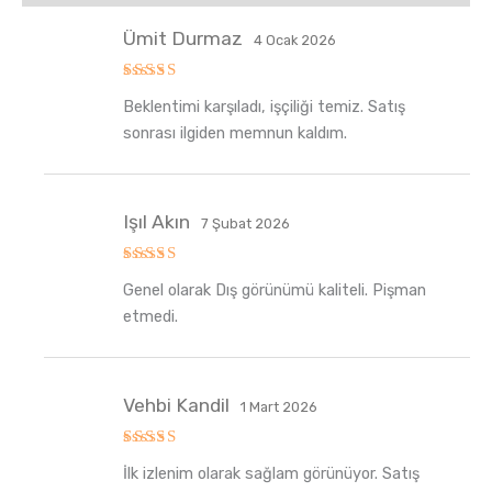
Ümit Durmaz
4 Ocak 2026
5
Beklentimi karşıladı, işçiliği temiz. Satış
üzerinden
5
oy aldı
sonrası ilgiden memnun kaldım.
Işıl Akın
7 Şubat 2026
5
Genel olarak Dış görünümü kaliteli. Pişman
üzerinden
5
oy aldı
etmedi.
Vehbi Kandil
1 Mart 2026
5
İlk izlenim olarak sağlam görünüyor. Satış
üzerinden
5
oy aldı