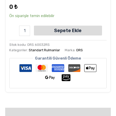
dayanarak
0
₺
5
üzerinden
5.00
puan
Ön siparişle temin edilebilir
aldı
Sepete Ekle
Stok kodu:
ORS 60032RS
Kategoriler:
Standart Rulmanlar
Marka:
ORS
Garantili Güvenli Ödeme
Değerlendirmeler (6)