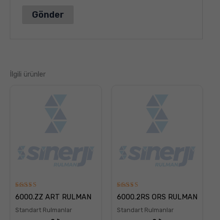
İlgili ürünler
5
5
6000.ZZ ART RULMAN
6000.2RS ORS RULMAN
üzerinden
üzerinden
5.00
5.00
Standart Rulmanlar
Standart Rulmanlar
oy aldı
oy aldı