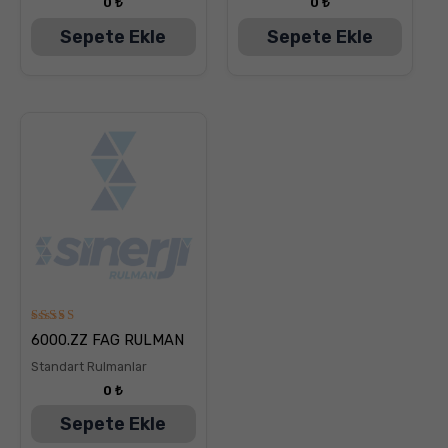
0
₺
0
₺
Sepete Ekle
Sepete Ekle
5
6000.ZZ FAG RULMAN
üzerinden
5.00
Standart Rulmanlar
oy aldı
0
₺
Sepete Ekle