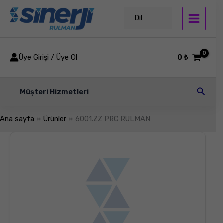
İçeriğe
atla
Dil
Üye Girişi / Üye Ol
0
₺
Arama
Müşteri Hizmetleri
Ana sayfa
Ürünler
6001.ZZ PRC RULMAN
6001.ZZ
PRC
RULMAN
adet