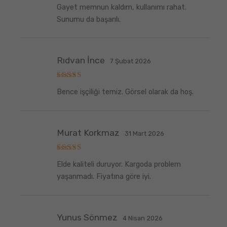
5
Gayet memnun kaldım, kullanımı rahat.
üzerinden
5
oy aldı
Sunumu da başarılı.
Rıdvan İnce
7 Şubat 2026
5
Bence işçiliği temiz. Görsel olarak da hoş.
üzerinden
5
oy aldı
Murat Korkmaz
31 Mart 2026
5
Elde kaliteli duruyor. Kargoda problem
üzerinden
5
oy aldı
yaşanmadı. Fiyatına göre iyi.
Yunus Sönmez
4 Nisan 2026