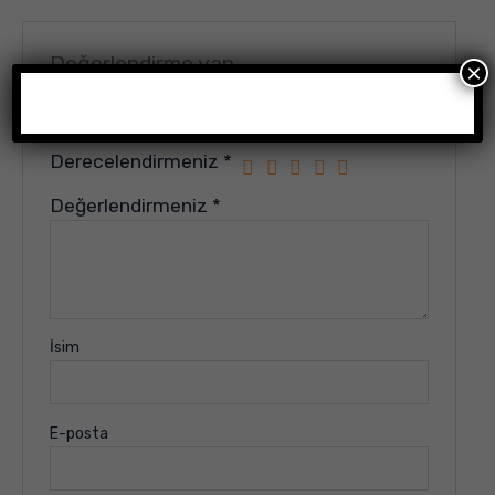
Değerlendirme yap
×
E-posta adresiniz yayınlanmayacak.
Gerekli alanlar
*
ile işaretlenmişlerdir
Derecelendirmeniz
*
Değerlendirmeniz
*
İsim
E-posta