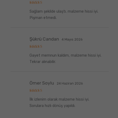
5
Sağlam şekilde ulaştı. malzeme hissi iyi.
üzerinden
5
oy aldı
Pişman etmedi.
Şükrü Candan
4 Mayıs 2026
5
Gayet memnun kaldım, malzeme hissi iyi.
üzerinden
5
oy aldı
Tekrar alınabilir.
Ömer Soylu
24 Haziran 2026
5
İlk izlenim olarak malzeme hissi iyi.
üzerinden
5
oy aldı
Sorulara hızlı dönüş yapıldı.