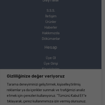
S.S.S.
İletişim
Ürünler
Haberler
Hakkımızda
Dökümanlar
Hesap
Üye Ol
Üye Girişi
Siparişlerim
Sipariş Takip
Gizliliğinize değer veriyoruz
Şifremi Unuttum
Tarama deneyiminizi geliştirmek, kişiselleştirilmiş
Yasal
reklamlar ya da içerikler sunmak ve trafiğimizi analiz
etmek için çerezleri kullanıyoruz. "Tümünü Kabul Et"e
Gizlilik Politikası
tıklayarak, çerez kullanımımıza izin vermiş olursunuz.