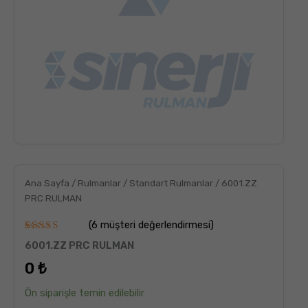
Ana Sayfa
/
Rulmanlar
/
Standart Rulmanlar
/ 6001.ZZ
PRC RULMAN
(
6
müşteri değerlendirmesi)
6
müşteri
6001.ZZ PRC RULMAN
puanına
dayanarak
0
₺
5
üzerinden
5.00
puan
Ön siparişle temin edilebilir
aldı