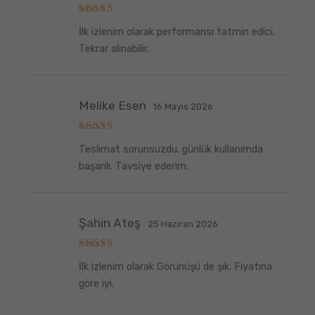
5
İlk izlenim olarak performansı tatmin edici.
üzerinden
5
oy aldı
Tekrar alınabilir.
Melike Esen
16 Mayıs 2026
5
Teslimat sorunsuzdu. günlük kullanımda
üzerinden
5
oy aldı
başarılı. Tavsiye ederim.
Şahin Ateş
25 Haziran 2026
5
İlk izlenim olarak Görünüşü de şık. Fiyatına
üzerinden
5
oy aldı
göre iyi.