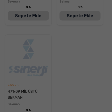
Sekman
Sekman
0
₺
0
₺
Sepete Ekle
Sepete Ekle
5
471/09 MİL ÜSTÜ
üzerinden
5.00
SEKMAN
oy aldı
Sekman
0
₺