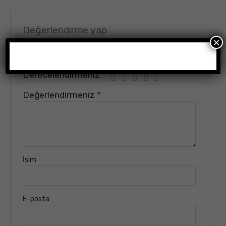
Değerlendirme yap
×
E-posta adresiniz yayınlanmayacak.
Gerekli alanlar
*
ile işaretlenmişlerdir
Derecelendirmeniz
*
Değerlendirmeniz
*
İsim
E-posta