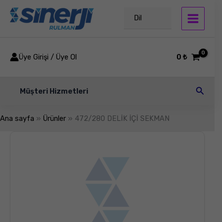
İçeriğe
atla
Dil
Üye Girişi / Üye Ol
0
₺
Arama
Müşteri Hizmetleri
Ana sayfa
Ürünler
472/280 DELİK İÇİ SEKMAN
472/280
DELİK
İÇİ
SEKMAN
adet