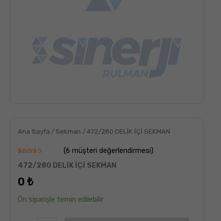
Ana Sayfa
/
Sekman
/ 472/280 DELİK İÇİ SEKMAN
(
6
müşteri değerlendirmesi)
6
müşteri
472/280 DELİK İÇİ SEKMAN
puanına
dayanarak
0
₺
5
üzerinden
5.00
puan
Ön siparişle temin edilebilir
aldı