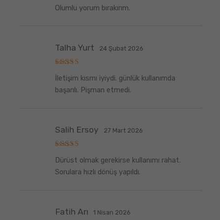
5
oy aldı
Olumlu yorum bırakırım.
Talha Yurt
24 Şubat 2026
5
İletişim kısmı iyiydi. günlük kullanımda
üzerinden
5
oy aldı
başarılı. Pişman etmedi.
Salih Ersoy
27 Mart 2026
5
Dürüst olmak gerekirse kullanımı rahat.
üzerinden
5
oy aldı
Sorulara hızlı dönüş yapıldı.
Fatih Arı
1 Nisan 2026