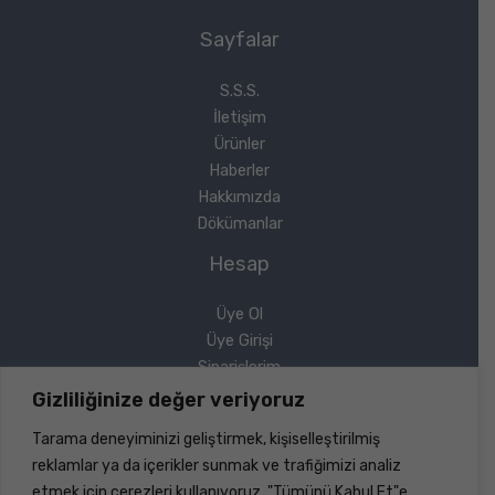
Sayfalar
S.S.S.
İletişim
Ürünler
Haberler
Hakkımızda
Dökümanlar
Hesap
Üye Ol
Üye Girişi
Siparişlerim
Sipariş Takip
Gizliliğinize değer veriyoruz
Şifremi Unuttum
Tarama deneyiminizi geliştirmek, kişiselleştirilmiş
Yasal
reklamlar ya da içerikler sunmak ve trafiğimizi analiz
etmek için çerezleri kullanıyoruz. "Tümünü Kabul Et"e