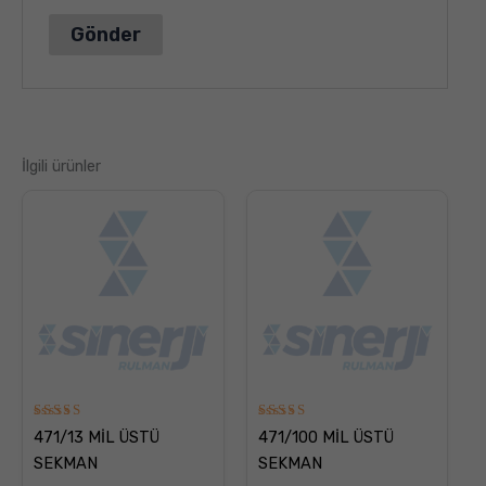
İlgili ürünler
5
5
471/13 MİL ÜSTÜ
471/100 MİL ÜSTÜ
üzerinden
üzerinden
5.00
5.00
SEKMAN
SEKMAN
oy aldı
oy aldı