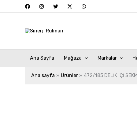
İçeriğe
atla
Ana Sayfa
Mağaza
Markalar
H
Ana sayfa
Ürünler
472/185 DELİK İÇİ SEK