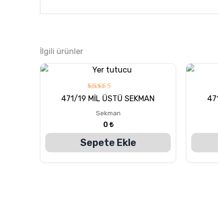
İlgili ürünler
5
471/19 MİL ÜSTÜ SEKMAN
47
üzerinden
5.00
Sekman
oy aldı
0
₺
Sepete Ekle