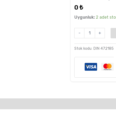
dayanarak
0
₺
5 üzerinden
5.00
puan
aldı
Uygunluk:
2 adet stok
-
+
Stok kodu:
DIN 472185