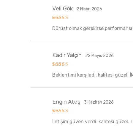
Veli Gök
2 Nisan 2026
5 üzerinden
Dürüst olmak gerekirse performansı ta
5
oy aldı
Kadir Yalçın
22 Mayıs 2026
5 üzerinden
Beklentimi karşıladı, kalitesi güzel. 
5
oy aldı
Engin Ateş
3 Haziran 2026
5 üzerinden
İletişim güven verdi. kalitesi güzel.
5
oy aldı