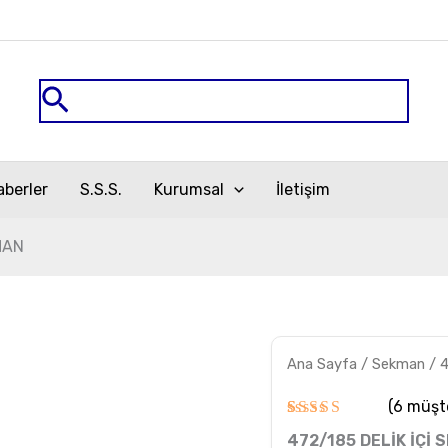
Arama
aberler
S.S.S.
Kurumsal
İletişim
MAN
472/185
Ana Sayfa
/
Sekman
/ 
DELİK
İÇİ
SEKMAN
(
6
müşte
adet
6
müşteri
472/185 DELİK İÇİ 
puanına