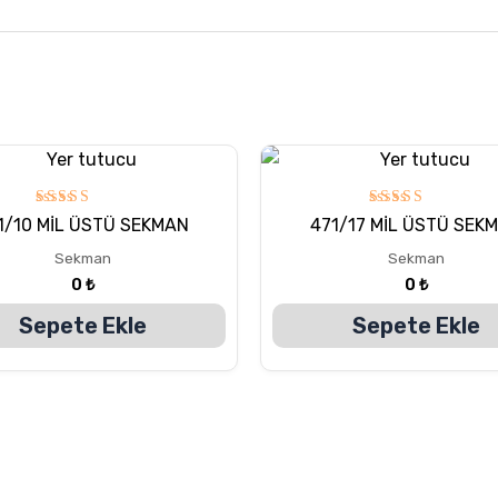
5
5
1/10 MİL ÜSTÜ SEKMAN
471/17 MİL ÜSTÜ SEK
üzerinden
üzerinden
5.00
5.00
Sekman
Sekman
oy aldı
oy aldı
0
₺
0
₺
Sepete Ekle
Sepete Ekle