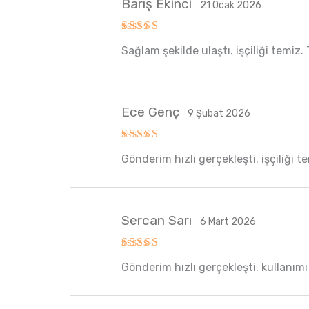
Barış Ekinci
21 Ocak 2026
5 üzerinden
Sağlam şekilde ulaştı. işçiliği temiz.
5
oy aldı
Ece Genç
9 Şubat 2026
5 üzerinden
Gönderim hızlı gerçekleşti. işçiliği 
5
oy aldı
Sercan Sarı
6 Mart 2026
5 üzerinden
Gönderim hızlı gerçekleşti. kullanım
5
oy aldı