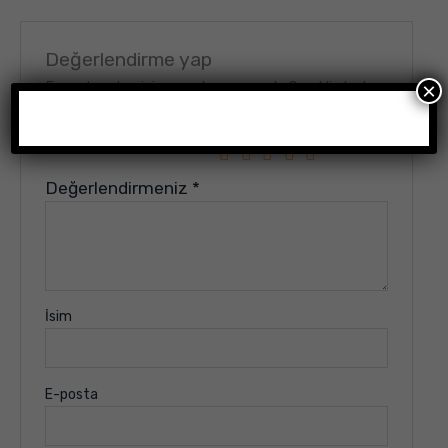
Değerlendirme yap
×
E-posta adresiniz yayınlanmayacak.
Gerekli alanlar
*
ile işaretlenmişlerdir
Derecelendirmeniz
*
Değerlendirmeniz
*
İsim
E-posta