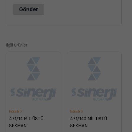
İlgili ürünler
5
5
471/14 MİL ÜSTÜ
471/140 MİL ÜSTÜ
üzerinden
üzerinden
5.00
5.00
SEKMAN
SEKMAN
oy aldı
oy aldı