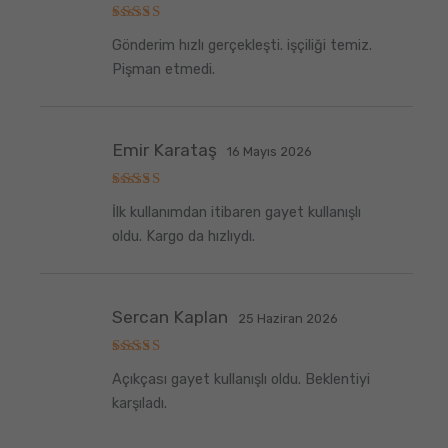
5
Gönderim hızlı gerçekleşti. işçiliği temiz.
üzerinden
5
oy aldı
Pişman etmedi.
Emir Karataş
16 Mayıs 2026
5
İlk kullanımdan itibaren gayet kullanışlı
üzerinden
5
oy aldı
oldu. Kargo da hızlıydı.
Sercan Kaplan
25 Haziran 2026
5
Açıkçası gayet kullanışlı oldu. Beklentiyi
üzerinden
5
oy aldı
karşıladı.