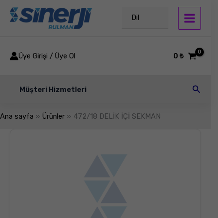
İçeriğe
atla
Dil
Üye Girişi / Üye Ol
0
₺
Arama
Müşteri Hizmetleri
Ana sayfa
Ürünler
472/18 DELİK İÇİ SEKMAN
472/18
DELİK
İÇİ
SEKMAN
adet