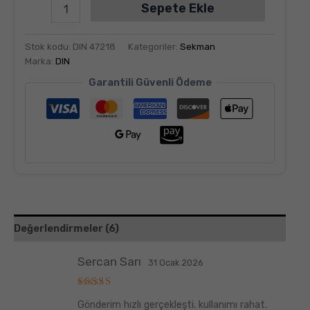
Sepete Ekle
Stok kodu:
DIN 47218
Kategoriler:
Sekman
Marka:
DIN
Garantili Güvenli Ödeme
Değerlendirmeler (6)
Sercan Sarı
31 Ocak 2026
5
Gönderim hızlı gerçekleşti. kullanımı rahat.
üzerinden