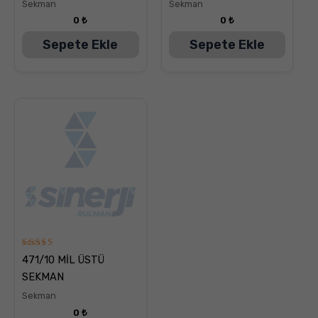
Sekman
Sekman
0
₺
0
₺
Sepete Ekle
Sepete Ekle
5
471/10 MİL ÜSTÜ
üzerinden
5.00
SEKMAN
oy aldı
Sekman
0
₺