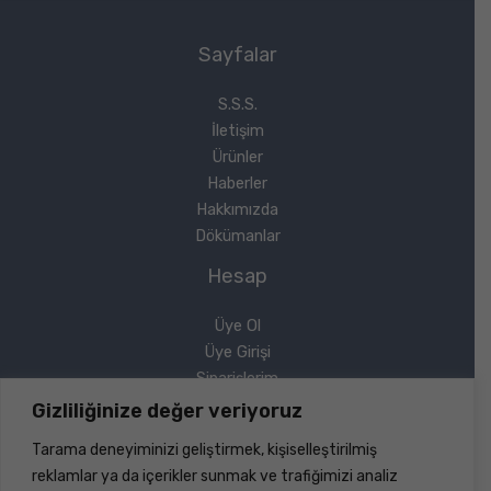
Sayfalar
S.S.S.
İletişim
Ürünler
Haberler
Hakkımızda
Dökümanlar
Hesap
Üye Ol
Üye Girişi
Siparişlerim
Sipariş Takip
Gizliliğinize değer veriyoruz
Şifremi Unuttum
Tarama deneyiminizi geliştirmek, kişiselleştirilmiş
Yasal
reklamlar ya da içerikler sunmak ve trafiğimizi analiz