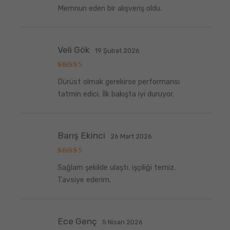
5
oy aldı
Memnun eden bir alışveriş oldu.
Veli Gök
19 Şubat 2026
5
Dürüst olmak gerekirse performansı
üzerinden
5
oy aldı
tatmin edici. İlk bakışta iyi duruyor.
Barış Ekinci
26 Mart 2026
5
Sağlam şekilde ulaştı. işçiliği temiz.
üzerinden
5
oy aldı
Tavsiye ederim.
Ece Genç
5 Nisan 2026