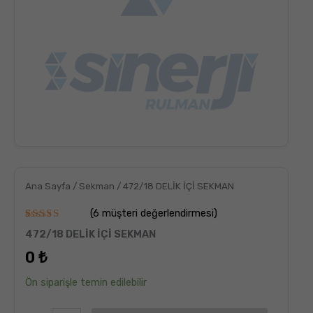
Ana Sayfa
/
Sekman
/ 472/18 DELİK İÇİ SEKMAN
(
6
müşteri değerlendirmesi)
6
müşteri
472/18 DELİK İÇİ SEKMAN
puanına
dayanarak
0
₺
5
üzerinden
5.00
puan
Ön siparişle temin edilebilir
aldı