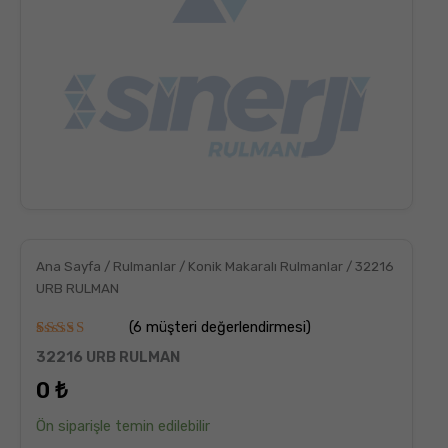
Ana Sayfa
/
Rulmanlar
/
Konik Makaralı Rulmanlar
/ 32216
URB RULMAN
(
6
müşteri değerlendirmesi)
6
müşteri
32216 URB RULMAN
puanına
dayanarak
0
₺
5
üzerinden
5.00
puan
Ön siparişle temin edilebilir
aldı