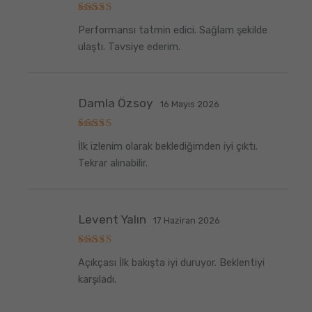
5
Performansı tatmin edici. Sağlam şekilde
üzerinden
5
oy aldı
ulaştı. Tavsiye ederim.
Damla Özsoy
16 Mayıs 2026
5
İlk izlenim olarak beklediğimden iyi çıktı.
üzerinden
5
oy aldı
Tekrar alınabilir.
Levent Yalın
17 Haziran 2026
5
Açıkçası İlk bakışta iyi duruyor. Beklentiyi
üzerinden
5
oy aldı
karşıladı.