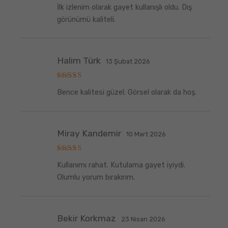
5
İlk izlenim olarak gayet kullanışlı oldu. Dış
üzerinden
5
oy aldı
görünümü kaliteli.
Halim Türk
13 Şubat 2026
5
Bence kalitesi güzel. Görsel olarak da hoş.
üzerinden
5
oy aldı
Miray Kandemir
10 Mart 2026
5
Kullanımı rahat. Kutulama gayet iyiydi.
üzerinden
5
oy aldı
Olumlu yorum bırakırım.
Bekir Korkmaz
23 Nisan 2026