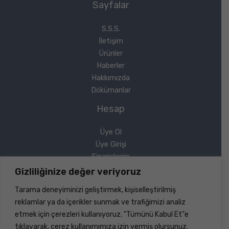
Sayfalar
S.S.S.
İletişim
Ürünler
Haberler
Hakkımızda
Dökümanlar
Hesap
Üye Ol
Üye Girişi
Siparişlerim
Sipariş Takip
Gizliliğinize değer veriyoruz
Şifremi Unuttum
Tarama deneyiminizi geliştirmek, kişiselleştirilmiş
Yasal
reklamlar ya da içerikler sunmak ve trafiğimizi analiz
etmek için çerezleri kullanıyoruz. "Tümünü Kabul Et"e
Gizlilik Politikası
tıklayarak, çerez kullanımımıza izin vermiş olursunuz.