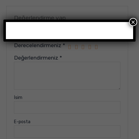
Değerlendirme yap
×
E-posta adresiniz yayınlanmayacak.
Gerekli alanlar
*
ile işaretlenmişlerdir
Derecelendirmeniz
*
Değerlendirmeniz
*
İsim
E-posta