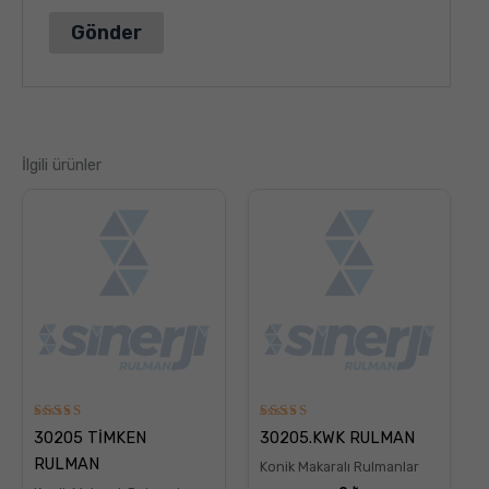
İlgili ürünler
5
5
30205 TİMKEN
30205.KWK RULMAN
üzerinden
üzerinden
5.00
5.00
RULMAN
Konik Makaralı Rulmanlar
oy aldı
oy aldı