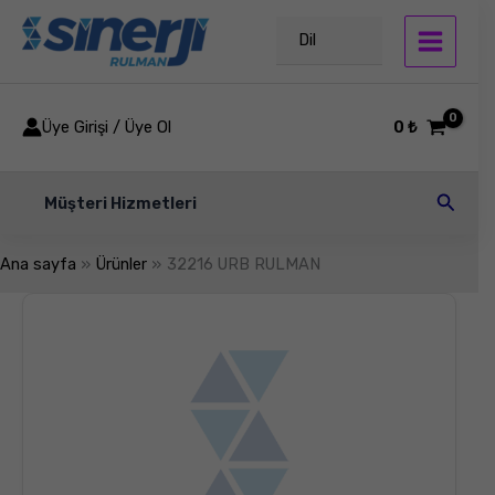
İçeriğe
atla
Dil
Üye Girişi / Üye Ol
0
₺
Arama
Müşteri Hizmetleri
Ana sayfa
Ürünler
32216 URB RULMAN
32216
URB
RULMAN
adet