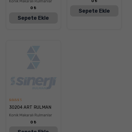
0
₺
Konik Makaralı Rulmanlar
0
₺
Sepete Ekle
Sepete Ekle
5
30204 ART RULMAN
üzerinden
5.00
Konik Makaralı Rulmanlar
oy aldı
0
₺