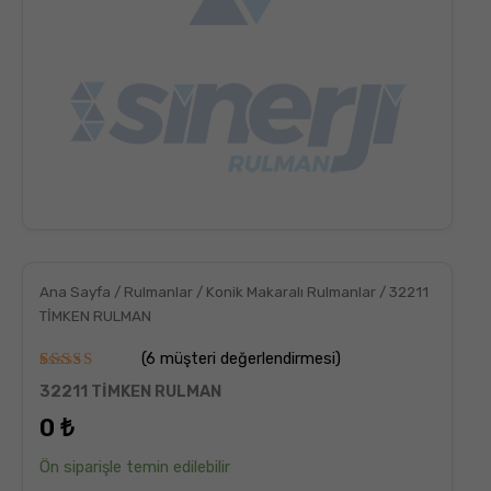
Ana Sayfa
/
Rulmanlar
/
Konik Makaralı Rulmanlar
/ 32211
TİMKEN RULMAN
(
6
müşteri değerlendirmesi)
6
müşteri
32211 TİMKEN RULMAN
puanına
dayanarak
0
₺
5
üzerinden
5.00
puan
Ön siparişle temin edilebilir
aldı