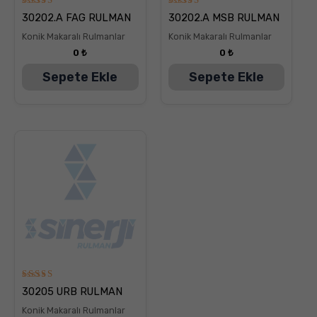
5
5
30202.A FAG RULMAN
30202.A MSB RULMAN
üzerinden
üzerinden
5.00
5.00
Konik Makaralı Rulmanlar
Konik Makaralı Rulmanlar
oy aldı
oy aldı
0
₺
0
₺
Sepete Ekle
Sepete Ekle
5
30205 URB RULMAN
üzerinden
5.00
Konik Makaralı Rulmanlar
oy aldı