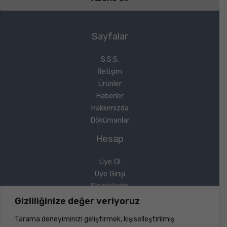
Sayfalar
S.S.S.
İletişim
Ürünler
Haberler
Hakkımızda
Dökümanlar
Hesap
Üye Ol
Üye Girişi
Siparişlerim
Sipariş Takip
Gizliliğinize değer veriyoruz
Şifremi Unuttum
Tarama deneyiminizi geliştirmek, kişiselleştirilmiş