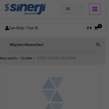
İçeriğe
atla
Dil
Üye Girişi / Üye Ol
0
₺
Arama
Müşteri Hizmetleri
Ana sayfa
Ürünler
32211 TİMKEN RULMAN
32211
TİMKEN
RULMAN
adet