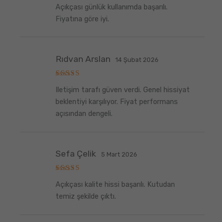
5
Açıkçası günlük kullanımda başarılı.
üzerinden
5
oy aldı
Fiyatına göre iyi.
Rıdvan Arslan
14 Şubat 2026
5
Iletişim tarafı güven verdi. Genel hissiyat
üzerinden
5
oy aldı
beklentiyi karşılıyor. Fiyat performans
açısından dengeli.
Sefa Çelik
5 Mart 2026
5
Açıkçası kalite hissi başarılı. Kutudan
üzerinden
5
oy aldı
temiz şekilde çıktı.