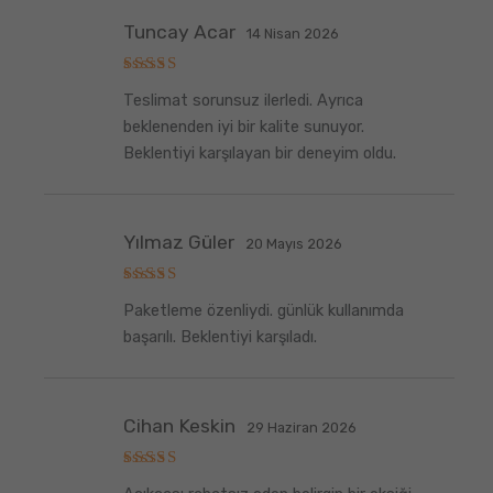
Tuncay Acar
14 Nisan 2026
5
Teslimat sorunsuz ilerledi. Ayrıca
üzerinden
5
oy aldı
beklenenden iyi bir kalite sunuyor.
Beklentiyi karşılayan bir deneyim oldu.
Yılmaz Güler
20 Mayıs 2026
5
Paketleme özenliydi. günlük kullanımda
üzerinden
5
oy aldı
başarılı. Beklentiyi karşıladı.
Cihan Keskin
29 Haziran 2026
5