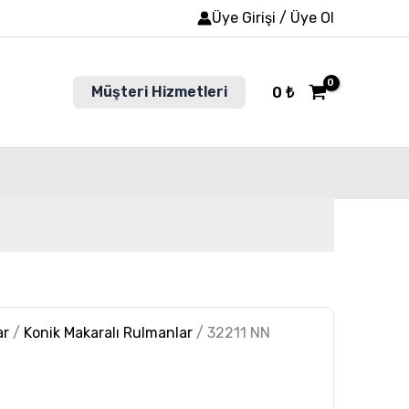
Üye Girişi / Üye Ol
Müşteri Hizmetleri
0
₺
ar
/
Konik Makaralı Rulmanlar
/ 32211 NN