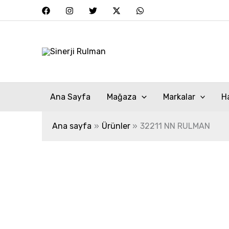
İçeriğe
atla
Ana Sayfa
Mağaza
Markalar
H
Ana sayfa
Ürünler
32211 NN RULMAN