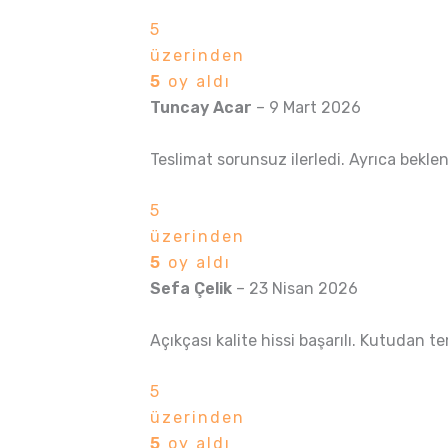
5
üzerinden
5
oy aldı
Tuncay Acar
–
9 Mart 2026
Teslimat sorunsuz ilerledi. Ayrıca beklen
5
üzerinden
5
oy aldı
Sefa Çelik
–
23 Nisan 2026
Açıkçası kalite hissi başarılı. Kutudan te
5
üzerinden
5
oy aldı