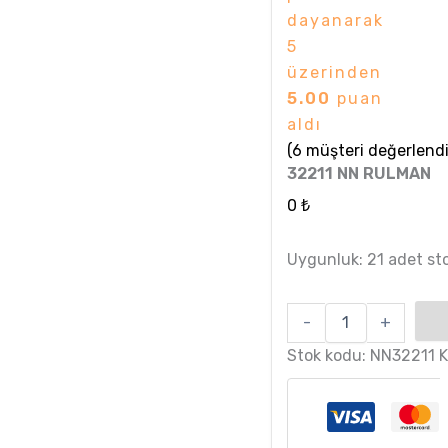
dayanarak
5
üzerinden
5.00
puan
aldı
(
6
müşteri değerlendi
32211 NN RULMAN
0
₺
Uygunluk:
21 adet sto
-
+
Stok kodu:
NN32211
K