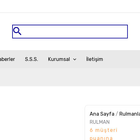
32211
NN
RULMAN
adet
Arama
aberler
S.S.S.
Kurumsal
İletişim
Ana Sayfa
/
Rulmanl
RULMAN
6
müşteri
puanına