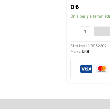
dayanarak
0
₺
5 üzerinden
5.00
puan
aldı
Ön siparişle temin edil
Stok kodu:
URB32209
Marka:
URB