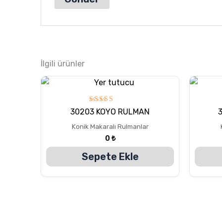
İlgili ürünler
5
30203 KOYO RULMAN
üzerinden
5.00
Konik Makaralı Rulmanlar
oy aldı
0
₺
Sepete Ekle