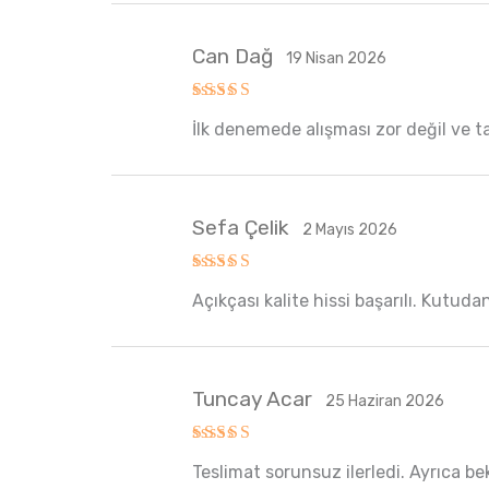
Can Dağ
19 Nisan 2026
5 üzerinden
İlk denemede alışması zor değil ve t
5
oy aldı
Sefa Çelik
2 Mayıs 2026
5 üzerinden
Açıkçası kalite hissi başarılı. Kutudan
5
oy aldı
Tuncay Acar
25 Haziran 2026
5 üzerinden
Teslimat sorunsuz ilerledi. Ayrıca be
5
oy aldı