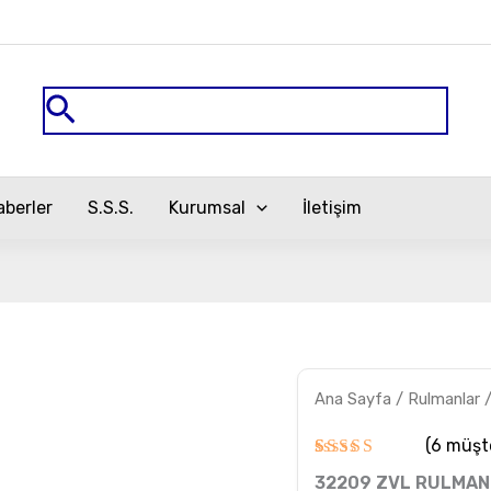
Arama
aberler
S.S.S.
Kurumsal
İletişim
32209
Ana Sayfa
/
Rulmanlar
ZVL
RULMAN
adet
(
6
müşte
6
müşteri
32209 ZVL RULMAN
puanına