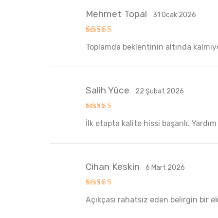
Mehmet Topal
31 Ocak 2026
5 üzerinden
Toplamda beklentinin altında kalmıyo
5
oy aldı
Salih Yüce
22 Şubat 2026
5 üzerinden
İlk etapta kalite hissi başarılı. Yar
5
oy aldı
Cihan Keskin
6 Mart 2026
5 üzerinden
Açıkçası rahatsız eden belirgin bir ek
5
oy aldı