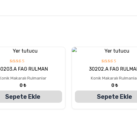
5
5
30203.A FAG RULMAN
30202.A FAG RULMA
üzerinden
üzerinden
5.00
5.00
Konik Makaralı Rulmanlar
Konik Makaralı Rulmanla
oy aldı
oy aldı
0
₺
0
₺
Sepete Ekle
Sepete Ekle