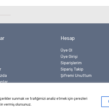
ar
Hesap
Üye Ol
Üye Girişi
Siparişlerim
r
Sipariş Takip
ızda
Şifremi Unuttum
nlar
içerikler sunmak ve trafiğimizi analiz etmek için çerezleri
© 2026 Sinerji Rulman | Her Hakkı Saklıdır | Dizayn ve Kodlama
Bil
zin vermiş olursunuz.