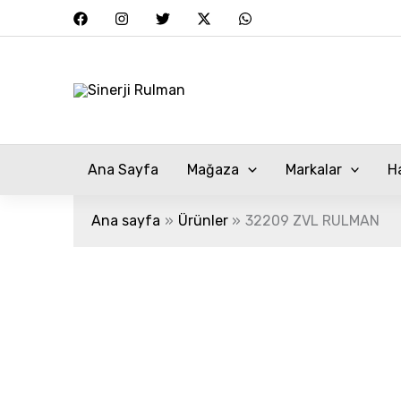
İçeriğe
atla
Ana Sayfa
Mağaza
Markalar
H
Ana sayfa
Ürünler
32209 ZVL RULMAN