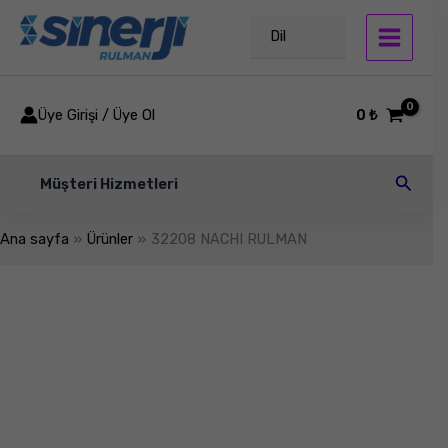
İçeriğe
atla
Dil
Üye Girişi / Üye Ol
0
₺
Arama
Müşteri Hizmetleri
Ana sayfa
Ürünler
32208 NACHI RULMAN
32208
NACHI
RULMAN
adet