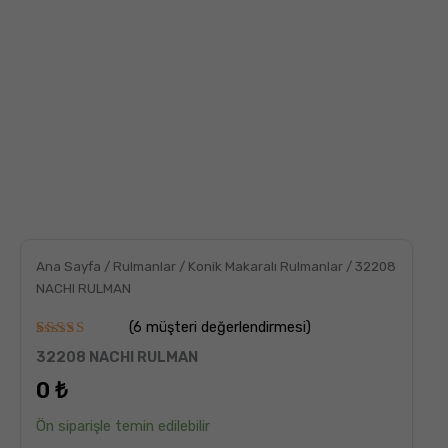
Ana Sayfa
/
Rulmanlar
/
Konik Makaralı Rulmanlar
/ 32208
NACHI RULMAN
(
6
müşteri değerlendirmesi)
6
müşteri
32208 NACHI RULMAN
puanına
dayanarak
0
₺
5
üzerinden
5.00
puan
Ön siparişle temin edilebilir
aldı