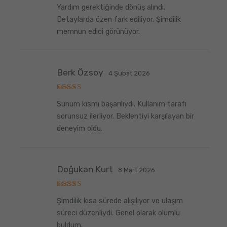
5
Yardım gerektiğinde dönüş alındı.
üzerinden
5
oy aldı
Detaylarda özen fark ediliyor. Şimdilik
memnun edici görünüyor.
Berk Özsoy
4 Şubat 2026
5
Sunum kısmı başarılıydı. Kullanım tarafı
üzerinden
5
oy aldı
sorunsuz ilerliyor. Beklentiyi karşılayan bir
deneyim oldu.
Doğukan Kurt
8 Mart 2026
5
Şimdilik kısa sürede alışılıyor ve ulaşım
üzerinden
5
oy aldı
süreci düzenliydi. Genel olarak olumlu
buldum.