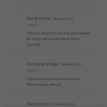
Burak Kartal
16 Nisan 2026
5
Kullanım tarafında rahatsız eden belirgin
üzerinden
5
oy aldı
bir eksiği yok ve paketleme tarafı
özenliydi.
Ramazan Eroğlu
31 Mayıs 2026
5
Toplamda sunum kısmı başarılıydı.
üzerinden
5
oy aldı
Beklenti boşa çıkmadı.
Kerem Esen
16 Haziran 2026