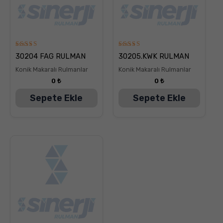
5
5
30204 FAG RULMAN
30205.KWK RULMAN
üzerinden
üzerinden
5.00
5.00
Konik Makaralı Rulmanlar
Konik Makaralı Rulmanlar
oy aldı
oy aldı
0
₺
0
₺
Sepete Ekle
Sepete Ekle