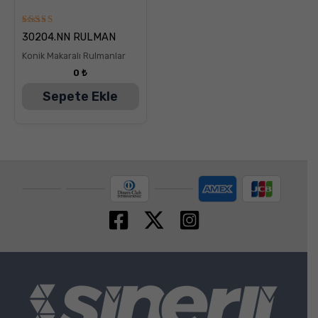
5
30204.NN RULMAN
üzerinden
5.00
Konik Makaralı Rulmanlar
oy aldı
0
₺
Sepete Ekle