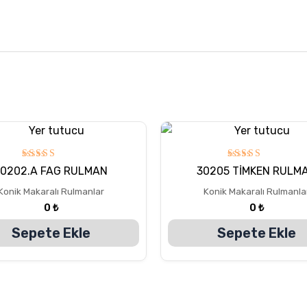
5
5
30202.A FAG RULMAN
30205 TİMKEN RULM
üzerinden
üzerinden
5.00
5.00
Konik Makaralı Rulmanlar
Konik Makaralı Rulmanla
oy aldı
oy aldı
0
₺
0
₺
Sepete Ekle
Sepete Ekle