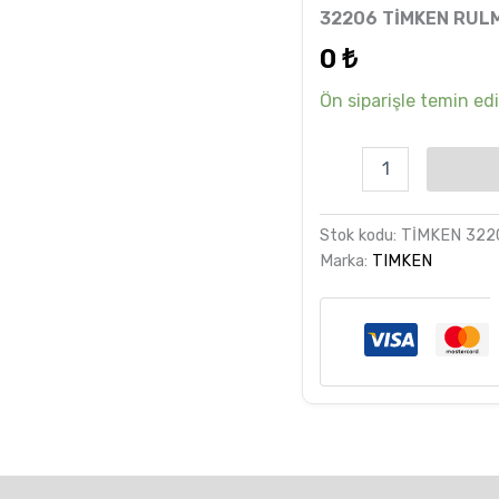
6
müşteri
32206 TİMKEN RUL
puanına
dayanarak
0
₺
5 üzerinden
5.00
puan
aldı
Ön siparişle temin edil
Stok kodu:
TİMKEN 322
Marka:
TIMKEN