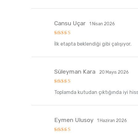
Cansu Uçar
1 Nisan 2026
5 üzerinden
İlk etapta beklendiği gibi çalışıyor.
5
oy aldı
Süleyman Kara
20 Mayıs 2026
5 üzerinden
Toplamda kutudan çıktığında iyi hisse
5
oy aldı
Eymen Ulusoy
1 Haziran 2026
5 üzerinden