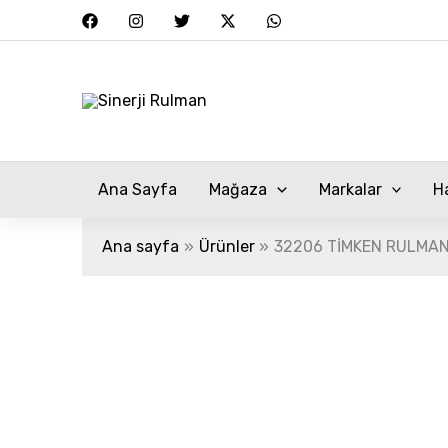
İçeriğe
atla
Ana Sayfa
Mağaza
Markalar
H
Ana sayfa
Ürünler
32206 TİMKEN RULMA