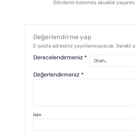
Gönderim kısmında aksaklık yaşanmad
5
oy aldı
Değerlendirme yap
E-posta adresiniz yayınlanmayacak.
Gerekli 
Derecelendirmeniz
*
Değerlendirmeniz
*
İsim