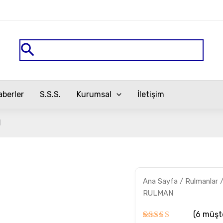
Arama
aberler
S.S.S.
Kurumsal
İletişim
N
32206
Ana Sayfa
/
Rulmanlar
TİMKEN
RULMAN
RULMAN
adet
(
6
müşte