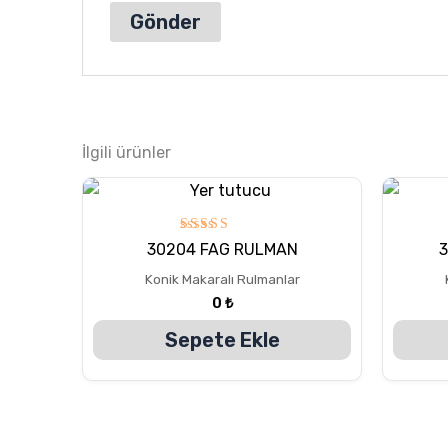
İlgili ürünler
5
30204 FAG RULMAN
üzerinden
5.00
Konik Makaralı Rulmanlar
oy aldı
0
₺
Sepete Ekle