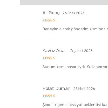
Ali Genç
26 Ocak 2026
5 üzerinden
Deneyim olarak gönderim kısmında ak
5
oy aldı
Yavuz Acar
18 Şubat 2026
5 üzerinden
Sunum kısmı başarılıydı. Kullanım sı
5
oy aldı
Polat Duman
26 Mart 2026
5 üzerinden
Şimdilik genel hissiyat beklentiyi karş
5
oy aldı