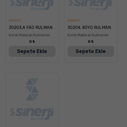
5
5
30203.A FAG RULMAN
30204. KOYO RULMAN
üzerinden
üzerinden
5.00
5.00
Konik Makaralı Rulmanlar
Konik Makaralı Rulmanlar
oy aldı
oy aldı
0
₺
0
₺
Sepete Ekle
Sepete Ekle