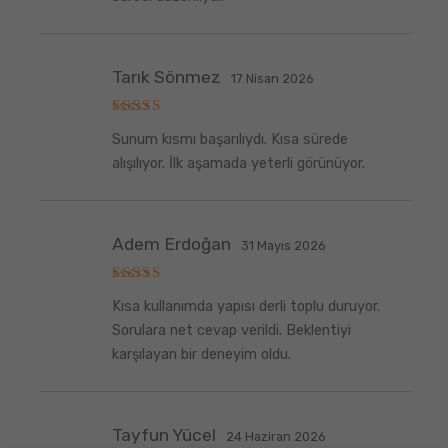
Tarık Sönmez
17 Nisan 2026
5
Sunum kısmı başarılıydı. Kısa sürede
üzerinden
5
oy aldı
alışılıyor. İlk aşamada yeterli görünüyor.
Adem Erdoğan
31 Mayıs 2026
5
Kısa kullanımda yapısı derli toplu duruyor.
üzerinden
5
oy aldı
Sorulara net cevap verildi. Beklentiyi
karşılayan bir deneyim oldu.
Tayfun Yücel
24 Haziran 2026