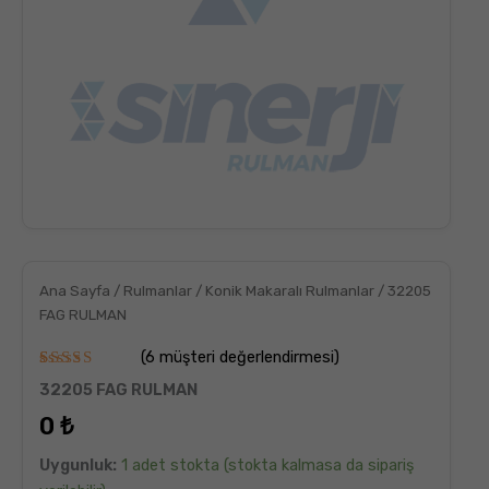
Ana Sayfa
/
Rulmanlar
/
Konik Makaralı Rulmanlar
/ 32205
FAG RULMAN
(
6
müşteri değerlendirmesi)
6
müşteri
32205 FAG RULMAN
puanına
dayanarak
0
₺
5
üzerinden
5.00
puan
Uygunluk:
1 adet stokta (stokta kalmasa da sipariş
aldı