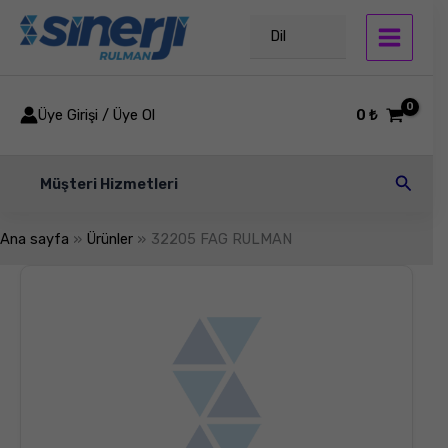
İçeriğe
atla
Dil
Üye Girişi / Üye Ol
0
₺
Arama
Müşteri Hizmetleri
Ana sayfa
Ürünler
32205 FAG RULMAN
32205
FAG
RULMAN
adet