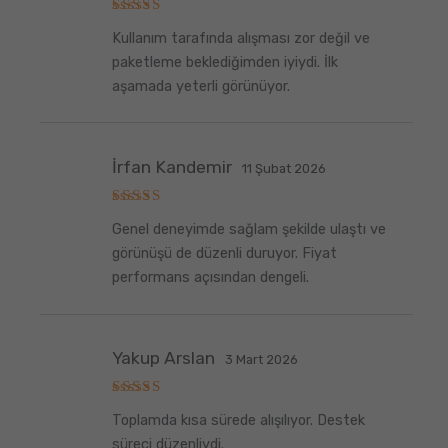
5
Kullanım tarafında alışması zor değil ve
üzerinden
5
oy aldı
paketleme beklediğimden iyiydi. İlk
aşamada yeterli görünüyor.
İrfan Kandemir
11 Şubat 2026
5
Genel deneyimde sağlam şekilde ulaştı ve
üzerinden
5
oy aldı
görünüşü de düzenli duruyor. Fiyat
performans açısından dengeli.
Yakup Arslan
3 Mart 2026
5
Toplamda kısa sürede alışılıyor. Destek
üzerinden
5
oy aldı
süreci düzenliydi.