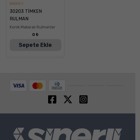
5
30203 TİMKEN
üzerinden
5.00
RULMAN
oy aldı
Konik Makaralı Rulmanlar
0
₺
Sepete Ekle