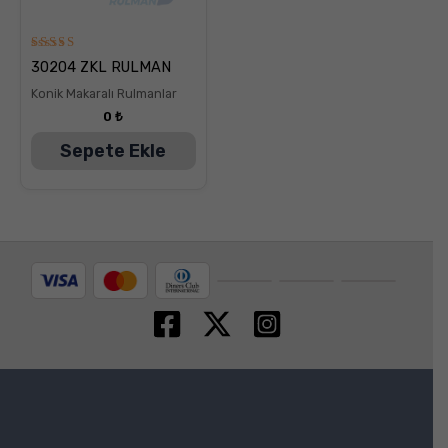
5
30204 ZKL RULMAN
üzerinden
5.00
Konik Makaralı Rulmanlar
oy aldı
0
₺
Sepete Ekle