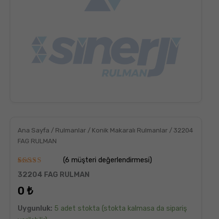
Ana Sayfa
/
Rulmanlar
/
Konik Makaralı Rulmanlar
/ 32204
FAG RULMAN
(
6
müşteri değerlendirmesi)
6
müşteri
32204 FAG RULMAN
puanına
dayanarak
0
₺
5
üzerinden
5.00
puan
Uygunluk:
5 adet stokta (stokta kalmasa da sipariş
aldı