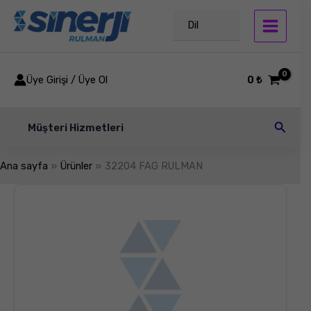
İçeriğe
atla
Dil
Üye Girişi / Üye Ol
0
₺
Arama
Müşteri Hizmetleri
Ana sayfa
Ürünler
32204 FAG RULMAN
32204
FAG
RULMAN
adet