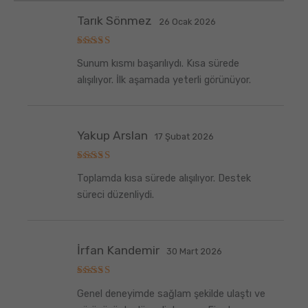
Tarık Sönmez
26 Ocak 2026
5
Sunum kısmı başarılıydı. Kısa sürede
üzerinden
5
oy aldı
alışılıyor. İlk aşamada yeterli görünüyor.
Yakup Arslan
17 Şubat 2026
5
Toplamda kısa sürede alışılıyor. Destek
üzerinden
5
oy aldı
süreci düzenliydi.
İrfan Kandemir
30 Mart 2026
5
Genel deneyimde sağlam şekilde ulaştı ve
üzerinden
5
oy aldı