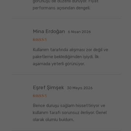
görünüşü de düzenli duruyor. Fiyat
performans açısından dengeli.
Mina Erdoğan
6 Nisan 2026
5
Kullanım tarafında alışması zor değil ve
üzerinden
5
oy aldı
paketleme beklediğimden iyiydi. İlk
aşamada yeterli görünüyor.
Eşref Şimşek
30 Mayıs 2026
5
Bence duruşu sağlam hissettiriyor ve
üzerinden
5
oy aldı
kullanım tarafı sorunsuz ilerliyor. Genel
olarak olumlu buldum.