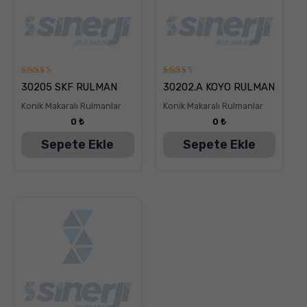
5
5
30205 SKF RULMAN
30202.A KOYO RULMAN
üzerinden
üzerinden
5.00
5.00
Konik Makaralı Rulmanlar
Konik Makaralı Rulmanlar
oy aldı
oy aldı
0
₺
0
₺
Sepete Ekle
Sepete Ekle