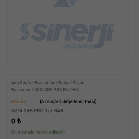
Ana Sayfa
/
Rulmanlar
/
Radyal Bilyalı
Rulmanlar
/ 3215.2RS PRC RULMAN
(
6
müşteri değerlendirmesi)
6
müşteri
3215.2RS PRC RULMAN
puanına
dayanarak
0
₺
5
üzerinden
5.00
puan
Ön siparişle temin edilebilir
aldı