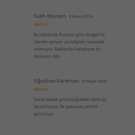
Salih Bayram
8 Nisan 2026
5
İlk izlenimde fiyatına göre dengeli bir
üzerinden
5
oy aldı
izlenim veriyor ve kullanım sırasında
yormuyor. Beklentiyi karşılayan bir
deneyim oldu.
Oğuzhan Karaman
21 Mayıs 2026
5
Genel olarak göründüğünden daha iyi
üzerinden
5
oy aldı
hissettiriyor. İlk aşamada yeterli
görünüyor.