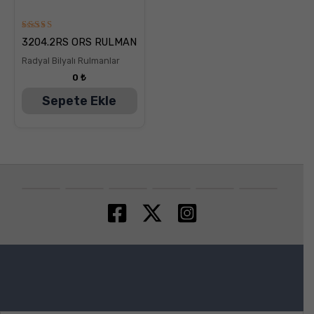
5
3204.2RS ORS RULMAN
üzerinden
5.00
Radyal Bilyalı Rulmanlar
oy aldı
0
₺
Sepete Ekle