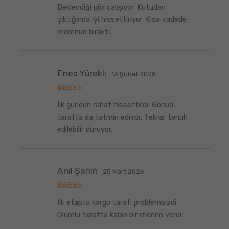
5
Beklendiği gibi çalışıyor. Kutudan
üzerinden
5
oy aldı
çıktığında iyi hissettiriyor. Kısa vadede
memnun bıraktı.
Enes Yürekli
13 Şubat 2026
5
Ilk günden rahat hissettirdi. Görsel
üzerinden
5
oy aldı
tarafta da tatmin ediyor. Tekrar tercih
edilebilir duruyor.
Anıl Şahin
25 Mart 2026
5
İlk etapta kargo tarafı problemsizdi.
üzerinden
5
oy aldı
Olumlu tarafta kalan bir izlenim verdi.