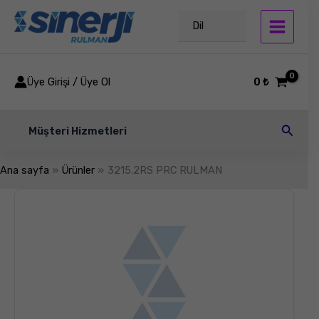
İçeriğe
atla
Dil
Üye Girişi / Üye Ol
0
₺
Arama
Müşteri Hizmetleri
Ana sayfa
Ürünler
3215.2RS PRC RULMAN
3215.2RS
PRC
RULMAN
adet