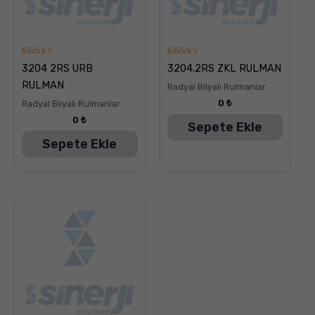
5
5
3204 2RS URB
3204.2RS ZKL RULMAN
üzerinden
üzerinden
5.00
5.00
RULMAN
Radyal Bilyalı Rulmanlar
oy aldı
oy aldı
0
₺
Radyal Bilyalı Rulmanlar
0
₺
Sepete Ekle
Sepete Ekle