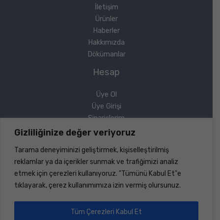
İletişim
Ürünler
Haberler
Hakkımızda
Dökümanlar
Hesap
Üye Ol
Üye Girişi
Siparişlerim
Sipariş Takip
Gizliliğinize değer veriyoruz
Şifremi Unuttum
Tarama deneyiminizi geliştirmek, kişiselleştirilmiş
Yasal
reklamlar ya da içerikler sunmak ve trafiğimizi analiz
etmek için çerezleri kullanıyoruz. "Tümünü Kabul Et"e
Gizlilik Politikası
tıklayarak, çerez kullanımımıza izin vermiş olursunuz.
Geri Ödeme ve İade
Mesafeli Satış Sözleşmesi
Tüm Çerezleri Kabul Et