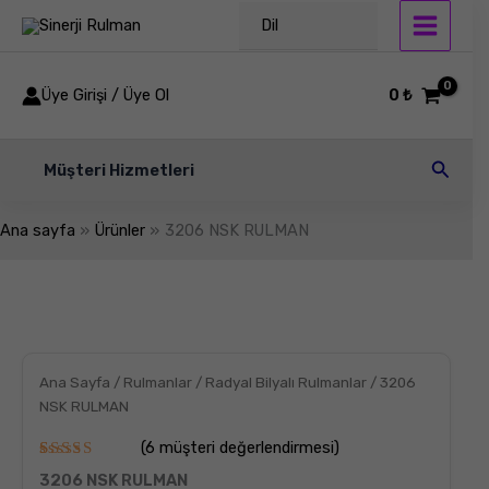
İçeriğe
Dil
atla
Üye Girişi / Üye Ol
0
₺
Arama
Müşteri Hizmetleri
Ana sayfa
Ürünler
3206 NSK RULMAN
3206
NSK
RULMAN
adet
Ana Sayfa
/
Rulmanlar
/
Radyal Bilyalı Rulmanlar
/ 3206
NSK RULMAN
(
6
müşteri değerlendirmesi)
6
müşteri
3206 NSK RULMAN
puanına