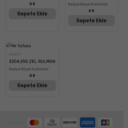
0
₺
Radyal Bilyalı Rulmanlar
0
₺
Sepete Ekle
Sepete Ekle
5
3204.2RS ZKL RULMAN
üzerinden
5.00
Radyal Bilyalı Rulmanlar
oy aldı
0
₺
Sepete Ekle