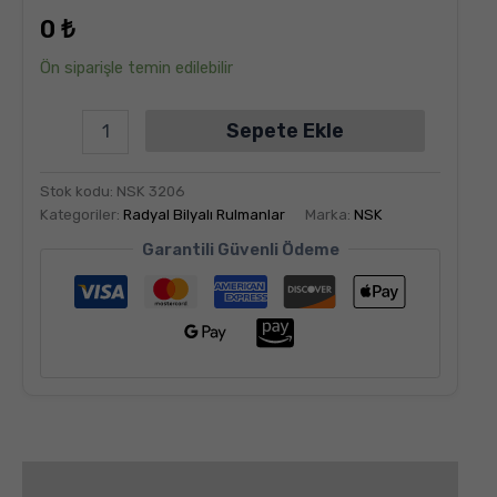
dayanarak
0
₺
5
üzerinden
5.00
puan
Ön siparişle temin edilebilir
aldı
Sepete Ekle
Stok kodu:
NSK 3206
Kategoriler:
Radyal Bilyalı Rulmanlar
Marka:
NSK
Garantili Güvenli Ödeme
Değerlendirmeler (6)