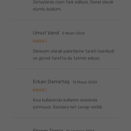
Detaylarda özen fark ediliyor. Genel olarak
olumlu buldum.
Umut Varol
5 Nisan 2026
5
Deneyim olarak paketleme tarafı özenliydi
üzerinden
5
oy aldı
ve görsel tarafta da tatmin ediyor.
Erkan Demirtaş
12 Mayıs 2026
5
Kısa kullanımda kullanım sırasında
üzerinden
5
oy aldı
yormuyor. Sorulara net cevap verildi.
Ekrem Temiz