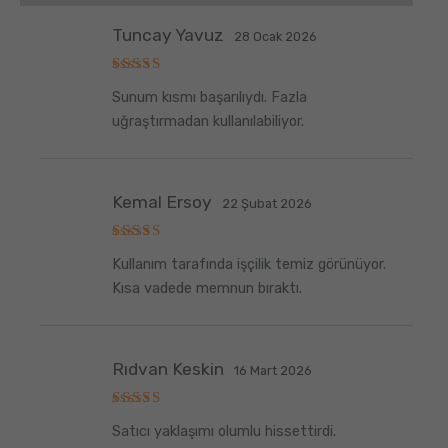
Tuncay Yavuz
28 Ocak 2026
5
Sunum kısmı başarılıydı. Fazla
üzerinden
5
oy aldı
uğraştırmadan kullanılabiliyor.
Kemal Ersoy
22 Şubat 2026
5
Kullanım tarafında işçilik temiz görünüyor.
üzerinden
5
oy aldı
Kısa vadede memnun bıraktı.
Rıdvan Keskin
16 Mart 2026
5
Satıcı yaklaşımı olumlu hissettirdi.
üzerinden
5
oy aldı