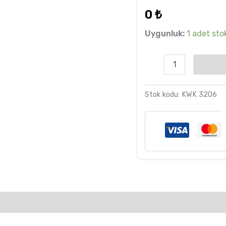
dayanarak
0
₺
5 üzerinden
5.00
puan
aldı
Uygunluk:
1 adet stok
Stok kodu:
KWK 3206