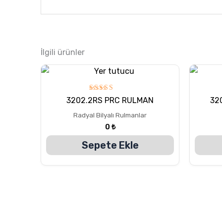
İlgili ürünler
5
3202.2RS PRC RULMAN
32
üzerinden
5.00
Radyal Bilyalı Rulmanlar
oy aldı
0
₺
Sepete Ekle