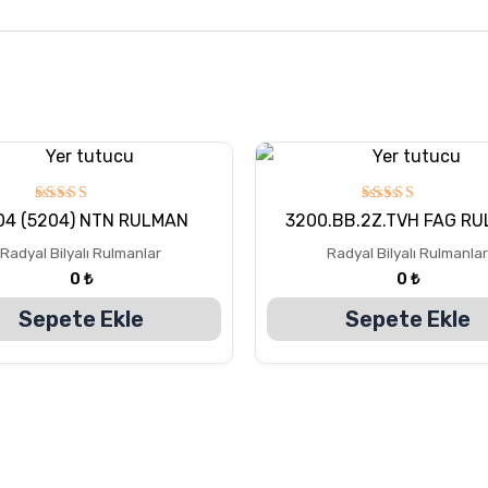
5
5
04 (5204) NTN RULMAN
3200.BB.2Z.TVH FAG R
üzerinden
üzerinden
5.00
5.00
Radyal Bilyalı Rulmanlar
Radyal Bilyalı Rulmanlar
oy aldı
oy aldı
0
₺
0
₺
Sepete Ekle
Sepete Ekle