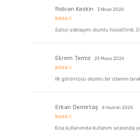
Rıdvan Keskin
3 Nisan 2026
5 üzerinden
Satıcı yaklaşımı olumlu hissettirdi. 
5
oy aldı
Ekrem Temiz
25 Mayıs 2026
5 üzerinden
Ilk görüntüsü olumlu bir izlenim bıra
5
oy aldı
Erkan Demirtaş
6 Haziran 2026
5 üzerinden
Kısa kullanımda kullanım sırasında y
5
oy aldı