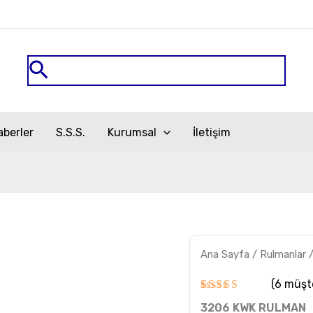
Arama
aberler
S.S.S.
Kurumsal
İletişim
3206
Ana Sayfa
/
Rulmanlar
KWK
RULMAN
adet
(
6
müşte
6
müşteri
3206 KWK RULMAN
puanına