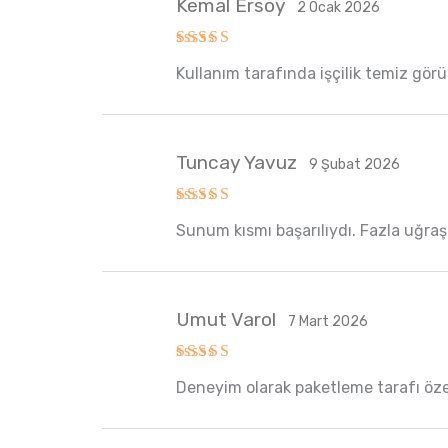
Kemal Ersoy
2 Ocak 2026
5 üzerinden
Kullanım tarafında işçilik temiz gö
5
oy aldı
Tuncay Yavuz
9 Şubat 2026
5 üzerinden
Sunum kısmı başarılıydı. Fazla uğraşt
5
oy aldı
Umut Varol
7 Mart 2026
5 üzerinden
Deneyim olarak paketleme tarafı özen
5
oy aldı