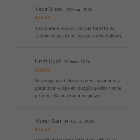
Kadir Yıldız
20 Nisan 2026
5
Kısa sürede alışılıyor. Görsel tarafta da
üzerinden
5
oy aldı
tatmin ediyor. Genel olarak olumlu buldum.
Ümit Uçar
13 Mayıs 2026
5
Başlangıç için oldukça düzenli hazırlanmış
üzerinden
5
oy aldı
görünüyor ve işlevini düzgün şekilde yerine
getiriyor. Şu ana kadar iyi gidiyor.
Murat Sarı
14 Haziran 2026
5