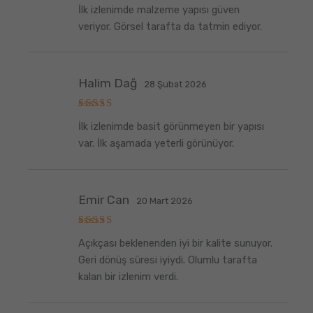
5
İlk izlenimde malzeme yapısı güven
üzerinden
5
oy aldı
veriyor. Görsel tarafta da tatmin ediyor.
Halim Dağ
28 Şubat 2026
5
İlk izlenimde basit görünmeyen bir yapısı
üzerinden
5
oy aldı
var. İlk aşamada yeterli görünüyor.
Emir Can
20 Mart 2026
5
Açıkçası beklenenden iyi bir kalite sunuyor.
üzerinden
5
oy aldı
Geri dönüş süresi iyiydi. Olumlu tarafta
kalan bir izlenim verdi.