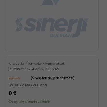
Ana Sayfa
/
Rulmanlar
/
Radyal Bilyalı
Rulmanlar
/ 3204.ZZ FAG RULMAN
(
6
müşteri değerlendirmesi)
6
müşteri
3204.ZZ FAG RULMAN
puanına
dayanarak
0
₺
5
üzerinden
5.00
puan
Ön siparişle temin edilebilir
aldı