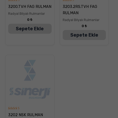
5
5
3200.TVH FAG RULMAN
3203.2RS.TVH FAG
üzerinden
üzerinden
5.00
5.00
RULMAN
Radyal Bilyalı Rulmanlar
oy aldı
oy aldı
0
₺
Radyal Bilyalı Rulmanlar
0
₺
Sepete Ekle
Sepete Ekle
5
3202 NSK RULMAN
üzerinden