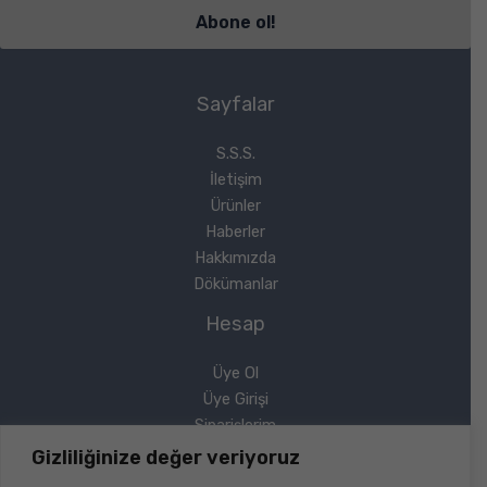
Sayfalar
S.S.S.
İletişim
Ürünler
Haberler
Hakkımızda
Dökümanlar
Hesap
Üye Ol
Üye Girişi
Siparişlerim
Sipariş Takip
Gizliliğinize değer veriyoruz
Şifremi Unuttum