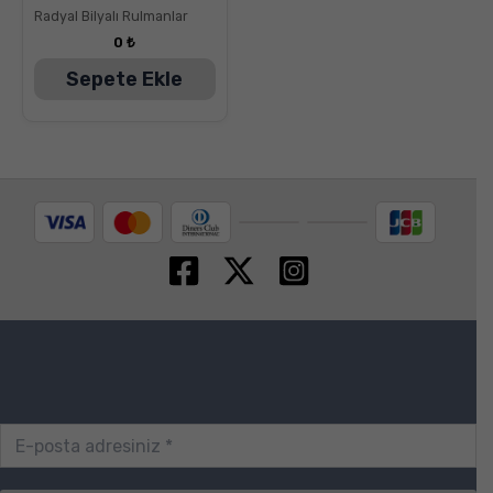
5.00
Radyal Bilyalı Rulmanlar
oy aldı
0
₺
Sepete Ekle