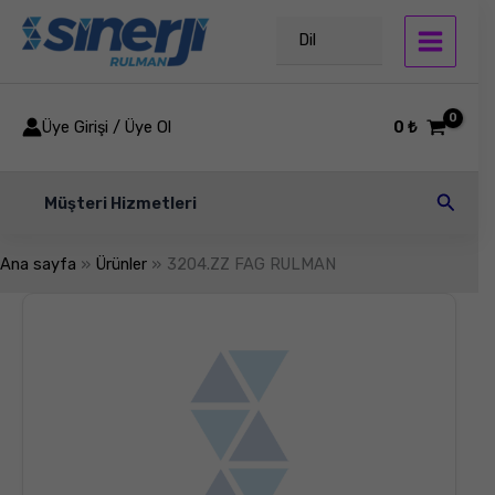
İçeriğe
atla
Dil
Üye Girişi / Üye Ol
0
₺
Arama
Müşteri Hizmetleri
Ana sayfa
Ürünler
3204.ZZ FAG RULMAN
3204.ZZ
FAG
RULMAN
adet