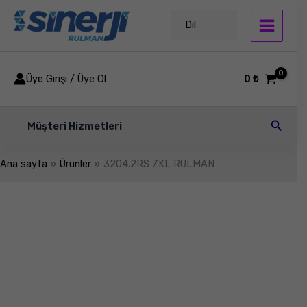
İçeriğe
atla
Dil
Üye Girişi / Üye Ol
0
₺
Arama
Müşteri Hizmetleri
Ana sayfa
Ürünler
3204.2RS ZKL RULMAN
3204.2RS
ZKL
RULMAN
adet