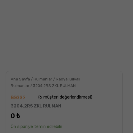
Ana Sayfa
/
Rulmanlar
/
Radyal Bilyalı
Rulmanlar
/ 3204.2RS ZKL RULMAN
(
6
müşteri değerlendirmesi)
6
müşteri
3204.2RS ZKL RULMAN
puanına
dayanarak
0
₺
5
üzerinden
5.00
puan
Ön siparişle temin edilebilir
aldı