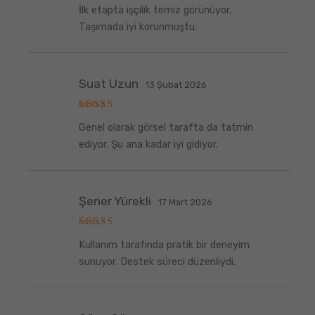
5
İlk etapta işçilik temiz görünüyor.
üzerinden
5
oy aldı
Taşımada iyi korunmuştu.
Suat Uzun
13 Şubat 2026
5
Genel olarak görsel tarafta da tatmin
üzerinden
5
oy aldı
ediyor. Şu ana kadar iyi gidiyor.
Şener Yürekli
17 Mart 2026
5
Kullanım tarafında pratik bir deneyim
üzerinden
5
oy aldı
sunuyor. Destek süreci düzenliydi.