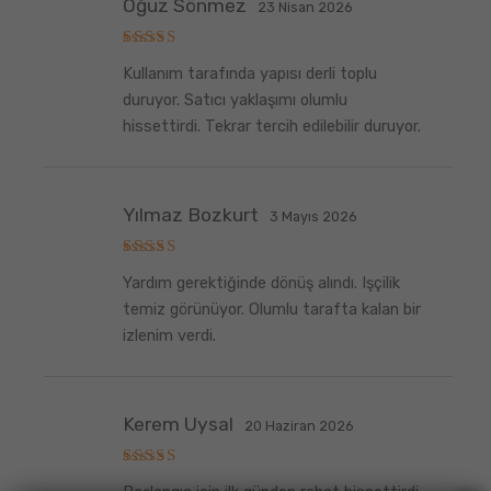
Oğuz Sönmez
23 Nisan 2026
5
Kullanım tarafında yapısı derli toplu
üzerinden
5
oy aldı
duruyor. Satıcı yaklaşımı olumlu
hissettirdi. Tekrar tercih edilebilir duruyor.
Yılmaz Bozkurt
3 Mayıs 2026
5
Yardım gerektiğinde dönüş alındı. Işçilik
üzerinden
5
oy aldı
temiz görünüyor. Olumlu tarafta kalan bir
izlenim verdi.
Kerem Uysal
20 Haziran 2026
5