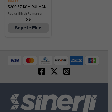
5
3200.ZZ KSM RULMAN
üzerinden
5.00
Radyal Bilyalı Rulmanlar
oy aldı
0
₺
Sepete Ekle