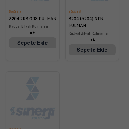
5
5
3204.2RS ORS RULMAN
3204 (5204) NTN
üzerinden
üzerinden
5.00
5.00
RULMAN
Radyal Bilyalı Rulmanlar
oy aldı
oy aldı
0
₺
Radyal Bilyalı Rulmanlar
0
₺
Sepete Ekle
Sepete Ekle