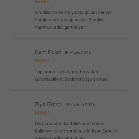
5
Şimdilik malzeme yapısı güven veriyor.
üzerinden
5
oy aldı
Sorulara net cevap verildi. Şimdilik
memnun edici görünüyor.
Cem Polat
18 Mayıs 2026
5
Toplamda fazla uğraştırmadan
üzerinden
5
oy aldı
kullanılabiliyor. Beklenti boşa çıkmadı.
Ziya Ekinci
18 Haziran 2026
5
Dış görünümü kaliteli hissettiriyor.
üzerinden
5
oy aldı
Kullanım tarafı sorunsuz ilerliyor. Şimdilik
memnun edici görünüyor.