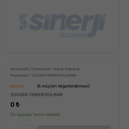
Ana Sayfa
/
Rulmanlar
/
Konik Makaralı
Rulmanlar
/ 32028X TIMKEN RULMAN
(
6
müşteri değerlendirmesi)
6
müşteri
32028X TIMKEN RULMAN
puanına
dayanarak
0
₺
5
üzerinden
5.00
puan
Ön siparişle temin edilebilir
aldı