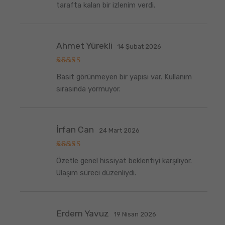
5
oy aldı
tarafta kalan bir izlenim verdi.
Ahmet Yürekli
14 Şubat 2026
5
Basit görünmeyen bir yapısı var. Kullanım
üzerinden
5
oy aldı
sırasında yormuyor.
İrfan Can
24 Mart 2026
5
Özetle genel hissiyat beklentiyi karşılıyor.
üzerinden
5
oy aldı
Ulaşım süreci düzenliydi.
Erdem Yavuz
19 Nisan 2026