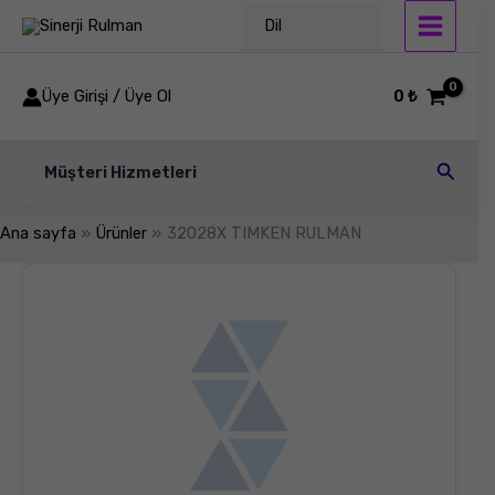
İçeriğe
Dil
atla
Üye Girişi / Üye Ol
0
₺
Arama
Müşteri Hizmetleri
Ana sayfa
Ürünler
32028X TIMKEN RULMAN
32028X
TIMKEN
RULMAN
adet