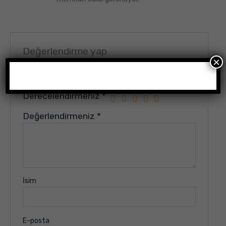
Değerlendirme yap
×
E-posta adresiniz yayınlanmayacak.
Gerekli alanlar
*
ile işaretlenmişlerdir
Derecelendirmeniz
*
Değerlendirmeniz
*
İsim
E-posta