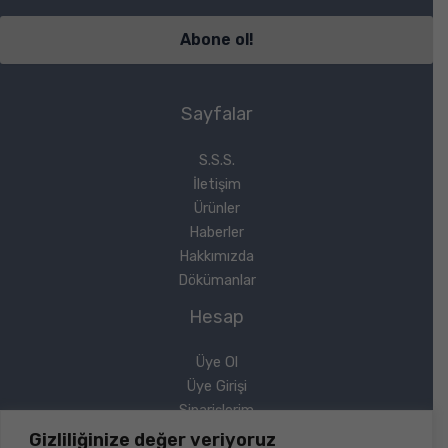
Sayfalar
S.S.S.
İletişim
Ürünler
Haberler
Hakkımızda
Dökümanlar
Hesap
Üye Ol
Üye Girişi
Siparişlerim
Sipariş Takip
Gizliliğinize değer veriyoruz