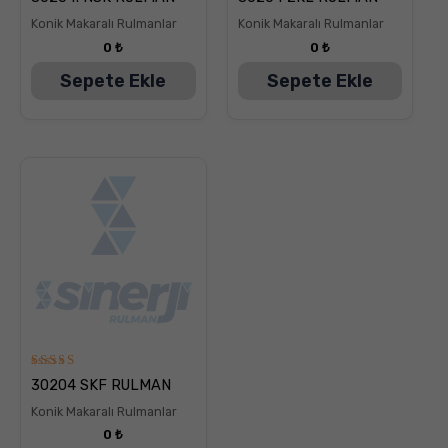
üzerinden
üzerinden
5.00
5.00
Konik Makaralı Rulmanlar
Konik Makaralı Rulmanlar
oy aldı
oy aldı
0
₺
0
₺
Sepete Ekle
Sepete Ekle
5
30204 SKF RULMAN
üzerinden
5.00
Konik Makaralı Rulmanlar
oy aldı
0
₺