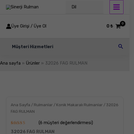
İçeriğe
Dil
atla
Üye Girişi / Üye Ol
0
₺
Arama
Müşteri Hizmetleri
Ana sayfa
Ürünler
32026 FAG RULMAN
32026
FAG
RULMAN
adet
Ana Sayfa
/
Rulmanlar
/
Konik Makaralı Rulmanlar
/ 32026
FAG RULMAN
(
6
müşteri değerlendirmesi)
6
müşteri
32026 FAG RULMAN
puanına