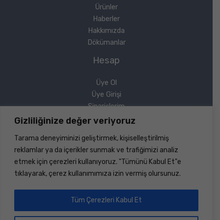
Ürünler
Haberler
Hakkımızda
Dökümanlar
Hesap
Üye Ol
Üye Girişi
Siparişlerim
Sipariş Takip
Gizliliğinize değer veriyoruz
Şifremi Unuttum
Tarama deneyiminizi geliştirmek, kişiselleştirilmiş
Yasal
reklamlar ya da içerikler sunmak ve trafiğimizi analiz
etmek için çerezleri kullanıyoruz. "Tümünü Kabul Et"e
Gizlilik Politikası
tıklayarak, çerez kullanımımıza izin vermiş olursunuz.
Geri Ödeme ve İade
Mesafeli Satış Sözleşmesi
Tüm Çerezleri Kabul Et