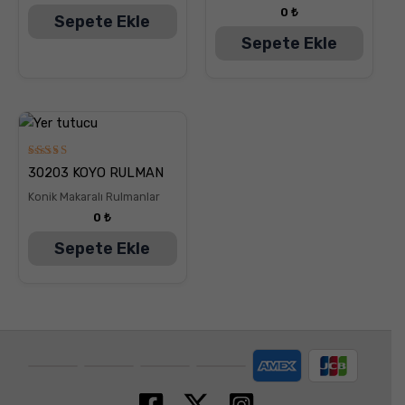
0
₺
Sepete Ekle
Sepete Ekle
5
30203 KOYO RULMAN
üzerinden
5.00
Konik Makaralı Rulmanlar
oy aldı
0
₺
Sepete Ekle