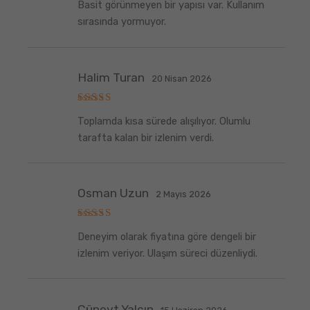
Basit görünmeyen bir yapısı var. Kullanım
üzerinden
5
oy aldı
sırasında yormuyor.
Halim Turan
20 Nisan 2026
5
Toplamda kısa sürede alışılıyor. Olumlu
üzerinden
5
oy aldı
tarafta kalan bir izlenim verdi.
Osman Uzun
2 Mayıs 2026
5
Deneyim olarak fiyatına göre dengeli bir
üzerinden
5
oy aldı
izlenim veriyor. Ulaşım süreci düzenliydi.
Cüneyt Yalçın