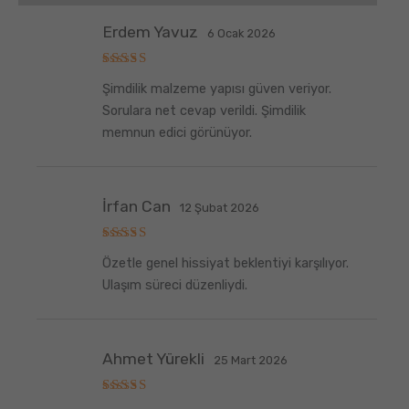
Erdem Yavuz
6 Ocak 2026
5
Şimdilik malzeme yapısı güven veriyor.
üzerinden
5
oy aldı
Sorulara net cevap verildi. Şimdilik
memnun edici görünüyor.
İrfan Can
12 Şubat 2026
5
Özetle genel hissiyat beklentiyi karşılıyor.
üzerinden
5
oy aldı
Ulaşım süreci düzenliydi.
Ahmet Yürekli
25 Mart 2026
5