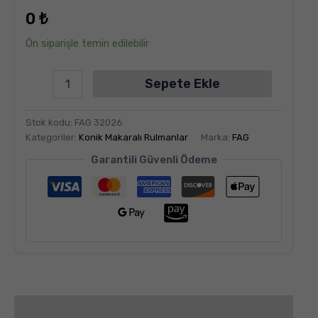
dayanarak
0
₺
5
üzerinden
5.00
puan
Ön siparişle temin edilebilir
aldı
Sepete Ekle
Stok kodu:
FAG 32026
Kategoriler:
Konik Makaralı Rulmanlar
Marka:
FAG
Garantili Güvenli Ödeme
Değerlendirmeler (6)