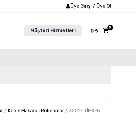
Üye Girişi / Üye Ol
Müşteri Hizmetleri
0
₺
ar
/
Konik Makaralı Rulmanlar
/ 32017 TİMKEN