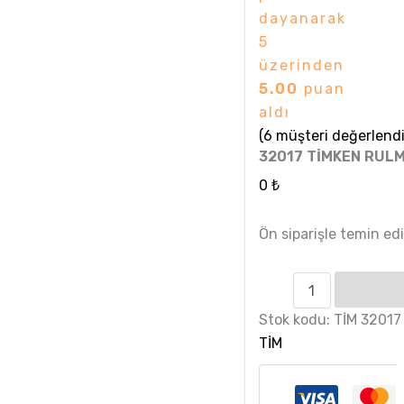
dayanarak
5
üzerinden
5.00
puan
aldı
(
6
müşteri değerlendi
32017 TİMKEN RUL
0
₺
Ön siparişle temin edil
Stok kodu:
TİM 32017
TİM