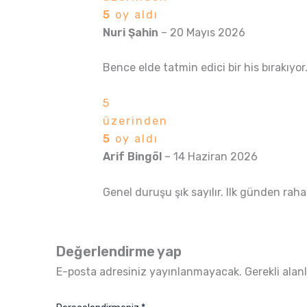
5
oy aldı
Nuri Şahin
–
20 Mayıs 2026
Bence elde tatmin edici bir his bırakıyor
5
üzerinden
5
oy aldı
Arif Bingöl
–
14 Haziran 2026
Genel duruşu şık sayılır. Ilk günden rahat
Değerlendirme yap
E-posta adresiniz yayınlanmayacak.
Gerekli alan