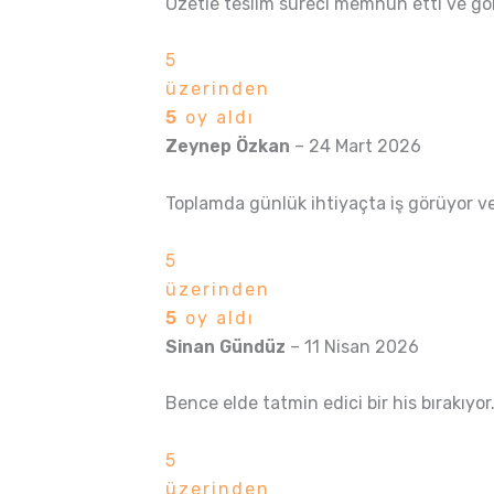
Özetle teslim süreci memnun etti ve gör
5
üzerinden
5
oy aldı
Zeynep Özkan
–
24 Mart 2026
Toplamda günlük ihtiyaçta iş görüyor ve
5
üzerinden
5
oy aldı
Sinan Gündüz
–
11 Nisan 2026
Bence elde tatmin edici bir his bırakıyor.
5
üzerinden