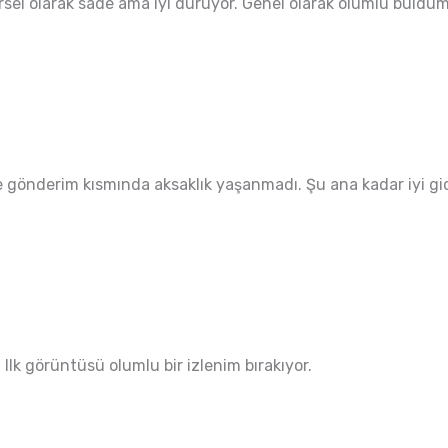
sel olarak sade ama iyi duruyor. Genel olarak olumlu buldum
 gönderim kısmında aksaklık yaşanmadı. Şu ana kadar iyi gid
 Ilk görüntüsü olumlu bir izlenim bırakıyor.