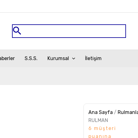
32017
TİMKEN
RULMAN
adet
Arama
aberler
S.S.S.
Kurumsal
İletişim
Ana Sayfa
/
Rulmanl
RULMAN
6
müşteri
puanına