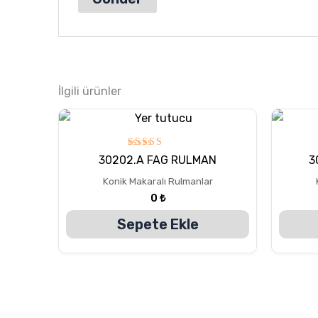
İlgili ürünler
5
30202.A FAG RULMAN
3
üzerinden
5.00
Konik Makaralı Rulmanlar
oy aldı
0
₺
Sepete Ekle