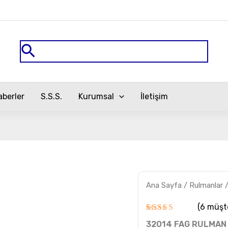
Arama
aberler
S.S.S.
Kurumsal
İletişim
32014
Ana Sayfa
/
Rulmanlar
FAG
RULMAN
adet
(
6
müşte
6
müşteri
32014 FAG RULMAN
puanına