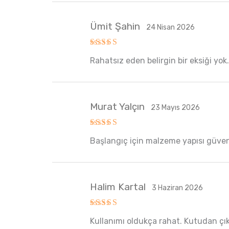
Ümit Şahin
24 Nisan 2026
5 üzerinden
Rahatsız eden belirgin bir eksiği yok
5
oy aldı
Murat Yalçın
23 Mayıs 2026
5 üzerinden
Başlangıç için malzeme yapısı güven v
5
oy aldı
Halim Kartal
3 Haziran 2026
5 üzerinden
Kullanımı oldukça rahat. Kutudan çık
5
oy aldı