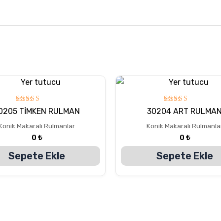
5
5
0205 TİMKEN RULMAN
30204 ART RULMA
üzerinden
üzerinden
5.00
5.00
Konik Makaralı Rulmanlar
Konik Makaralı Rulmanla
oy aldı
oy aldı
0
₺
0
₺
Sepete Ekle
Sepete Ekle