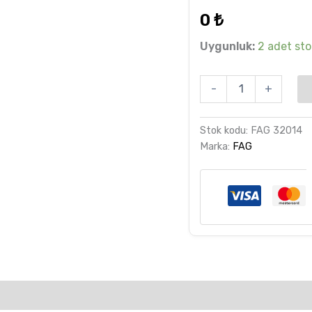
dayanarak
0
₺
5 üzerinden
5.00
puan
aldı
Uygunluk:
2 adet stok
-
+
Stok kodu:
FAG 32014
Marka:
FAG