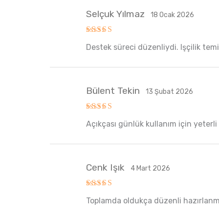
Selçuk Yılmaz
18 Ocak 2026
5 üzerinden
Destek süreci düzenliydi. Işçilik te
5
oy aldı
Bülent Tekin
13 Şubat 2026
5 üzerinden
Açıkçası günlük kullanım için yeterli 
5
oy aldı
Cenk Işık
4 Mart 2026
5 üzerinden
Toplamda oldukça düzenli hazırlanm
5
oy aldı