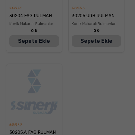
5
5
30204 FAG RULMAN
30205 URB RULMAN
üzerinden
üzerinden
5.00
5.00
Konik Makaralı Rulmanlar
Konik Makaralı Rulmanlar
oy aldı
oy aldı
0
₺
0
₺
Sepete Ekle
Sepete Ekle
5
30205.A FAG RULMAN
üzerinden