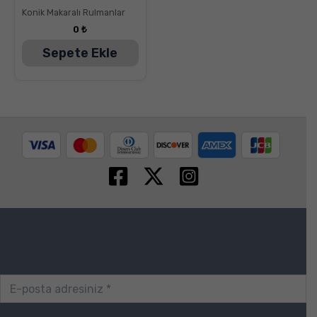
5.00
Konik Makaralı Rulmanlar
oy aldı
0
₺
Sepete Ekle