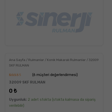
Ana Sayfa
/
Rulmanlar
/
Konik Makaralı Rulmanlar
/ 32009
SKF RULMAN
(
6
müşteri değerlendirmesi)
6
müşteri
32009 SKF RULMAN
puanına
dayanarak
0
₺
5
üzerinden
5.00
puan
Uygunluk:
2 adet stokta (stokta kalmasa da sipariş
aldı
verilebilir)