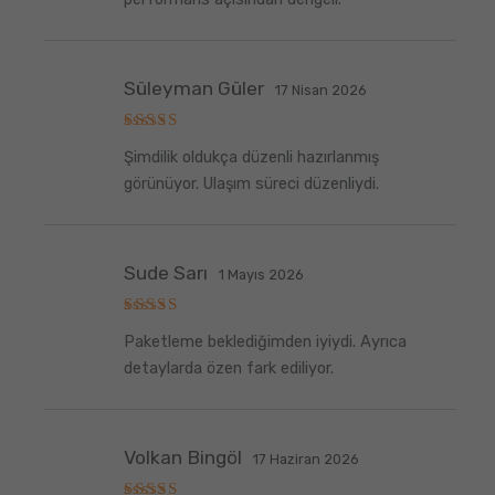
Süleyman Güler
17 Nisan 2026
5
Şimdilik oldukça düzenli hazırlanmış
üzerinden
5
oy aldı
görünüyor. Ulaşım süreci düzenliydi.
Sude Sarı
1 Mayıs 2026
5
Paketleme beklediğimden iyiydi. Ayrıca
üzerinden
5
oy aldı
detaylarda özen fark ediliyor.
Volkan Bingöl
17 Haziran 2026