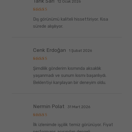
Tarık Sarı
12 Ocak 2026
5
Dış görünümü kaliteli hissettiriyor. Kısa
üzerinden
5
oy aldı
sürede alışılıyor.
Cenk Erdoğan
1 Şubat 2026
5
Şimdilik gönderim kısmında aksaklık
üzerinden
5
oy aldı
yaşanmadı ve sunum kısmı başarılıydı.
Beklentiyi karşılayan bir deneyim oldu.
Nermin Polat
31 Mart 2026
5
İlk izlenimde işçilik temiz görünüyor. Fiyat
üzerinden
5
oy aldı
performans açısından dengeli.