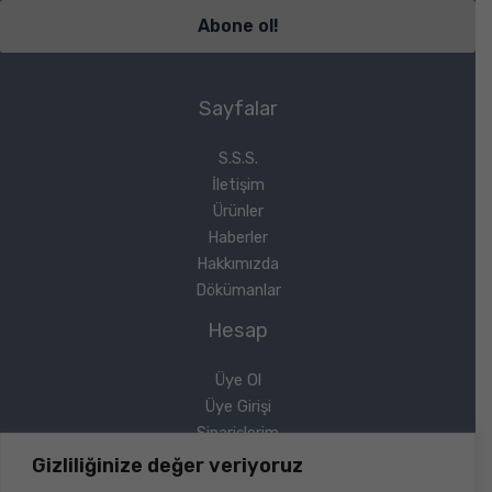
Sayfalar
S.S.S.
İletişim
Ürünler
Haberler
Hakkımızda
Dökümanlar
Hesap
Üye Ol
Üye Girişi
Siparişlerim
Sipariş Takip
Gizliliğinize değer veriyoruz
Şifremi Unuttum