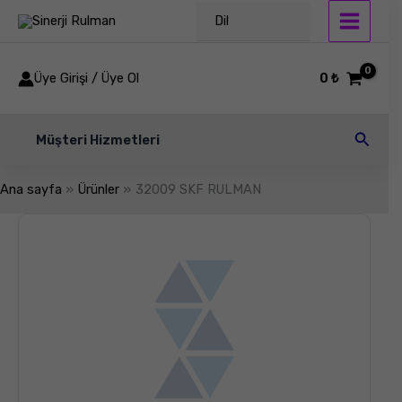
İçeriğe
Dil
atla
Üye Girişi / Üye Ol
0
₺
Arama
Müşteri Hizmetleri
Ana sayfa
Ürünler
32009 SKF RULMAN
32009
SKF
RULMAN
adet