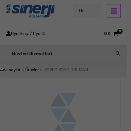
İçeriğe
atla
Dil
Üye Girişi / Üye Ol
0
₺
Arama
Müşteri Hizmetleri
Ana sayfa
Ürünler
30203 KOYO RULMAN
30203
KOYO
RULMAN
adet