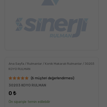
Ana Sayfa
/
Rulmanlar
/
Konik Makaralı Rulmanlar
/ 30203
KOYO RULMAN
(
6
müşteri değerlendirmesi)
6
müşteri
30203 KOYO RULMAN
puanına
dayanarak
0
₺
5
üzerinden
5.00
puan
Ön siparişle temin edilebilir
aldı