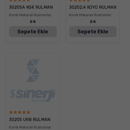
5
5
30205A NSK RULMAN
30202.A KOYO RULMAN
üzerinden
üzerinden
5.00
5.00
Konik Makaralı Rulmanlar
Konik Makaralı Rulmanlar
oy aldı
oy aldı
0
₺
0
₺
Sepete Ekle
Sepete Ekle
5
30205 URB RULMAN
üzerinden
5.00
Konik Makaralı Rulmanlar
oy aldı