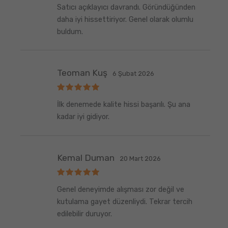
5
Satıcı açıklayıcı davrandı. Göründüğünden
üzerinden
5
oy aldı
daha iyi hissettiriyor. Genel olarak olumlu
buldum.
Teoman Kuş
6 Şubat 2026
5
İlk denemede kalite hissi başarılı. Şu ana
üzerinden
5
oy aldı
kadar iyi gidiyor.
Kemal Duman
20 Mart 2026
5
Genel deneyimde alışması zor değil ve
üzerinden
5
oy aldı
kutulama gayet düzenliydi. Tekrar tercih
edilebilir duruyor.