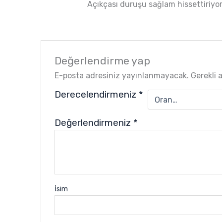
Açıkçası duruşu sağlam hissettiriyor.
5
oy aldı
Değerlendirme yap
E-posta adresiniz yayınlanmayacak.
Gerekli 
Derecelendirmeniz
*
Değerlendirmeniz
*
İsim