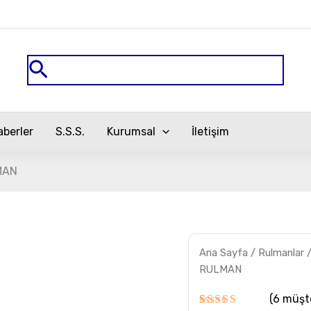
Arama
aberler
S.S.S.
Kurumsal
İletişim
MAN
24060MB.C3
Ana Sayfa
/
Rulmanlar
FAG
RULMAN
RULMAN
adet
(
6
müşte