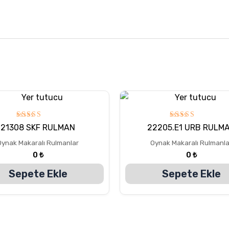
5
5
21308 SKF RULMAN
22205.E1 URB RULM
üzerinden
üzerinden
5.00
5.00
Oynak Makaralı Rulmanlar
Oynak Makaralı Rulmanla
oy aldı
oy aldı
0
₺
0
₺
Sepete Ekle
Sepete Ekle