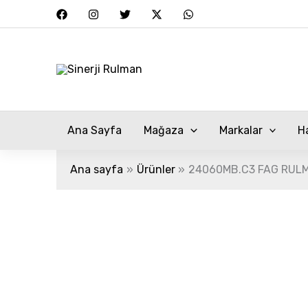
İçeriğe
atla
Ana Sayfa
Mağaza
Markalar
H
Ana sayfa
Ürünler
24060MB.C3 FAG RUL