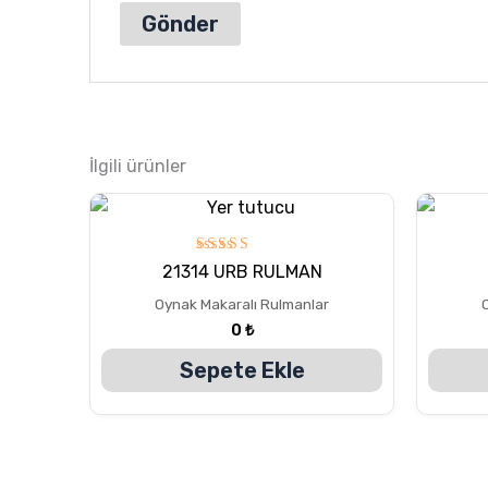
İlgili ürünler
5
21314 URB RULMAN
üzerinden
5.00
Oynak Makaralı Rulmanlar
oy aldı
0
₺
Sepete Ekle