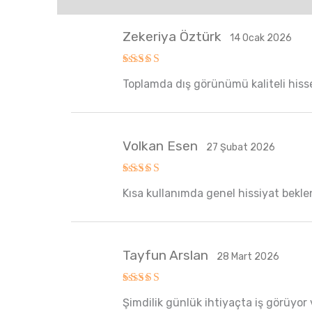
Zekeriya Öztürk
14 Ocak 2026
5 üzerinden
Toplamda dış görünümü kaliteli hisse
5
oy aldı
Volkan Esen
27 Şubat 2026
5 üzerinden
Kısa kullanımda genel hissiyat beklenti
5
oy aldı
Tayfun Arslan
28 Mart 2026
5 üzerinden
Şimdilik günlük ihtiyaçta iş görüyor 
5
oy aldı