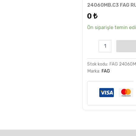
6
müşteri
24060MB.C3 FAG R
puanına
dayanarak
0
₺
5 üzerinden
5.00
puan
aldı
Ön siparişle temin edil
Stok kodu:
FAG 24060
Marka:
FAG