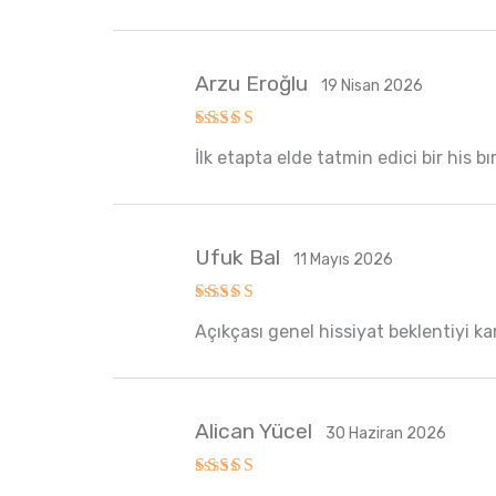
Arzu Eroğlu
19 Nisan 2026
5 üzerinden
İlk etapta elde tatmin edici bir his bı
5
oy aldı
Ufuk Bal
11 Mayıs 2026
5 üzerinden
Açıkçası genel hissiyat beklentiyi ka
5
oy aldı
Alican Yücel
30 Haziran 2026
5 üzerinden