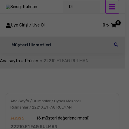
İçeriğe
Dil
atla
Üye Girişi / Üye Ol
0
₺
Arama
Müşteri Hizmetleri
Ana sayfa
Ürünler
22210.E1 FAG RULMAN
22210.E1
FAG
RULMAN
adet
Ana Sayfa
/
Rulmanlar
/
Oynak Makaralı
Rulmanlar
/ 22210.E1 FAG RULMAN
(
6
müşteri değerlendirmesi)
6
müşteri
22210.E1 FAG RULMAN
puanına