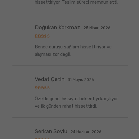
hissettiriyor. Teslim süreci memnun etti.
Doğukan Korkmaz
25 Nisan 2026
5
Bence duruşu sağlam hissettiriyor ve
üzerinden
5
oy aldı
alışması zor değil.
Vedat Çetin
31 Mayıs 2026
5
Özetle genel hissiyat beklentiyi karşılıyor
üzerinden
5
oy aldı
ve ilk günden rahat hissettirdi.
Serkan Soylu
24 Haziran 2026