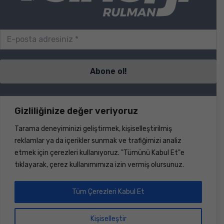
Sayfalar
Gizliliğinize değer veriyoruz
Tarama deneyiminizi geliştirmek, kişiselleştirilmiş
S.S.S.
reklamlar ya da içerikler sunmak ve trafiğimizi analiz
İletişim
etmek için çerezleri kullanıyoruz. "Tümünü Kabul Et"e
Ürünler
tıklayarak, çerez kullanımımıza izin vermiş olursunuz.
Haberler
Hakkımızda
Dökümanlar
Tüm Çerezleri Kabul Et
Hesap
Kişiselleştir