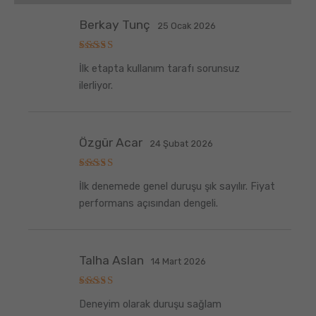
Berkay Tunç
25 Ocak 2026
5
İlk etapta kullanım tarafı sorunsuz
üzerinden
5
oy aldı
ilerliyor.
Özgür Acar
24 Şubat 2026
5
İlk denemede genel duruşu şık sayılır. Fiyat
üzerinden
5
oy aldı
performans açısından dengeli.
Talha Aslan
14 Mart 2026
5
Deneyim olarak duruşu sağlam
üzerinden
5
oy aldı