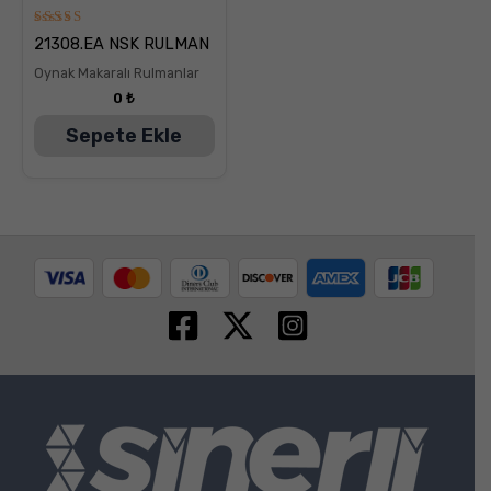
5
21308.EA NSK RULMAN
üzerinden
5.00
Oynak Makaralı Rulmanlar
oy aldı
0
₺
Sepete Ekle