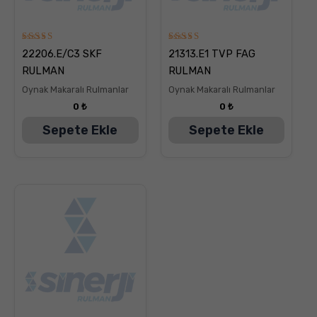
5
5
22206.E/C3 SKF
21313.E1 TVP FAG
üzerinden
üzerinden
5.00
5.00
RULMAN
RULMAN
oy aldı
oy aldı
Oynak Makaralı Rulmanlar
Oynak Makaralı Rulmanlar
0
₺
0
₺
Sepete Ekle
Sepete Ekle