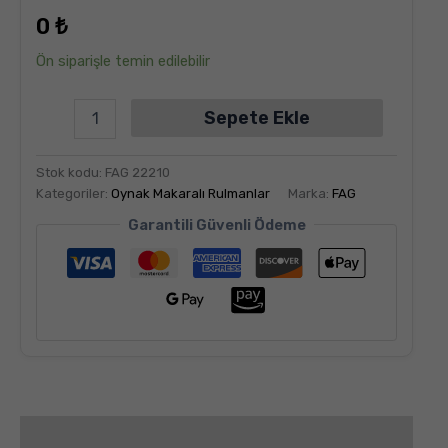
dayanarak
0
₺
5
üzerinden
5.00
puan
Ön siparişle temin edilebilir
aldı
Sepete Ekle
Stok kodu:
FAG 22210
Kategoriler:
Oynak Makaralı Rulmanlar
Marka:
FAG
Garantili Güvenli Ödeme
Değerlendirmeler (6)